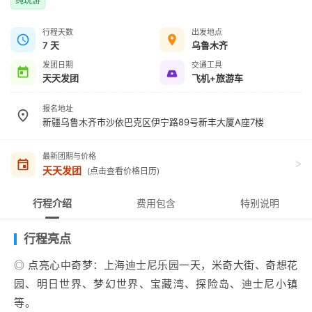
纯玩游
行程天数
出发地点
7 天
乌鲁木齐
发团日期
交通工具
天天发团
飞机+旅游车
报名地址
新疆乌鲁木齐市沙依巴克区伊宁路89号新丰大厦A座7楼
最新团期与价格
>
天天发团
(点击查看价格日历)
行程介绍
费用包含
特别说明
行程亮点
◎ 点亮心中奇梦：上海迪士尼乐园一天，米奇大街、奇想花
园、明日世界、梦幻世界、宝藏湾、探险岛、迪士尼小镇
等。