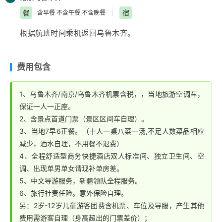
迎的米奇、米妮、蜘蛛侠、钢铁侠、蝙蝠侠、
美国
队长等
餐
宿
含早餐 不含午餐 不含晚餐
|
的经典角色互动，店铺中心高达5.855米的迪士尼神奇王
根据航班时间乘机返回
乌鲁木齐
。
国城堡，每隔一小时上演一场音乐投影秀。是迪士尼迷不
可错过的奇妙之地）。乘车赴南京入住酒店。
费用包含
1、乌鲁木齐/南京/乌鲁木齐机票含税，，当地旅游空调车，
保证一人一正座。
2、含景点首道门票（景区区间车自理）。
3、当地7早6正餐。（十人一桌八菜一汤,不足人数菜品相应
减少，酒水自理，不用餐不退费）
4、全程舒适型商务快捷酒店双人标准间、独立卫生间、空
调、出现单男单女请现补单房差。
5、中文导游服务，新疆领队全程服务。
6、旅行社责任险。意外保险自理。
另：2岁-12岁儿童游客团费含机票、车位及导服，产生其他
费用需游客自理（身高超出的门票差价）；