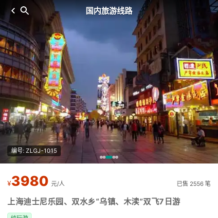
国内旅游线路
编号: ZLGJ-1015
3980
¥
元/人
已售 2556 笔
上海迪士尼乐园、双水乡“乌镇、木渎”双飞7日游