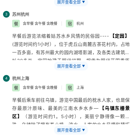
展开查看全部
▼
可乘游船畅览太湖美景（根据天气情况而定船游太湖），
欣赏三万六千顷湖光山色。乘车前往苏州，早餐后游览中
苏州
杭州
3
国唯一的园林水乡古镇乾隆六次去过的地方—
【木
餐
宿
含早餐 含午餐 含晚餐
|
杭州
渎】
：虹饮山房（江南皇家园林、古戏台、圣旨馆
早餐后游览浓缩着姑苏水乡风情的民俗园----
【定园】
等）、香溪游船、参观《私人定制》拍摄基地——木渎-
(游览时间约1小时），位于虎丘山南麓古茶花村内，占地
古松园。
一百多亩，有苏州最大的园内湖塔影湖，及各类古建筑遗
址30多处。定园始建于明代初期，相传为明代开国重臣
展开查看全部
▼
刘伯温的私宅。参观苏和盛珍珠博物馆（约1小时），
【漫步西湖】
（约40分钟）:漫步苏堤、远观三潭印月、
杭州
上海
4
观孤山烟雨、观雷峰塔外景；远眺钱塘江大桥、观六合塔
餐
宿
含早餐 含午餐 含晚餐
|
上海
外景，游览新西湖十景之一的“曲 院 风 荷”或者“花 港 观
早餐后乘车前往乌镇，游览中国最后的枕水人家，也是保
鱼”含红鱼池、孔雀园、御碑等景点。
存最原汁原味、最美的江南水乡水乡—
【乌镇东栅景
区】
（游览时间约1。5小时），美丽宁静得像一颗珍
珠，乌镇除了拥有着小桥、流水、人家的水乡风情和精巧
展开查看全部
▼
雅致的民居建筑之外，更多地飘逸着一股浓郁的历史和文