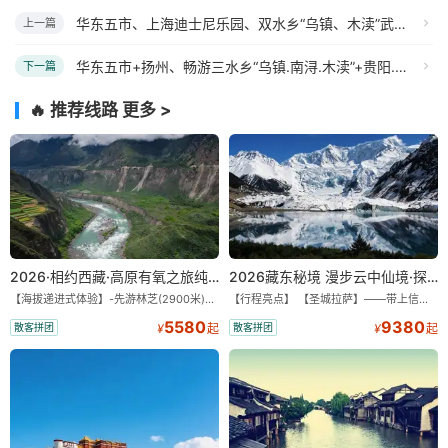
华东五市、上海迪士尼乐园、双水乡“乌镇、木渎”武夷山、鼓浪屿、五缘湾、厦门、双飞11日游
上一篇
华东五市+扬州、畅游三水乡“乌镇.南浔.木渎”+贵阳.黄果树.千户苗寨.天河潭.青岩古镇 单飞双卧12日游
下一篇
🔥 推荐线路
更多 >
2026·相约西藏·高原有氧之旅纯玩9/11日游
2026藏东秘境 漫步云中仙境·探秘世外桃源·纯玩11/13日
【海拔递进式体验】-先游林芝(2900米)再访拉萨(3650米)，亲测 99%游客零高反 。 【贴心保障】-全程配备便携式制氧机，高反根本不是事儿 ！ 【无人机航拍】-雪山/圣湖/峡谷/古寺民俗深度串联，「随车航拍」大片呈现 。 【特色美食】-石锅鸡热腾腾的烟火气，当地特色烤羊宴，欢快的篝火歌舞 。 【沉浸式体验】-赠送藏装旅拍，夜游布达拉宫，让旅程成为有温度的记忆 。 【绝美风光】-醉美318穿越云端，林芝秘境藏地江南，羊卓雍措上帝打翻的调色盘 。
【行程亮点】 【圣城拉萨】——带上信心与信仰去西藏，行吟拉萨，感受这座城与生俱来的与众不同！ 【布达拉宫】——集宫殿城堡寺院于一体的宏伟建筑，是西藏最完整的古代宫堡建筑群！ 【巴松措】——西藏首个自然风景类国家5A级旅游风景区 【鲁朗小镇】——藏语龙王谷，神仙居住的地方 【米堆冰川】——中国三大海洋冰川之一 【然乌湖】——静谧然乌，它的静和蓝远近闻名！ 【莲花秘境墨脱】——隐藏的莲花、云里雾里，雪山之下，被称为“中国最后一个世外桃源”。 【雅鲁藏布大峡谷】——世界最深最长的河流峡谷，地球上“最后的秘境”，“最美的伤痕”！ 【索松村】——索松村位于西藏林芝地区，是一个被誉为“藏地最美村庄”的地方！ 【南迦巴瓦峰】——南迦巴瓦峰用“长矛直刺苍穹”形容它，尤其它的日落金山，气吞山河 【特别赠送】——藏装写真、哈达礼遇、缓解高反 便携式氧气1瓶/人
5580
9380
散客拼团
散客拼团
¥
起
¥
起