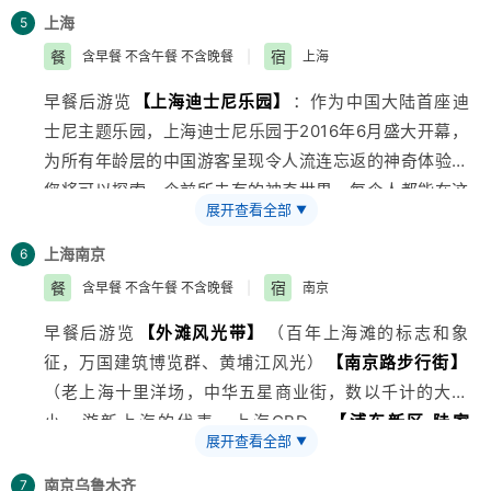
化气息，可参观酿酒坊、蓝印花布坊、矛盾故居、江南百
上海
5
床馆、励志书院等景点。参观AAA级
旅游
景区——桐乡锦
餐
宿
含早餐 不含午餐 不含晚餐
|
上海
绣天地蚕桑博览园（约1.5小时），乘车赴国际化大都市
早餐后游览
【
上海
迪士尼乐园】
：作为中国大陆首座迪
——
上海
(车程约1.5小时)。赠送游览中国十大影视基地之
士尼主题乐园，上海迪士尼乐园于2016年6月盛大开幕，
一的
【上海影视乐园】
（游览时间约60分钟）：你可以
为所有年龄层的中国游客呈现令人流连忘返的神奇体验。
看到《情深深雨蒙蒙》里的铁桥，可以看到电影《功夫》
您将可以探索一个前所未有的神奇世界，每个人都能在这
里令人印象深刻的猪笼镇，还能身临《色戒》里老上海街
展开查看全部
▼
里点亮 心中奇梦。这就是上海迪士尼乐园，充满创造
边的西式咖啡厅，更有可能见到正在影视乐园拍摄影视作
力、冒险精神与无穷精彩的快乐天地。您可在此游览全球
品的明星大腕，走在30年代的南京路外滩，感受一下
上海
南京
6
最大的迪士尼城堡——奇幻童话城堡，探索别具一格又令
《上海滩》里的经典浪漫情怀。
餐
宿
含早餐 不含午餐 不含晚餐
|
南京
人难 忘的六大主题园区——米奇大街、奇想花园、梦幻
早餐后游览
【外滩风光带】
（百年
上海
滩的标志和象
世界、探险岛、宝藏湾和明日世界。
征，万国建筑博览群、黄埔江风光）
【南京路步行街】
（老上海十里洋场，中华五星商业街，数以千计的大中
小，游新上海的代表、上海CBD—
【浦东新区·陆家
展开查看全部
▼
嘴】
，参观
【迪士尼商店】
（全球最大的迪士尼主题体
验店，通过运用最前沿的科技，让消费者有机会和广受欢
南京
乌鲁木齐
7