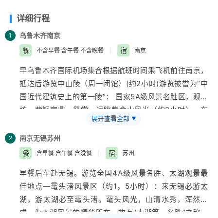
详细行程
乌鲁木齐
南京
1
餐
宿
不含早餐 含午餐 不含晚餐
|
南京
早
乌鲁木齐
国际机场集合根据航班时间乘飞机前往南京，
抵达后游览中山陵（周一闭馆）(约2小时)游览被誉为“中
国近代建筑史上的第一陵”： 国家5A级风景名胜区，观博
坊，紫铜宝鼎，祭堂，远眺紫金山风光（约2小时）。车
展开查看全部
▼
游民国文化街（1912酒吧、观民国建筑群）。
【夫子庙
秦淮风光带】
您可以漫步乌衣古巷，朗诵一首“乌衣巷口
南京
无锡
苏州
2
夕阳斜”；驻足文德新桥，吟上一段“夜泊秦淮近酒家”夫
餐
宿
含早餐 含午餐 含晚餐
|
苏州
子庙一带的商店、餐馆、小吃店门面都改建成了明清风
早餐后车赴无锡。游览全国4A级风景名胜、太湖观景最
格，并在临河的贡院街一带建成了古色古香的
旅游
文化商
佳地点—鼋头渚风景区（约1。5小时）：来无锡必游太
业街。
湖，游太湖必至鼋头渚。鼋头风光，山清水秀，浑然天
成，为太湖风景的精华所在，故有“太湖第一名胜”之称。