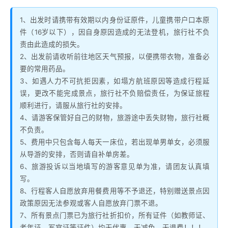
1、出发时请携带有效期以内身份证原件，儿童携带户口本原
件（16岁以下），因自身原因造成的无法登机，旅行社不负
责由此造成的损失。
2、出发前请收听前往地区天气预报，以便携带衣物，准备必
要的常用药品。
3、如遇人力不可抗拒因素，如塌方航班原因等造成行程延
误，更改不能完成景点，旅行社不负赔偿责任，为保证旅程
顺利进行，请服从旅行社的安排。
4、请游客保管好自己的财物，旅游途中丢失财物，旅行社概
不负责。
5、费用中只包含每人每天一床位，若出现单男单女，必须服
从导游的安排，否则请自补单房差。
6、旅游投诉以当地填写的游客意见单为准，请团友认真填
写。
8、行程客人自愿放弃用餐费用等不予退还，特别赠送景点因
政策原因无法参观或客人自愿放弃门票不退。
7、所有景点门票已为旅行社折扣价，所有证件（如教师证、
老年证、军官证等证件）均无优惠、无减免、无退费！！！