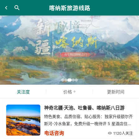
喀纳斯旅游线路
关注度
价格
更新时间
神奇北疆·天池、吐鲁番、喀纳斯八日游
特色美食、品质住宿、贴心服务：独家升级额尔齐
斯河-冷水鱼宴，免费升级一晚待评 5 星酒店住
宿，实力金牌导游带领讲解，每人每天一瓶矿泉
电话咨询
1120人关注
水，民族特色《神秘西域》歌舞表演。