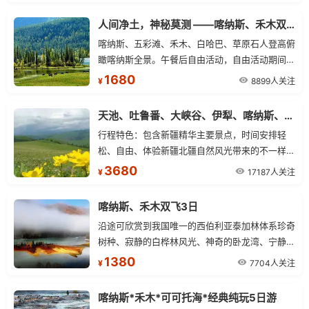
人间净土，神秘莫测 ——喀纳斯、禾木双卧五日游（品质含五彩滩）
喀纳斯、五彩滩、禾木、白哈巴、草原石人登高俯
瞰喀纳斯全景。午餐后自由活动，自由活动期间可
深入喀纳斯村，捕捉草原文化的点点滴滴。晚集合
1680
8899人关注
¥
前往素有神的自留地”之称的【禾木景区】
天池、吐鲁番、大峡谷、伊犁、喀纳斯、火车双卧9日游景点行程
行程特色：包含新疆精华主要景点，时间安排轻
松、自由、体验新疆北疆自然风光带来的不一样的
风景！
3680
17187人关注
¥
喀纳斯、禾木双飞3日
沿途可欣赏到我国唯一的西伯利亚泰加林体系珍奇
树种、寂静的白桦林风光、神奇的卧龙湾、宁静的
月亮湾、多变的神仙湾。
1380
7704人关注
¥
喀纳斯*禾木*可可托海*经典纯玩5日游