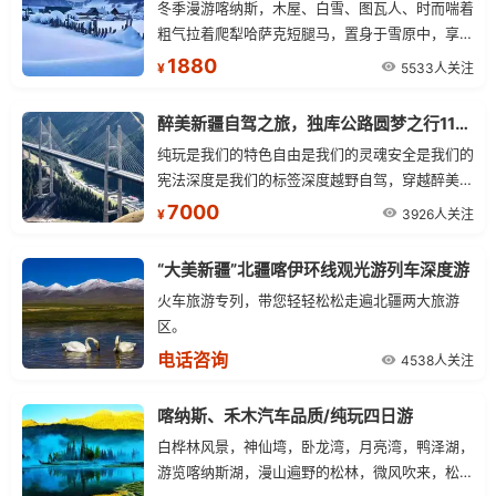
冬季漫游喀纳斯，木屋、白雪、图瓦人、时而喘着
粗气拉着爬犁哈萨克短腿马，置身于雪原中，享受
冬日温暖与宁静。。。登哈登观景平台纵览禾木村
1880
5533人关注
¥
全貌，一切尽在眼中，聆听雪花落地的音符。观喀
纳斯林海雪原风光，欣赏月亮湾、神仙湾、卧龙湾
醉美新疆自驾之旅，独库公路圆梦之行11日行程
奇幻景致。
纯玩是我们的特色自由是我们的灵魂安全是我们的
宪法深度是我们的标签深度越野自驾，穿越醉美天
山独库公路，北疆大环线经典线路
7000
3926人关注
¥
“大美新疆”北疆喀伊环线观光游列车深度游
火车旅游专列，带您轻轻松松走遍北疆两大旅游
区。
电话咨询
4538人关注
喀纳斯、禾木汽车品质/纯玩四日游
白桦林风景，神仙塆，卧龙湾，月亮湾，鸭泽湖，
游览喀纳斯湖，漫山遍野的松林，微风吹来，松涛