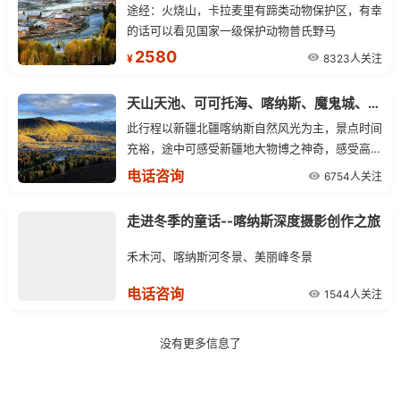
途经：火烧山，卡拉麦里有蹄类动物保护区，有幸
的话可以看见国家一级保护动物普氏野马
2580
8323人关注
¥
天山天池、可可托海、喀纳斯、魔鬼城、吐鲁番北疆特色深度游
此行程以新疆北疆喀纳斯自然风光为主，景点时间
充裕，途中可感受新疆地大物博之神奇，感受高山
湖泊的秀美壮丽，感受古老的西域文化。
电话咨询
6754人关注
走进冬季的童话--喀纳斯深度摄影创作之旅
禾木河、喀纳斯河冬景、美丽峰冬景
电话咨询
1544人关注
没有更多信息了