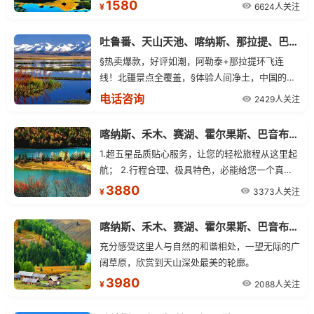
阵阵。
1580
6624人关注
¥
吐鲁番、天山天池、喀纳斯、那拉提、巴音布鲁克9日疆内环飞阿勒泰进
§热卖爆款，好评如潮，阿勒泰+那拉提环飞连
线！北疆景点全覆盖，§体验人间净土，中国的北
欧风光喀纳斯湖景区§7晚三星标准酒店§赏薰衣
电话咨询
2429人关注
草、观九曲十八弯日落，成人赠送298元/人大型
外景歌舞表演《东归印象》
喀纳斯、禾木、赛湖、霍尔果斯、巴音布鲁克、那拉提双卧环线8日游
1.超五星品质贴心服务，让您的轻松旅程从这里起
航； 2.行程合理、极具特色，必能给您一个真正
的美妙假期； 3.专业+品质+服务，集团品质，值
3880
3373人关注
¥
得信赖； 4.精选北疆景点全程不走回头路；
喀纳斯、禾木、赛湖、霍尔果斯、巴音布鲁克、那拉提双卧环线8日游
充分感受这里人与自然的和谐相处，一望无际的广
阔草原，欣赏到天山深处最美的轮廓。
3980
2088人关注
¥