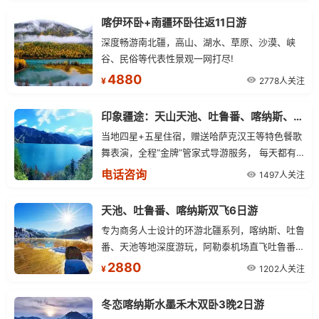
喀伊环卧+南疆环卧往返11日游
深度畅游南北疆，高山、湖水、草原、沙漠、峡
谷、民俗等代表性景观一网打尽!
4880
2778人关注
¥
印象疆途：天山天池、吐鲁番、喀纳斯、白沙湖8日游
当地四星+五星住宿，赠送哈萨克汉王等特色餐歌
舞表演，全程“金牌”管家式导游服务， 每天都有
不同的景色，赠送新疆特色礼品一份。
电话咨询
1497人关注
天池、吐鲁番、喀纳斯双飞6日游
专为商务人士设计的环游北疆系列，喀纳斯、吐鲁
番、天池等地深度游玩，阿勒泰机场直飞吐鲁番，
匪夷所思的安排，货真价实的景点，不走一步回头
2880
1202人关注
¥
路，不浪费一丁点宝贵时间，6天时间，尽揽北疆
风情。特别惊喜：吐鲁番安排一个晚上住宿，充分
冬恋喀纳斯水墨禾木双卧3晚2日游
感受当地的民族风情。