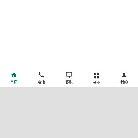
首页
电话
客服
我的
分类
©新疆中旅国际旅行社有限公司版权所有
许可证号:L-XB-100013
ICP备案号:新ICP备19001292号-4
新公网安备 65010302000123号