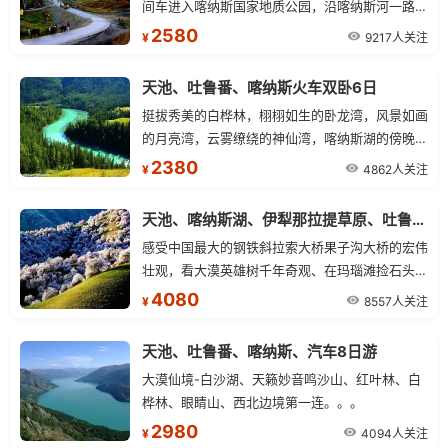
间车进入喀纳斯国家地质公园，沿喀纳斯河一路观
光，欣赏西伯利亚落叶松原始森林、白桦林风景，
2580
9217人关注
¥
神仙塆，卧龙湾，月亮湾，鸭泽湖，午餐后自由活
动，自由活动期间：游客可自费参加以下活动：可
天池、吐鲁番、喀纳斯火车双卧6日
乘船游览喀纳斯湖。
挺拔秀美的白桦林，栩栩如生的卧龙湾，风景如画
的月亮湾，云雾缭绕的神仙湾，喀纳斯湖的傍晚，
是摄影家的最爱。
2380
4862人关注
¥
天池、喀纳斯湖、伊犁那拉提草原、吐鲁番 12日游（品质型）
感受中国最大的钢铁斜拉索大桥果子沟大桥的宏伟
壮观，看大漠英雄树千年奇观、在玛瑙滩捡石头、
寻宝石，体验戈壁寻宝之乐趣。
4080
8557人关注
¥
天池、吐鲁番、喀纳斯、汽车8日游
大漠仙境-白沙湖、天籁妙音鸣沙山、红叶林、白
桦林、眼睛山、西北边境第一连。。。
2980
4094人关注
¥