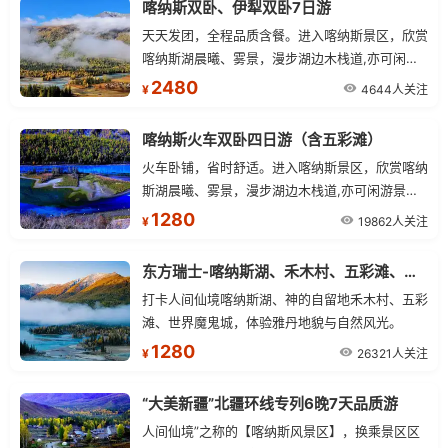
喀纳斯双卧、伊犁双卧7日游
天天发团，全程品质含餐。进入喀纳斯景区，欣赏
喀纳斯湖晨曦、雾景，漫步湖边木栈道,亦可闲游
景区中图瓦人村落，感受喀纳斯景区的闲适与宁
2480
4644人关注
¥
静,.午餐后乘车乘车游览五彩滩景区。
喀纳斯火车双卧四日游（含五彩滩）
火车卧铺，省时舒适。进入喀纳斯景区，欣赏喀纳
斯湖晨曦、雾景，漫步湖边木栈道,亦可闲游景区
中图瓦人村落，感受喀纳斯景区的闲适与宁静,.午
1280
19862人关注
¥
餐后乘车乘车游览五彩滩景区。
东方瑞士-喀纳斯湖、禾木村、五彩滩、世界魔鬼城汽车四日游
打卡人间仙境喀纳斯湖、神的自留地禾木村、五彩
滩、世界魔鬼城，体验雅丹地貌与自然风光。
1280
26321人关注
¥
“大美新疆”北疆环线专列6晚7天品质游
人间仙境”之称的【喀纳斯风景区】，换乘景区区