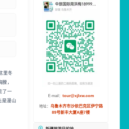
这里冬
胸膛，
走了一
tour@xjlxw.com
E-mail：
先是漫山
乌鲁木齐市沙依巴克区伊宁路
地址：
89号新丰大厦A座7楼
新疆旅游目的地