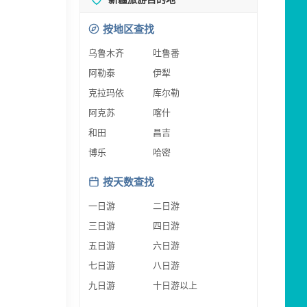
按地区查找
乌鲁木齐
吐鲁番
阿勒泰
伊犁
克拉玛依
库尔勒
阿克苏
喀什
和田
昌吉
博乐
哈密
按天数查找
一日游
二日游
三日游
四日游
五日游
六日游
七日游
八日游
九日游
十日游以上