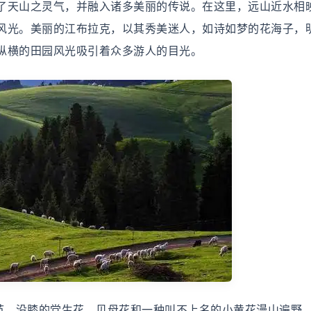
了天山之灵气，并融入诸多美丽的传说。在这里，远山近水相
风光。美丽的江布拉克，以其秀美迷人，如诗如梦的花海子，
纵横的田园风光吸引着众多游人的目光。
季节，没膝的党生花、贝母花和一种叫不上名的小黄花漫山遍野