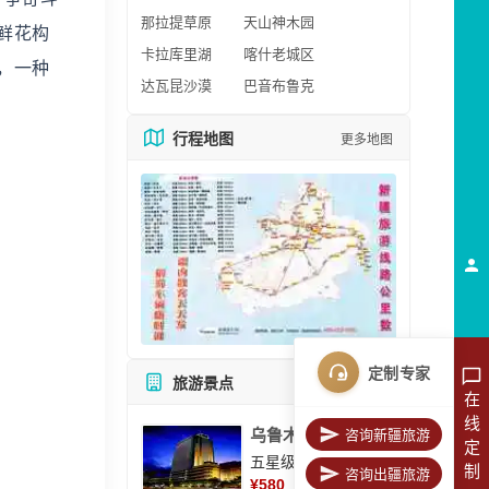
那拉提草原
天山神木园
鲜花构
卡拉库里湖
喀什老城区
，一种
达瓦昆沙漠
巴音布鲁克
行程地图
更多地图
定制专家
旅游景点
所有景点
在
线
乌鲁木齐美丽华大酒
咨询新疆旅游
定
五星级酒店
制
咨询出疆旅游
¥
580