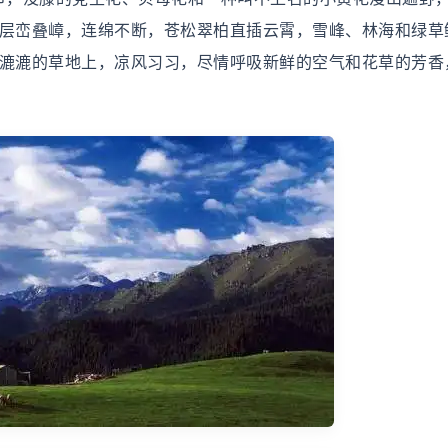
，层峦叠嶂，连绵不断，苍松翠柏直插云霄，雪峰、林海和绿草
湿漉漉的草地上，凉风习习，尽情呼吸新鲜的空气和花草的芳香