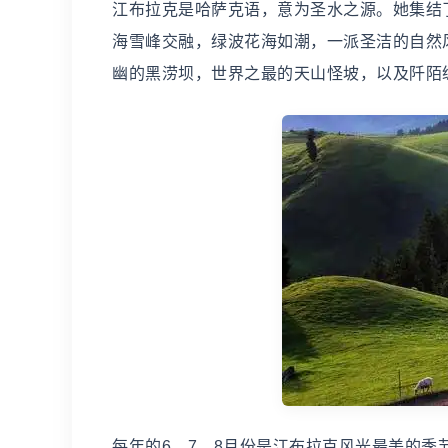
江布拉克是哈萨克语，意为圣水之源。她集结
海雪峰交融，绿波花海如潮，一派圣洁的自然
幽的黑涝坝，世界之最的天山怪坡，以及阡陌
每年的6、7、8月份是江布拉克风光最美的