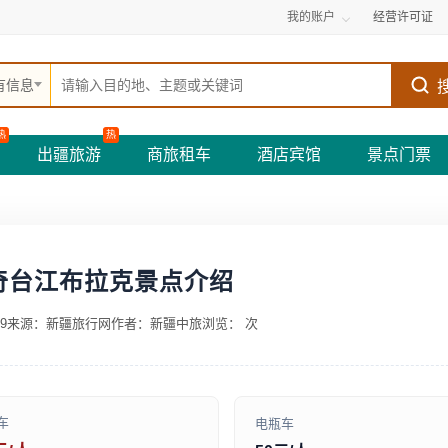
我的账户
经营许可证
有信息
热
热
出疆旅游
商旅租车
酒店宾馆
景点门票
奇台江布拉克景点介绍
9
来源：新疆旅行网
作者：新疆中旅
浏览：
次
车
电瓶车