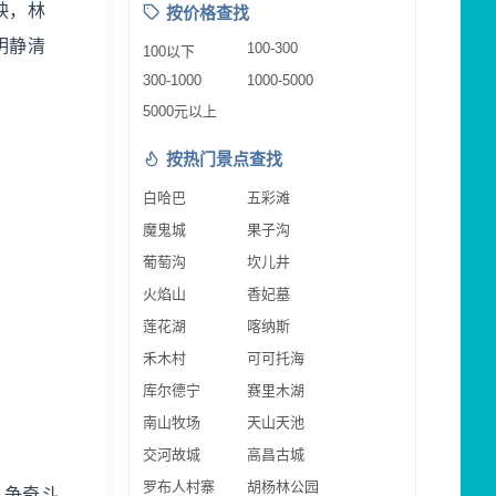
映，林
按价格查找
明静清
100-300
100以下
300-1000
1000-5000
5000元以上
按热门景点查找
白哈巴
五彩滩
魔鬼城
果子沟
葡萄沟
坎儿井
火焰山
香妃墓
莲花湖
喀纳斯
禾木村
可可托海
库尔德宁
赛里木湖
南山牧场
天山天池
交河故城
高昌古城
罗布人村寨
胡杨林公园
，争奇斗