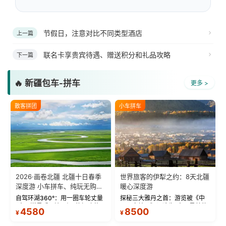
节假日，注意对比不同类型酒店
上一篇
联名卡享贵宾待遇、赠送积分和礼品攻略
下一篇
🔥 新疆包车-拼车
更多 >
散客拼团
小车拼车
2026·画卷北疆 北疆十日春季
世界旅客的伊犁之约：8天北疆
深度游 小车拼车、纯玩无购
暖心深度游
物！
自驾环湖360°：用一圈车轮丈量
探秘三大雅丹之首：游览被《中
“大西洋最后一滴眼泪”的极致蔚
国国家地理》评选为“中国最美的
4580
8500
¥
¥
蓝。 赛湖旅拍：甄选多款风格服
三大雅丹”第一名的克拉玛依魔鬼
饰，9张精修美照，定格赛里木湖
城。 中国第一村：探访仅存的图