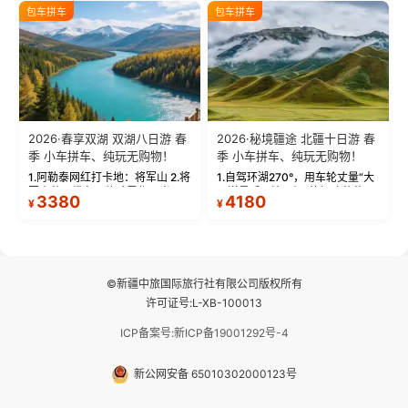
绝美瞬间。 赛湖坦克300跟车视
瓦人最大村落——禾木村，欣赏
包车拼车
包车拼车
频：专业摄影师...
晨雾与小木...
2026·春享双湖 双湖八日游 春
2026·秘境疆途 北疆十日游 春
季 小车拼车、纯玩无购物！
季 小车拼车、纯玩无购物！
1.阿勒泰网红打卡地：将军山 2.将
1.自驾环湖270°，用车轮丈量“大
军山落日缆车，体验雪都风光 3.
西洋最后一滴眼泪”的极致蔚蓝，
3380
4180
¥
¥
将军山，夕阳派对，蹦迪party 4.
让雪山、花海与深邃湖水在转弯
自驾赛里木湖360°环湖 5.二进赛
间连成自由的画卷。 2.特别赠送
湖随心游，邂逅湖畔日出浪漫...
那拉提景区3公里内，落地窗三钻
民宿 3.那...
©新疆中旅国际旅行社有限公司版权所有
许可证号:L-XB-100013
ICP备案号:新ICP备19001292号-4
新公网安备 65010302000123号