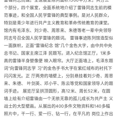
雷锋同志而建。全馆展室陈列面积1500平方米，共分三
个部分，四个展室，全面系统地介绍了雷锋同志生前的模
范事迹，和全国人民学雷锋的典型事例。是对人民群众，
特别是青少年进行共产主义教育和革命传统教育的课堂。
馆内有毛泽东、刘少奇、周恩来、朱德等老一辈中央领导
同志号召全国人民学雷锋的题词。 雷锋事迹陈列馆造型似
一面旗帜，正面“雷锋纪念 馆”几个金色大字，由中共中央
总书记、国家主席江泽 民题写。进入纪念馆正厅，1米多
高的雷锋半身塑像便 映入眼帘。大厅正面墙上，毛泽东题
词“向雷锋同志学 习”的金色手书大字在紫红绒布的衬托下
闪闪发光。正 厅两旁的墙壁上，分别悬挂着刘少奇、周恩
来、朱德、 叶剑英、邓小平、陈云等党和国家领导人的题
词手迹。 展览厅呈拱顶圆形，高12米、周长52米，在圆
墙上绘有介绍雷锋由一个无依无靠的孤儿成长为共产主 义
战士的大型壁画。从展出的400多件文物资料和140多幅
照片中，干一行、爱一行、钻一行，在平凡的 岗位上作出