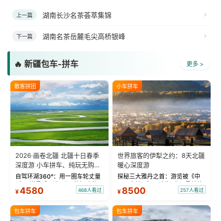
湖南长沙名茶荟萃集锦
上一篇
湖南名茶岳麓毛尖高桥银峰
下一篇
🔥 新疆包车-拼车
更多 >
散客拼团
小车拼车
2026·画卷北疆 北疆十日春季
世界旅客的伊犁之约：8天北疆
深度游 小车拼车、纯玩无购
暖心深度游
物！
自驾环湖360°：用一圈车轮丈量
探秘三大雅丹之首：游览被《中
“大西洋最后一滴眼泪”的极致蔚
国国家地理》评选为“中国最美的
4580
8500
468人看过
257人看过
¥
¥
蓝。 赛湖旅拍：甄选多款风格服
三大雅丹”第一名的克拉玛依魔鬼
饰，9张精修美照，定格赛里木湖
城。 中国第一村：探访仅存的图
绝美瞬间。 赛湖坦克300跟车视
瓦人最大村落——禾木村，欣赏
包车拼车
包车拼车
频：专业摄影师...
晨雾与小木...