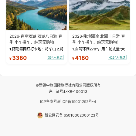
2026·春享双湖 双湖八日游 春
2026·秘境疆途 北疆十日游 春
季 小车拼车、纯玩无购物！
季 小车拼车、纯玩无购物！
1.阿勒泰网红打卡地：将军山 2.将
1.自驾环湖270°，用车轮丈量“大
军山落日缆车，体验雪都风光 3.
西洋最后一滴眼泪”的极致蔚蓝，
3380
4180
354人看过
4264人看过
¥
¥
将军山，夕阳派对，蹦迪party 4.
让雪山、花海与深邃湖水在转弯
自驾赛里木湖360°环湖 5.二进赛
间连成自由的画卷。 2.特别赠送
湖随心游，邂逅湖畔日出浪漫...
那拉提景区3公里内，落地窗三钻
民宿 3.那...
©新疆中旅国际旅行社有限公司版权所有
许可证号:L-XB-100013
ICP备案号:新ICP备19001292号-4
新公网安备 65010302000123号