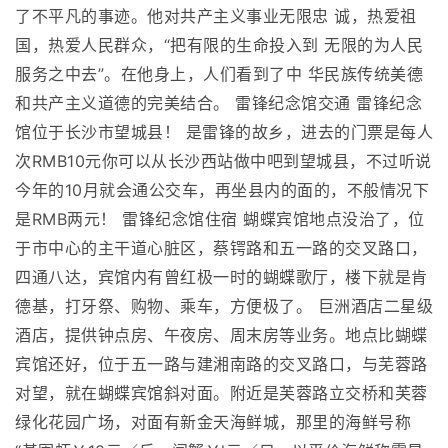
了不平凡的事迹。他对共产主义事业无限忠 诚，热爱祖
国，热爱人民群众，“把有限的生命投入到 无限的为人民
服务之中去”。在他身上，人们看到了中 华民族传统美德
和共产主义道德的完美结合。 雷锋纪念馆交通 雷锋纪念
馆位于长沙市望城县！ 是雷锋的故乡，进去的门票是每人
次RMB10元你可以从长沙西站做中吧到望城县，不过听说
今年的10月就会通公交车，再坐县内的面的，不般情况下
是RMB两元！ 雷锋纪念馆住宿 蝴蝶宾馆地点没治了，位
于市中心的主干道心脏区，蔡锷路和五一路的交叉路口，
四通八达，宾馆内有曾红极一时的蝴蝶歌厅，楼下就是肯
德基，打牙祭、购物、乘车，方便极了。 巨洲酒店二星级
酒店，提供钟点房、午夜房、周末房等业务。地点比蝴蝶
宾馆还好，位于五一路与建湘南路的交叉路口，与芜蓉路
对望，就在蝴蝶宾馆斜对面。附近是芙蓉路立交桥和芙蓉
绿化花园广场，对面有新金天海鲜城，那里的海鲜号称