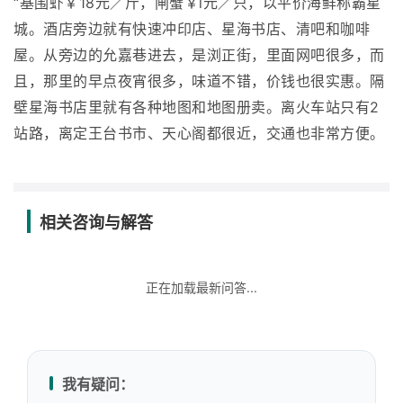
“基围虾￥18元／斤，闸蟹￥l元／只，以平价海鲜称霸星
城。酒店旁边就有快速冲印店、星海书店、清吧和咖啡
屋。从旁边的允嘉巷进去，是浏正街，里面网吧很多，而
且，那里的早点夜宵很多，味道不错，价钱也很实惠。隔
壁星海书店里就有各种地图和地图册卖。离火车站只有2
站路，离定王台书市、天心阁都很近，交通也非常方便。
相关咨询与解答
正在加载最新问答...
我有疑问：