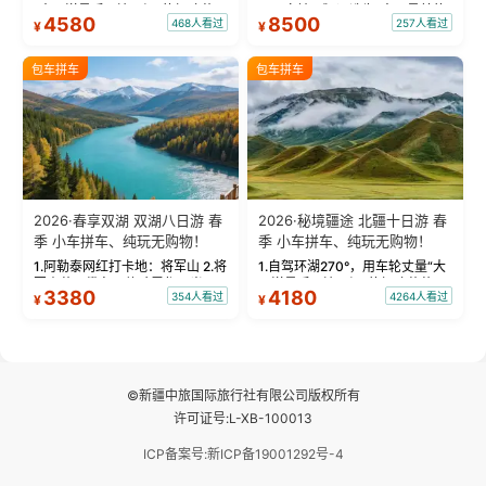
“大西洋最后一滴眼泪”的极致蔚
国国家地理》评选为“中国最美的
4580
8500
468人看过
257人看过
¥
¥
蓝。 赛湖旅拍：甄选多款风格服
三大雅丹”第一名的克拉玛依魔鬼
饰，9张精修美照，定格赛里木湖
城。 中国第一村：探访仅存的图
绝美瞬间。 赛湖坦克300跟车视
瓦人最大村落——禾木村，欣赏
包车拼车
包车拼车
频：专业摄影师...
晨雾与小木...
2026·春享双湖 双湖八日游 春
2026·秘境疆途 北疆十日游 春
季 小车拼车、纯玩无购物！
季 小车拼车、纯玩无购物！
1.阿勒泰网红打卡地：将军山 2.将
1.自驾环湖270°，用车轮丈量“大
军山落日缆车，体验雪都风光 3.
西洋最后一滴眼泪”的极致蔚蓝，
3380
4180
354人看过
4264人看过
¥
¥
将军山，夕阳派对，蹦迪party 4.
让雪山、花海与深邃湖水在转弯
自驾赛里木湖360°环湖 5.二进赛
间连成自由的画卷。 2.特别赠送
湖随心游，邂逅湖畔日出浪漫...
那拉提景区3公里内，落地窗三钻
民宿 3.那...
©新疆中旅国际旅行社有限公司版权所有
许可证号:L-XB-100013
ICP备案号:新ICP备19001292号-4