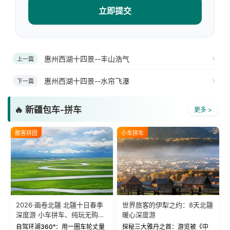
立即提交
惠州西湖十四景--丰山浩气
上一篇
惠州西湖十四景--水帘飞瀑
下一篇
🔥 新疆包车-拼车
更多 >
散客拼团
小车拼车
2026·画卷北疆 北疆十日春季
世界旅客的伊犁之约：8天北疆
深度游 小车拼车、纯玩无购
暖心深度游
物！
自驾环湖360°：用一圈车轮丈量
探秘三大雅丹之首：游览被《中