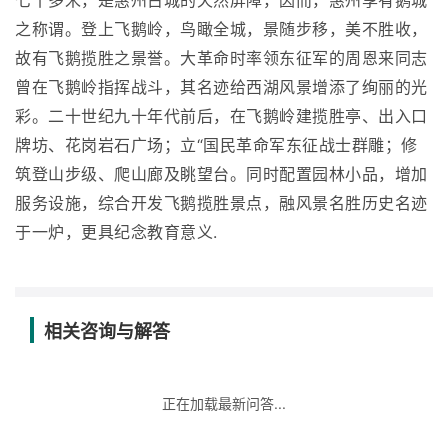
七十多米，是惠州古城的天然屏障，因而，惠州享有鹅城
之称谓。登上飞鹅岭，鸟瞰全城，景随步移，美不胜收，
故有飞鹅揽胜之景誉。大革命时率领东征军的周恩来同志
曾在飞鹅岭指挥战斗，其名迹给西湖风景增添了绚丽的光
彩。二十世纪九十年代前后，在飞鹅岭建揽胜亭、出入口
牌坊、花岗岩石广场；立“国民革命军东征战士群雕；修
筑登山步级、爬山廊及眺望台。同时配置园林小品，增加
服务设施，综合开发飞鹅揽胜景点，融风景名胜历史名迹
于一炉，更具纪念教育意义.
相关咨询与解答
正在加载最新问答...