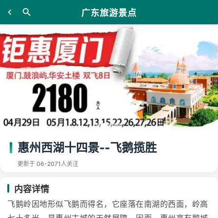
广东旅游景点
惠州西湖十四景--飞鹅揽胜
更新于 06-20
71人关注
内容详情
飞鹅岭因地形似飞鹅而得名，它座落在南湖的西面，岭高