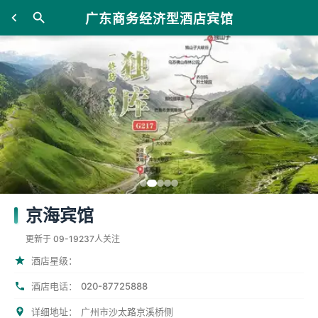
广东商务经济型酒店宾馆
京海宾馆
更新于 09-19
237人关注
酒店星级：
020-87725888
酒店电话：
详细地址：
广州市沙太路京溪桥侧