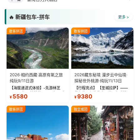
🔥 新疆包车-拼车
更多 >
散客拼团
散客拼团
2026·相约西藏·高原有氧之旅
2026藏东秘境 漫步云中仙境·
纯玩9/11日游
探秘世外桃源·纯玩11/13日
【海拔递进式体验】-先游林芝
【行程亮点】 【圣城拉萨】——
(2900米)再访拉萨(3650米)，亲
带上信心与信仰去西藏，行吟拉
5580
9380
¥
¥
测 99%游客零高反 。 【贴心保
萨，感受这座城与生俱来的与众
障】-全程配备便携式制氧机，高
不同！ 【布达拉宫】——集宫殿
反根本不是事儿 ！ 【无人机航
城堡寺院于一体的宏伟建筑，是
散客拼团
独立成团
拍】-雪山/圣湖/...
西藏最完整的古代...