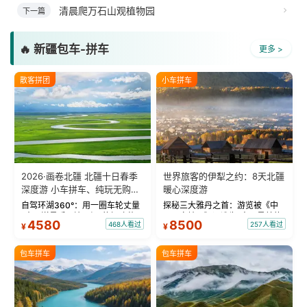
清晨爬万石山观植物园
下一篇
🔥 新疆包车-拼车
更多 >
散客拼团
小车拼车
2026·画卷北疆 北疆十日春季
世界旅客的伊犁之约：8天北疆
深度游 小车拼车、纯玩无购
暖心深度游
物！
自驾环湖360°：用一圈车轮丈量
探秘三大雅丹之首：游览被《中
“大西洋最后一滴眼泪”的极致蔚
国国家地理》评选为“中国最美的
4580
8500
468人看过
257人看过
¥
¥
蓝。 赛湖旅拍：甄选多款风格服
三大雅丹”第一名的克拉玛依魔鬼
饰，9张精修美照，定格赛里木湖
城。 中国第一村：探访仅存的图
绝美瞬间。 赛湖坦克300跟车视
瓦人最大村落——禾木村，欣赏
包车拼车
包车拼车
频：专业摄影师...
晨雾与小木...