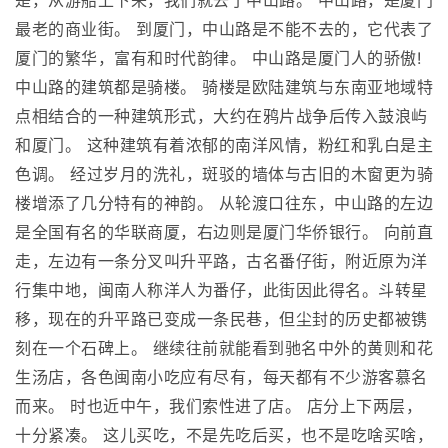
是，从游船上下来，我们就去了中山路。 中山路，是厦门
最老的商业街。 到厦门，中山路是不能不去的，它代表了
厦门的繁华，富有和时代韵律。 中山路是厦门人的骄傲!
中山路的建筑都是骑楼。 骑楼是欧陆建筑与东南亚地域特
点相结合的一种建筑形式，大约在鸦片战争后传入鼓浪屿
和厦门。 这种建筑有着浓郁的南洋风情，粉红和乳白是主
色调。 经过岁月的洗礼，斑驳的墙体与古旧的木窗更为骑
楼增添了几分特有的神韵。 从轮渡口往东，中山路的左边
是全国有名的华联商厦，右边则是厦门华侨银行。 向前直
走，左边有一条分叉叫升平路，古名番仔街，附近原为洋
行集中地，闽南人称洋人为番仔，此街因此得名。斗转星
移，现在的升平路已变成一条民巷，但尘封的历史都被镌
刻在一个石碑上。 继续往前就能看到驰名中外的黄则和花
生汤店，各色闽南小吃应有尽有，每天都有不少游客慕名
而来。 时也近中午，我们索性进了店。 店分上下两层，
十分紧凑。 这儿买吃，不是先吃后买，也不是吃啥买啥，