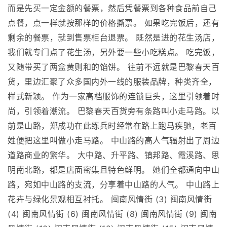
而是先买一定金额的餐票，然后凭餐票到各种食品前自己
点餐，点一样就按那样的价格撕票。 如果吃完饭后，还有
剩余的餐票，就到售票柜台退票。 既然是进的花生汤店，
我们就专门点了花生汤，另外要一些小吃糕点。 吃完饭，
又随带买了两盒黄则和的馅饼。 往前不远就是巴黎春天百
货，里边汇聚了众多国内外一线的服装品牌，种类齐全，
样式新颖。 作为一家高档服饰的连锁巨头，这里引领着时
尚，引领着潮流。 巴黎春天百货旁有条路叫小走马路。以
前是山路，郑成功在此练兵时经常在路上跑马疾驰，老百
姓便把这里叫做小走马路。 中山路的高人气辐射出了周边
道路商业的繁华。 大中路、升平路、镇邦路、霞溪路、思
明南北路，都是店面密集且特色鲜明。 她们全都通向中山
路，宛如中山路的支流，分享着中山路的人气。 中山路上
花卉与绿化景观相互衬托。 闽南风情街 (3) 闽南风情街
(4) 闽南风情街 (6) 闽南风情街 (8) 闽南风情街 (9) 闽南