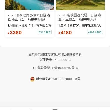
2026·春享双湖 双湖八日游 春
2026·秘境疆途 北疆十日游 春
季 小车拼车、纯玩无购物！
季 小车拼车、纯玩无购物！
1.阿勒泰网红打卡地：将军山 2.将
1.自驾环湖270°，用车轮丈量“大
军山落日缆车，体验雪都风光 3.
西洋最后一滴眼泪”的极致蔚蓝，
3380
4180
354人看过
4264人看过
¥
¥
将军山，夕阳派对，蹦迪party 4.
让雪山、花海与深邃湖水在转弯
自驾赛里木湖360°环湖 5.二进赛
间连成自由的画卷。 2.特别赠送
湖随心游，邂逅湖畔日出浪漫...
那拉提景区3公里内，落地窗三钻
民宿 3.那...
©新疆中旅国际旅行社有限公司版权所有
许可证号:L-XB-100013
ICP备案号:新ICP备19001292号-4
新公网安备 65010302000123号