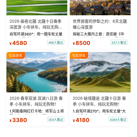
2026·画卷北疆 北疆十日春季
世界旅客的伊犁之约：8天北疆
深度游 小车拼车、纯玩无购
暖心深度游
物！
自驾环湖360°：用一圈车轮丈量
探秘三大雅丹之首：游览被《中
“大西洋最后一滴眼泪”的极致蔚
国国家地理》评选为“中国最美的
4580
8500
468人看过
257人看过
¥
¥
蓝。 赛湖旅拍：甄选多款风格服
三大雅丹”第一名的克拉玛依魔鬼
饰，9张精修美照，定格赛里木湖
城。 中国第一村：探访仅存的图
绝美瞬间。 赛湖坦克300跟车视
瓦人最大村落——禾木村，欣赏
包车拼车
包车拼车
频：专业摄影师...
晨雾与小木...
2026·春享双湖 双湖八日游 春
2026·秘境疆途 北疆十日游 春
季 小车拼车、纯玩无购物！
季 小车拼车、纯玩无购物！
1.阿勒泰网红打卡地：将军山 2.将
1.自驾环湖270°，用车轮丈量“大
军山落日缆车，体验雪都风光 3.
西洋最后一滴眼泪”的极致蔚蓝，
3380
4180
354人看过
4264人看过
¥
¥
将军山，夕阳派对，蹦迪party 4.
让雪山、花海与深邃湖水在转弯
自驾赛里木湖360°环湖 5.二进赛
间连成自由的画卷。 2.特别赠送
湖随心游，邂逅湖畔日出浪漫...
那拉提景区3公里内，落地窗三钻
民宿 3.那...