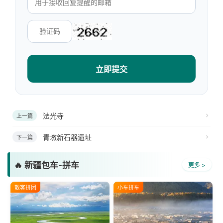
立即提交
法光寺
上一篇
青墩新石器遗址
下一篇
🔥 新疆包车-拼车
更多 >
散客拼团
小车拼车