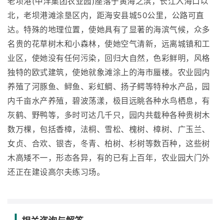
老坝港(中洋集团农业园)座落于黄海之滨，长江入海口以
北，老坝港滩涂垦区内，距海安县城50公里，公路可直
达。特殊的地理位置，使她具有了显著的海滨气候，众多
名贵的花草树木和小森林，使她空气清新，远离城镇和工
业区，使她没有任何污染，回归大自然，色彩鲜明，风格
独特的欧式建筑，使她就象滩涂上的海市蜃楼。农业园内
养殖了河豚鱼、鲟鱼、彩虹鲷、扬子鳄等特种水产品，园
内千亩水产养殖，碧波荡漾，极目远眺各种水鸟栖息，有
灰鹤、野鸭等，多时可达几千只，园内共载种各种贵树木
数万棵，包括香樟，法桐、雪松、槐树、樟树、广玉兰、
女贞、合欢、银杏，冬青、柏树、杉树等数百种，这些树
木高矮不一，形态各异，有的已有上百年，农业园大门外
还正在建设高尔夫练习场。