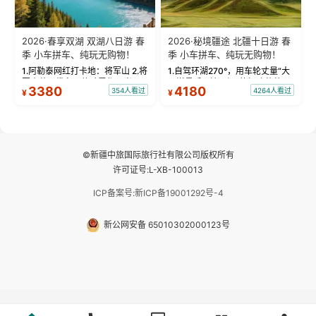
2026·春享双湖 双湖八日游 春
2026·秘境疆途 北疆十日游 春
季 小车拼车、纯玩无购物！
季 小车拼车、纯玩无购物！
1.阿勒泰网红打卡地：将军山 2.将
1.自驾环湖270°，用车轮丈量“大
军山落日缆车，体验雪都风光 3.
西洋最后一滴眼泪”的极致蔚蓝，
3380
4180
354人看过
4264人看过
¥
¥
将军山，夕阳派对，蹦迪party 4.
让雪山、花海与深邃湖水在转弯
自驾赛里木湖360°环湖 5.二进赛
间连成自由的画卷。 2.特别赠送
湖随心游，邂逅湖畔日出浪漫...
那拉提景区3公里内，落地窗三钻
民宿 3.那...
©新疆中旅国际旅行社有限公司版权所有
许可证号:L-XB-100013
ICP备案号:新ICP备19001292号-4
新公网安备 65010302000123号