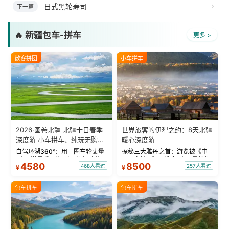
日式黑轮寿司
下一篇
🔥 新疆包车-拼车
更多 >
散客拼团
小车拼车
2026·画卷北疆 北疆十日春季
世界旅客的伊犁之约：8天北疆
深度游 小车拼车、纯玩无购
暖心深度游
物！
自驾环湖360°：用一圈车轮丈量
探秘三大雅丹之首：游览被《中
“大西洋最后一滴眼泪”的极致蔚
国国家地理》评选为“中国最美的
4580
8500
468人看过
257人看过
¥
¥
蓝。 赛湖旅拍：甄选多款风格服
三大雅丹”第一名的克拉玛依魔鬼
饰，9张精修美照，定格赛里木湖
城。 中国第一村：探访仅存的图
绝美瞬间。 赛湖坦克300跟车视
瓦人最大村落——禾木村，欣赏
包车拼车
包车拼车
频：专业摄影师...
晨雾与小木...