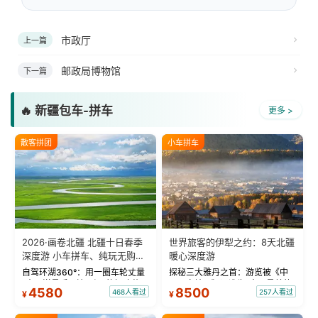
市政厅
上一篇
邮政局博物馆
下一篇
🔥 新疆包车-拼车
更多 >
散客拼团
小车拼车
2026·画卷北疆 北疆十日春季
世界旅客的伊犁之约：8天北疆
深度游 小车拼车、纯玩无购
暖心深度游
物！
自驾环湖360°：用一圈车轮丈量
探秘三大雅丹之首：游览被《中
“大西洋最后一滴眼泪”的极致蔚
国国家地理》评选为“中国最美的
4580
8500
468人看过
257人看过
¥
¥
蓝。 赛湖旅拍：甄选多款风格服
三大雅丹”第一名的克拉玛依魔鬼
饰，9张精修美照，定格赛里木湖
城。 中国第一村：探访仅存的图
绝美瞬间。 赛湖坦克300跟车视
瓦人最大村落——禾木村，欣赏