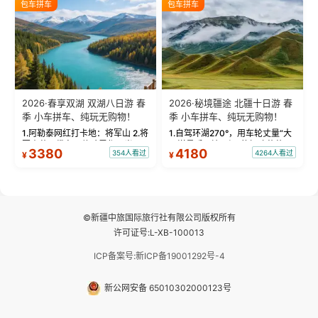
包车拼车
包车拼车
频：专业摄影师...
晨雾与小木...
2026·春享双湖 双湖八日游 春
2026·秘境疆途 北疆十日游 春
季 小车拼车、纯玩无购物！
季 小车拼车、纯玩无购物！
1.阿勒泰网红打卡地：将军山 2.将
1.自驾环湖270°，用车轮丈量“大
军山落日缆车，体验雪都风光 3.
西洋最后一滴眼泪”的极致蔚蓝，
3380
4180
354人看过
4264人看过
¥
¥
将军山，夕阳派对，蹦迪party 4.
让雪山、花海与深邃湖水在转弯
自驾赛里木湖360°环湖 5.二进赛
间连成自由的画卷。 2.特别赠送
湖随心游，邂逅湖畔日出浪漫...
那拉提景区3公里内，落地窗三钻
民宿 3.那...
©新疆中旅国际旅行社有限公司版权所有
许可证号:L-XB-100013
ICP备案号:新ICP备19001292号-4
新公网安备 65010302000123号