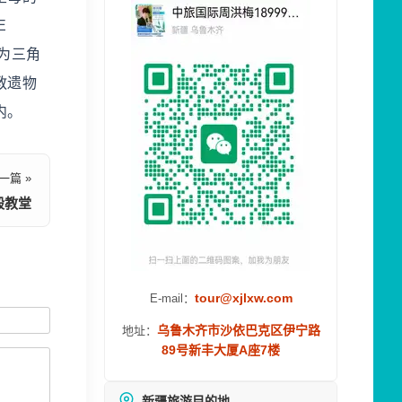
E
为三角
教遗物
内。
一篇 »
殿教堂
tour@xjlxw.com
E-mail：
乌鲁木齐市沙依巴克区伊宁路
地址：
89号新丰大厦A座7楼
新疆旅游目的地