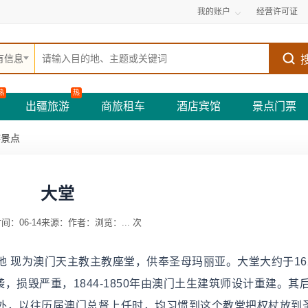
我的账户
经营许可证
有信息
热
热
出疆旅游
商旅租车
酒店宾馆
景点门票
游景点
大堂
间：06-14
来源：
作者：
浏览：
...
次
 现为澳门天主教主教座堂，供奉圣母玛丽亚。大堂大约于16
吹袭，损毁严重，1844-1850年由澳门土生建筑师设计重建。其
外，以往历届澳门总督上任时，均习惯到这个教堂把权杖放到