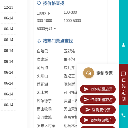
按价格查找
12-13
100-300
100以下
06-14
300-1000
1000-5000
5000元以上
06-14
06-14
按热门景点查找
06-14
白哈巴
五彩滩
魔鬼城
果子沟
06-14
葡萄沟
坎儿井
06-14
定制专家
火焰山
香妃墓
在
06-14
莲花湖
喀纳斯
线
咨询新疆旅游
定
禾木村
可可托海
06-14
制
咨询出疆旅游
库尔德宁
赛里木湖
06-14
南山牧场
天山天池
咨询夏令营
交河故城
高昌古城
咨询旅游租车
罗布人村寨
胡杨林公园