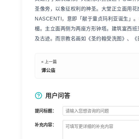
圣像旁，以象征权利的神圣。大堂正立面用花岗岩
NASCENTI，意即「献于童贞玛利亚诞生
楣。主立面两侧为两座方形钟塔。建筑富西班
及古迹。而宗教名画如《圣约翰受洗图》、《
« 上一篇
谭公庙
用户问答
提问标题：
补充内容：