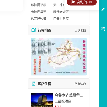
咨询夕阳红
那拉提草原
天山神木园
卡拉库里湖
喀什老城区
达瓦昆沙漠
巴音布鲁克
行程地图
更多地图
酒店住宿
所有酒店
乌鲁木齐美丽华大酒
五星级酒店
¥
580