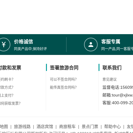
价格诚信
客服专属
同类产品中,保持好评
同一产品,同一客服
付款和发票
签署旅游合同
联系我们
签约刷卡？
可以不签合同吗？
意见建议
监督电话:156099
付款方式？
能传真签合同吗？
邮箱:tour@xjlxw
网上支付？
客服:400-099-2
如何获取发票？
地图
|
旅游线路
|
酒店宾馆
|
商旅租车
|
景点门票
|
帮助中心
|
友