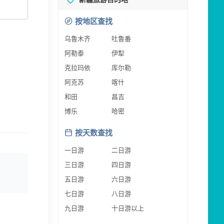
按地区查找
乌鲁木齐
吐鲁番
阿勒泰
伊犁
克拉玛依
库尔勒
阿克苏
喀什
和田
昌吉
博乐
哈密
按天数查找
一日游
二日游
三日游
四日游
五日游
六日游
七日游
八日游
九日游
十日游以上