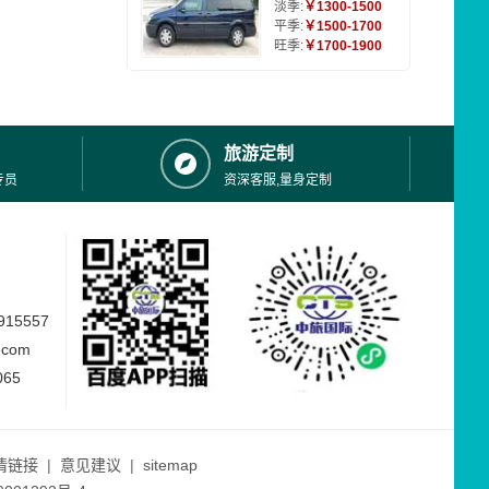
淡季:
￥1300-1500
平季:
￥1500-1700
旺季:
￥1700-1900
旅游定制
专员
资深客服,量身定制
15557
.com
065
情链接
|
意见建议
|
sitemap