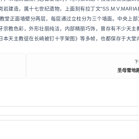
建造，属十七世纪遗物，上面刻有拉丁文“SS.M.V.MARIA
」。教堂正面墙壁分两层，每层通过立柱分为三个墙面。中央上部
牙宗教色彩，外形壮丽纯洁，内部精丽巧饰，曾存有不少天主
日本天主教徒在长崎被钉十字架图》等多帧，也都保存于大堂
下
圣母雪地