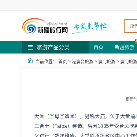
所
旅游产品分类
首页
新疆旅游
>
>
>
当前位置：
首页
港澳台旅游
澳门旅游
澳门旅
更新时
大堂（圣母圣诞堂），另称大庙，位于大堂前地
三合土（Taipa）建造。后因1835年受台风
又进行了数次维修。大堂除承担教区中心工作