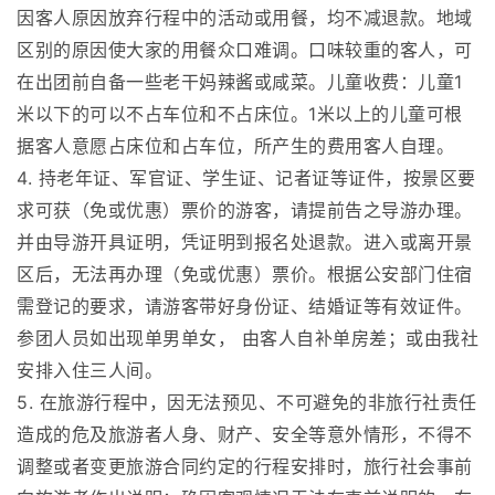
因客人原因放弃行程中的活动或用餐，均不减退款。地域
区别的原因使大家的用餐众口难调。口味较重的客人，可
在出团前自备一些老干妈辣酱或咸菜。儿童收费：儿童1
米以下的可以不占车位和不占床位。1米以上的儿童可根
据客人意愿占床位和占车位，所产生的费用客人自理。
4. 持老年证、军官证、学生证、记者证等证件，按景区要
求可获（免或优惠）票价的游客，请提前告之导游办理。
并由导游开具证明，凭证明到报名处退款。进入或离开景
区后，无法再办理（免或优惠）票价。根据公安部门住宿
需登记的要求，请游客带好身份证、结婚证等有效证件。
参团人员如出现单男单女， 由客人自补单房差；或由我社
安排入住三人间。
5. 在旅游行程中，因无法预见、不可避免的非旅行社责任
造成的危及旅游者人身、财产、安全等意外情形，不得不
调整或者变更旅游合同约定的行程安排时，旅行社会事前