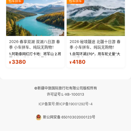
包车拼车
包车拼车
频：专业摄影师...
晨雾与小木...
2026·春享双湖 双湖八日游 春
2026·秘境疆途 北疆十日游 春
季 小车拼车、纯玩无购物！
季 小车拼车、纯玩无购物！
1.阿勒泰网红打卡地：将军山 2.将
1.自驾环湖270°，用车轮丈量“大
军山落日缆车，体验雪都风光 3.
西洋最后一滴眼泪”的极致蔚蓝，
3380
4180
¥
¥
将军山，夕阳派对，蹦迪party 4.
让雪山、花海与深邃湖水在转弯
自驾赛里木湖360°环湖 5.二进赛
间连成自由的画卷。 2.特别赠送
湖随心游，邂逅湖畔日出浪漫...
那拉提景区3公里内，落地窗三钻
民宿 3.那...
©新疆中旅国际旅行社有限公司版权所有
许可证号:L-XB-100013
ICP备案号:新ICP备19001292号-4
新公网安备 65010302000123号