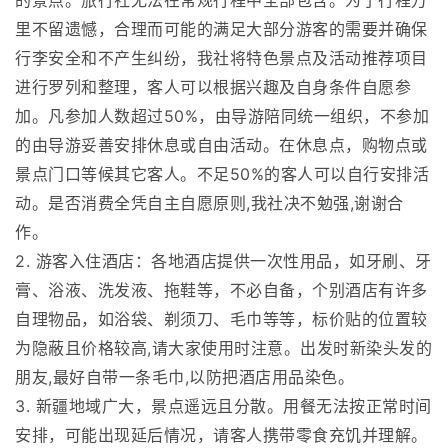
的景点。旅行社无法在常规行程中全部包含。为了行程万
里不留遗憾，合理而可能的满足大部分游客的需要并确保
行李安全和不产生纠纷，我社将特色景点及活动推荐项目
进行罗列和整理，客人可以根据兴趣及自身条件自愿参
加。凡参加人数超过50%，由导游陪同统一组织，不参加
的由导游妥善安排休息或自由活动。在休息点，购物点或
景点门口等候其它客人。不足50%的客人可以自行安排活
动。是否消费全凭自主自愿原则,我社决不勉强,谢谢合
作。
2. 游客入住酒店：各地酒店提供一次性用品，如牙刷、牙
膏、浴液、洗发液、拖鞋等，不必自备，个别酒店有许多
自理物品，如浴袋、剃须刀、毛巾等等，标价贴的位置较
为隐蔽且价格较高,请大家使用时注意。出发时新染头发的
朋友,最好自带一条毛巾,以防把酒店用品染色。
3. 新疆地域广大，景点遥远且分散。用餐无法按正常时间
安排，可能出现延后情况，请客人携带零食充饥并理解。