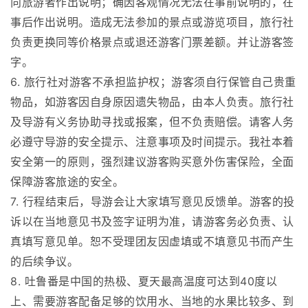
向旅游者作出说明；确因客观情况无法在事前说明的，在
事后作出说明。造成无法参加的景点或游览项目，旅行社
负责更换同等价格景点或退还游客门票差额。并让游客签
字。
6. 旅行社对游客不承担监护权；游客须自行保管自己贵重
物品，如游客因自身原因遗失物品，由本人负责。旅行社
及导游有义务协助寻找或报案，但不负责赔偿。请客人务
必遵守导游的安全提示、注意事项及时间提示。我社本着
安全第一的原则，强烈建议游客购买意外伤害保险，全面
保障游客旅途的安全。
7. 行程结束后，导游会让大家填写意见反馈单。游客的投
诉以在当地意见书及签字证明为准，请游客务必负责、认
真填写意见单。恕不受理团友因虚填或不填意见书而产生
的后续争议。
8. 吐鲁番是中国的热极、夏天最高温度可达到40度以
上、需要游客配备足够的饮用水、当地的水果比较多、到