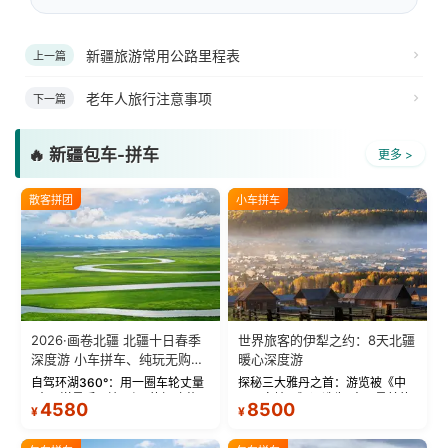
新疆旅游常用公路里程表
上一篇
老年人旅行注意事项
下一篇
🔥 新疆包车-拼车
更多 >
散客拼团
小车拼车
2026·画卷北疆 北疆十日春季
世界旅客的伊犁之约：8天北疆
深度游 小车拼车、纯玩无购
暖心深度游
物！
自驾环湖360°：用一圈车轮丈量
探秘三大雅丹之首：游览被《中
“大西洋最后一滴眼泪”的极致蔚
国国家地理》评选为“中国最美的
4580
8500
¥
¥
蓝。 赛湖旅拍：甄选多款风格服
三大雅丹”第一名的克拉玛依魔鬼
饰，9张精修美照，定格赛里木湖
城。 中国第一村：探访仅存的图
绝美瞬间。 赛湖坦克300跟车视
瓦人最大村落——禾木村，欣赏