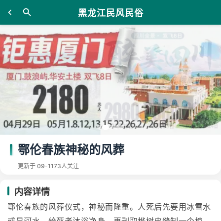
黑龙江民风民俗
鄂伦春族神秘的风葬
更新于 09-11
73人关注
内容详情
鄂伦春族的风葬仪式，神秘而隆重。人死后先要用冰雪水