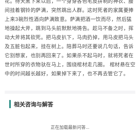
花。待天黑下来以后，一个身穿各色毛皮拼制的神衣、腰
间挂着钢铃的萨满，突然跳出人群。这时死者的家属要捧
上来3碗烈性酒向萨满致意。萨满把酒一饮而尽，然后猛
地操起大斧，跳到马头前默默地祷告。趁马不备之时，挥
动大斧将其砍死。把马皮扒下，马肉扔掉，用马皮把马头
及五脏包起来，挂在树上。陪葬马时还要说几句话，告诉
它别想家，也别再回来了。如果杀不起马时，就将死者在
世时所穿的衣物驮在马上，围绕棺材走几圈。 棺材悬在空
中的时间越长越好，如果掉下来了，也不再去管它了。
相关咨询与解答
正在加载最新问答...