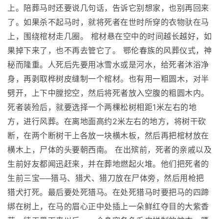
上。陪葬马时还要说几句话，告诉它别想家，也别再回来
了。如果杀不起马时，就将死者在世时所穿的衣物驮在马
上，围绕棺材走几圈。 棺材悬在空中的时间越长越好，如
果掉下来了，也不再去管它了。 鄂伦春族的风葬仪式，神
秘而隆重。人死后先要用冰雪水或是河水，给死者沐浴净
身，再剥取桦树皮缝制一个棺材。也有用一粗圆木，对半
劈开，上下中膛挖空，然后将死者放入空腹的粗圆木内。
死者装殓后，就要选择一个两棵松树相距1米左右的地
方，进行风葬。在离地面高约2米左右的地方，将树干砍
断，在两个断树干上各放一块横木板，然后再把棺材放在
横木上，尸体的头要朝西南。 在出殡前，死者的亲戚以及
生前好友都闻迅赶来，并在葬地燃起火堆。他们把死者的
生前三宝──猎马、猎犬、猎刀放在尸体旁，然后用枪把
猎犬打死。最后要处死猎马。在处死猎马时要把马的四蹄
绑在树上，在马的眉心正中处插上一朵鲜红夺目的大紫香