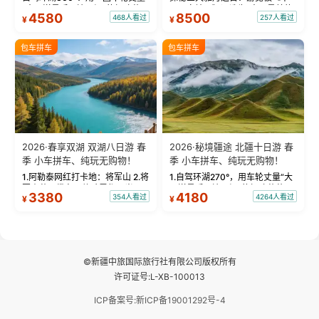
“大西洋最后一滴眼泪”的极致蔚
国国家地理》评选为“中国最美的
4580
8500
468人看过
257人看过
¥
¥
蓝。 赛湖旅拍：甄选多款风格服
三大雅丹”第一名的克拉玛依魔鬼
饰，9张精修美照，定格赛里木湖
城。 中国第一村：探访仅存的图
绝美瞬间。 赛湖坦克300跟车视
瓦人最大村落——禾木村，欣赏
包车拼车
包车拼车
频：专业摄影师...
晨雾与小木...
2026·春享双湖 双湖八日游 春
2026·秘境疆途 北疆十日游 春
季 小车拼车、纯玩无购物！
季 小车拼车、纯玩无购物！
1.阿勒泰网红打卡地：将军山 2.将
1.自驾环湖270°，用车轮丈量“大
军山落日缆车，体验雪都风光 3.
西洋最后一滴眼泪”的极致蔚蓝，
3380
4180
354人看过
4264人看过
¥
¥
将军山，夕阳派对，蹦迪party 4.
让雪山、花海与深邃湖水在转弯
自驾赛里木湖360°环湖 5.二进赛
间连成自由的画卷。 2.特别赠送
湖随心游，邂逅湖畔日出浪漫...
那拉提景区3公里内，落地窗三钻
民宿 3.那...
©新疆中旅国际旅行社有限公司版权所有
许可证号:L-XB-100013
ICP备案号:新ICP备19001292号-4