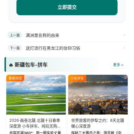
立即提交
满洲里名称的由来
上一篇
送灯流行在黑龙江的信仰习俗
下一篇
🔥 新疆包车-拼车
更多 >
散客拼团
小车拼车
2026·画卷北疆 北疆十日春季
世界旅客的伊犁之约：8天北疆
深度游 小车拼车、纯玩无购
暖心深度游
物！
自驾环湖360°：用一圈车轮丈量
探秘三大雅丹之首：游览被《中