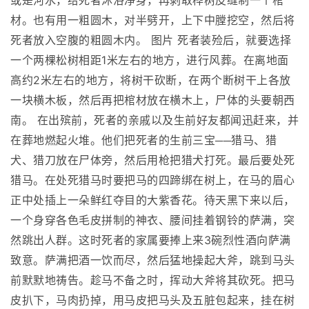
或是河水，给死者沐浴净身，再剥取桦树皮缝制一个棺
材。也有用一粗圆木，对半劈开，上下中膛挖空，然后将
死者放入空腹的粗圆木内。 图片 死者装殓后，就要选择
一个两棵松树相距1米左右的地方，进行风葬。在离地面
高约2米左右的地方，将树干砍断，在两个断树干上各放
一块横木板，然后再把棺材放在横木上，尸体的头要朝西
南。 在出殡前，死者的亲戚以及生前好友都闻迅赶来，并
在葬地燃起火堆。他们把死者的生前三宝──猎马、猎
犬、猎刀放在尸体旁，然后用枪把猎犬打死。最后要处死
猎马。在处死猎马时要把马的四蹄绑在树上，在马的眉心
正中处插上一朵鲜红夺目的大紫香花。待天黑下来以后，
一个身穿各色毛皮拼制的神衣、腰间挂着钢铃的萨满，突
然跳出人群。这时死者的家属要捧上来3碗烈性酒向萨满
致意。萨满把酒一饮而尽，然后猛地操起大斧，跳到马头
前默默地祷告。趁马不备之时，挥动大斧将其砍死。把马
皮扒下，马肉扔掉，用马皮把马头及五脏包起来，挂在树