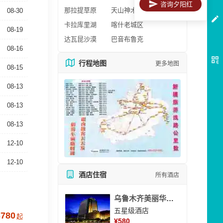
咨询夕阳红
那拉提草原
天山神木园
08-30
卡拉库里湖
喀什老城区
08-19
达瓦昆沙漠
巴音布鲁克
08-16
行程地图
更多地图
08-15
08-13
08-13
08-13
12-10
12-10
酒店住宿
所有酒店
乌鲁木齐美丽华大酒
五星级酒店
3780
起
¥
580