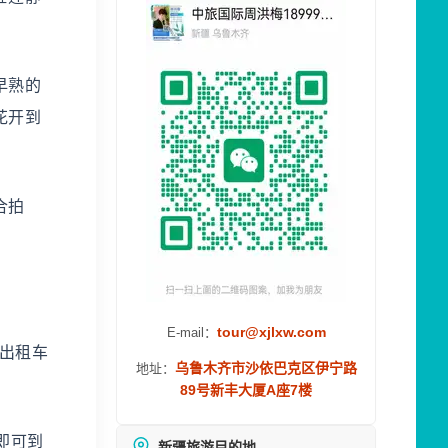
早熟的
花开到
合拍
tour@xjlxw.com
E-mail：
出租车
乌鲁木齐市沙依巴克区伊宁路
地址：
89号新丰大厦A座7楼
即可到
新疆旅游目的地