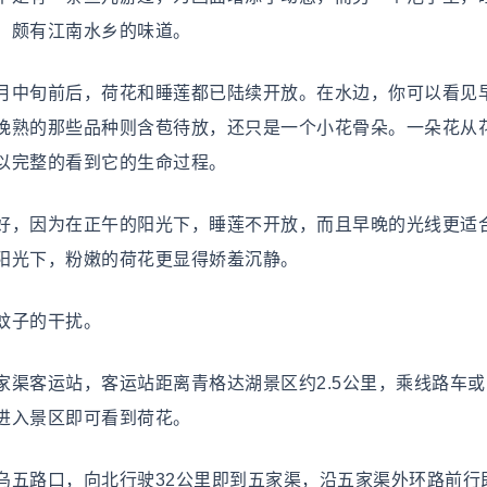
，颇有江南水乡的味道。
中旬前后，荷花和睡莲都已陆续开放。在水边，你可以看见
晚熟的那些品种则含苞待放，还只是一个小花骨朵。一朵花从
以完整的看到它的生命过程。
，因为在正午的阳光下，睡莲不开放，而且早晚的光线更适
阳光下，粉嫩的荷花更显得娇羞沉静。
蚊子的干扰。
客运站，客运站距离青格达湖景区约2.5公里，乘线路车或
进入景区即可看到荷花。
五路口，向北行驶32公里即到五家渠，沿五家渠外环路前行