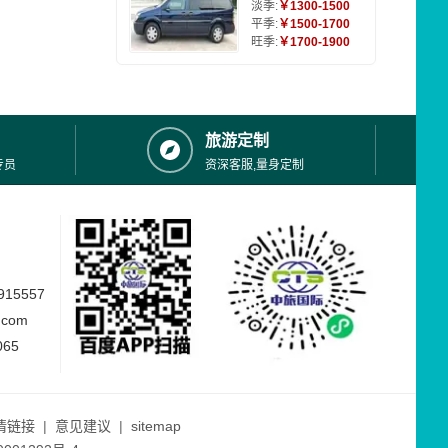
淡季:
￥1300-1500
平季:
￥1500-1700
旺季:
￥1700-1900
旅游定制
专员
资深客服,量身定制
15557
.com
065
情链接
|
意见建议
|
sitemap