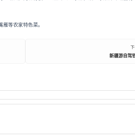
嘴雁等农家特色菜。
下
新疆游自驾