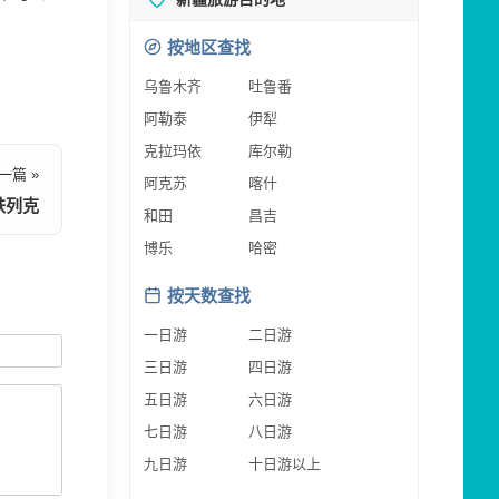
按地区查找
乌鲁木齐
吐鲁番
阿勒泰
伊犁
克拉玛依
库尔勒
一篇 »
阿克苏
喀什
铁列克
和田
昌吉
博乐
哈密
按天数查找
一日游
二日游
三日游
四日游
五日游
六日游
七日游
八日游
九日游
十日游以上