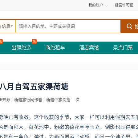
我的账户
经营许可证
有信息
热
热
出疆旅游
商旅租车
酒店宾馆
景点门票
八月自驾五家渠荷塘
6
来源：新疆旅行网
作者：新疆中旅
浏览：
次
晚已有收敛。这个收获的季节，大家一样可以利用假期去五
色是面积大，荷花池中，粉嫩的荷花亭亭玉立，倒影也显得那
不是有一条鱼儿游过，为画面增添了动感，而另一个池子里，