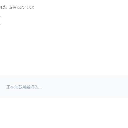
可选，支持 jpg/png/gif)
正在加载最新问答...