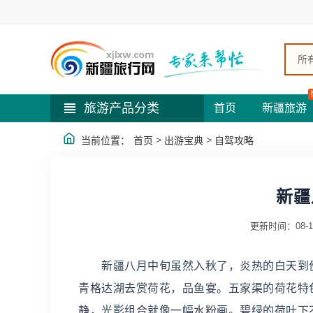
所
旅游产品分类
首页
新疆旅游
>
>
当前位置：
首页
出游宝典
自驾攻略
新疆
更新时间：08-1
新疆八月中旬虽然入秋了，炎热的白天到傍
青格达湖去赏荷花，品鱼宴。五家渠的荷花特
静，光影组合就像一幅水粉画。碧绿的荷叶下