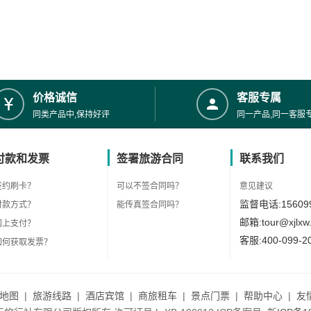
价格诚信
客服专属
同类产品中,保持好评
同一产品,同一客服
付款和发票
签署旅游合同
联系我们
签约刷卡？
可以不签合同吗？
意见建议
监督电话:156099
付款方式？
能传真签合同吗？
邮箱:tour@xjlxw
网上支付？
客服:400-099-2
如何获取发票？
地图
|
旅游线路
|
酒店宾馆
|
商旅租车
|
景点门票
|
帮助中心
|
友