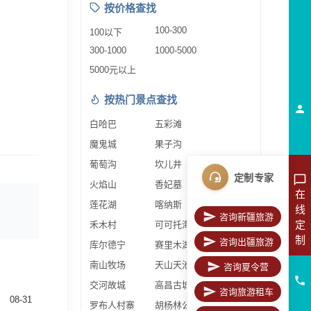
按价格查找
100-300
100以下
300-1000
1000-5000
5000元以上
按热门景点查找
白哈巴
五彩滩
魔鬼城
果子沟
葡萄沟
坎儿井
定制专家
火焰山
香妃墓
在
莲花湖
喀纳斯
线
咨询新疆旅游
定
禾木村
可可托海
制
咨询出疆旅游
库尔德宁
赛里木湖
南山牧场
天山天池
咨询夏令营
交河故城
高昌古城
咨询旅游租车
08-31
罗布人村寨
胡杨林公园