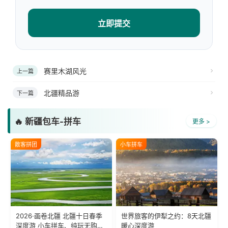
立即提交
赛里木湖风光
上一篇
北疆精品游
下一篇
🔥 新疆包车-拼车
更多 >
散客拼团
小车拼车
2026·画卷北疆 北疆十日春季
世界旅客的伊犁之约：8天北疆
深度游 小车拼车、纯玩无购
暖心深度游