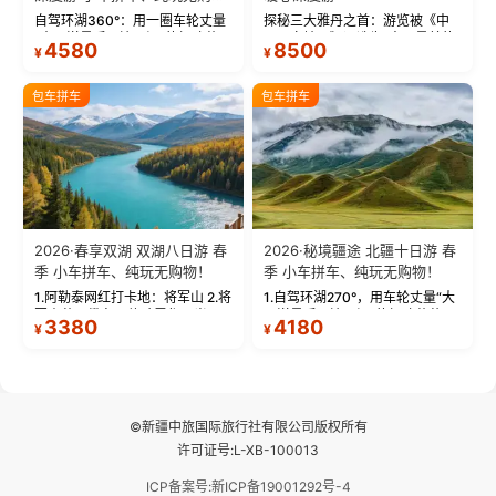
物！
自驾环湖360°：用一圈车轮丈量
探秘三大雅丹之首：游览被《中
“大西洋最后一滴眼泪”的极致蔚
国国家地理》评选为“中国最美的
4580
8500
¥
¥
蓝。 赛湖旅拍：甄选多款风格服
三大雅丹”第一名的克拉玛依魔鬼
饰，9张精修美照，定格赛里木湖
城。 中国第一村：探访仅存的图
绝美瞬间。 赛湖坦克300跟车视
瓦人最大村落——禾木村，欣赏
包车拼车
包车拼车
频：专业摄影师...
晨雾与小木...
2026·春享双湖 双湖八日游 春
2026·秘境疆途 北疆十日游 春
季 小车拼车、纯玩无购物！
季 小车拼车、纯玩无购物！
1.阿勒泰网红打卡地：将军山 2.将
1.自驾环湖270°，用车轮丈量“大
军山落日缆车，体验雪都风光 3.
西洋最后一滴眼泪”的极致蔚蓝，
3380
4180
¥
¥
将军山，夕阳派对，蹦迪party 4.
让雪山、花海与深邃湖水在转弯
自驾赛里木湖360°环湖 5.二进赛
间连成自由的画卷。 2.特别赠送
湖随心游，邂逅湖畔日出浪漫...
那拉提景区3公里内，落地窗三钻
民宿 3.那...
©新疆中旅国际旅行社有限公司版权所有
许可证号:L-XB-100013
ICP备案号:新ICP备19001292号-4