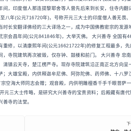
年间，印度僧人那连提黎耶舍等人曾先后来到长安，住寺内翻
年至八年(公元716720年)，号称开元三大士的印度僧人善无畏
当时长安翻译佛经的三大译场之一，成为中国佛教密宗的发源
昌年间(公元841846年)，大举灭佛。 大兴善寺 全国有46
修，以清康熙年间(公元16621722年)的修复工程最多，
间，寺院建筑再次被毁，仅存钟、鼓楼和前门。 大兴善寺 忠
，清镇云天寺，楚江楞严寺。现存寺院建筑沿正南正北方向呈
萨；大雄宝殿，内供释迦牟尼佛、阿弥陀佛、药师佛、十八罗
言宗空海大师同志会赠；观音殿，内供明雕檀香千手千眼菩萨一
有开元三大士传略，是研究大兴善寺的宝贵资料；后殿藏有唐代
兴善寺的法堂。
下