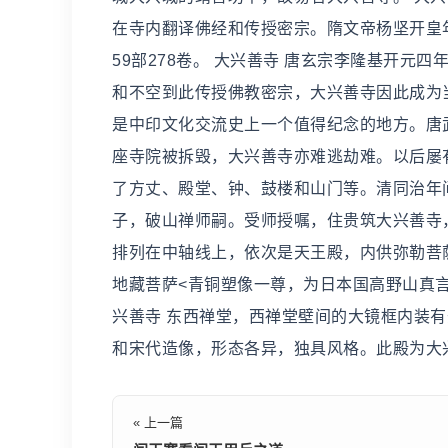
在寺内翻译佛经和传授密宗。隋文帝杨坚开皇
59部278卷。 大兴善寺 唐玄宗李隆基开元四
和不空到此传授佛教密宗，大兴善寺因此成为
是中印文化交流史上一个值得纪念的地方。唐武宗会
座寺院被拆毁，大兴善寺亦难逃劫难。以后屡有重
了方丈、殿堂、钟、鼓楼和山门等。清同治年
子，破山禅师嗣。受师授嘱，住贵筑大兴善寺
排列在中轴线上，依次是天王殿，内供弥勒菩
地藏菩萨<青铜塑像一尊，为日本国高野山真
兴善寺 东西禅堂，西禅堂壁间的大镜框内装
和宋代造像，形态各异，独具风格。此殿为大
« 上一篇