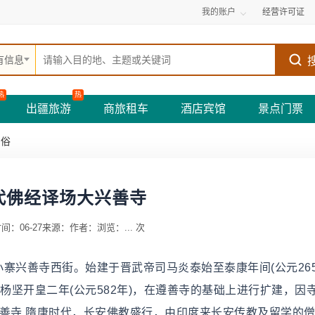
我的账户
经营许可证
有信息
热
热
出疆旅游
商旅租车
酒店宾馆
景点门票
民俗
代佛经译场大兴善寺
间：06-27
来源：
作者：
浏览：
...
次
小寨兴善寺西街。始建于晋武帝司马炎泰始至泰康年间(公元26
文帝杨坚开皇二年(公元582年)，在遵善寺的基础上进行扩建，因
兴善寺 隋唐时代，长安佛教盛行，由印度来长安传教及留学的