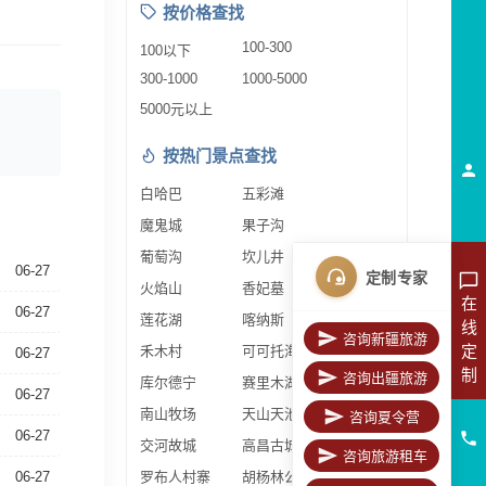
按价格查找
100-300
100以下
300-1000
1000-5000
5000元以上
按热门景点查找
白哈巴
五彩滩
魔鬼城
果子沟
葡萄沟
坎儿井
06-27
定制专家
火焰山
香妃墓
在
06-27
莲花湖
喀纳斯
线
咨询新疆旅游
定
禾木村
可可托海
06-27
制
咨询出疆旅游
库尔德宁
赛里木湖
06-27
南山牧场
天山天池
咨询夏令营
06-27
交河故城
高昌古城
咨询旅游租车
06-27
罗布人村寨
胡杨林公园