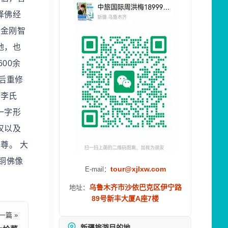
译佛经
、金刚智
地，也
00余
先后重修
南李氏
一字形
汉以及
尊。 大
铜佛像
tour@xjlxw.com
E-mail：
乌鲁木齐市沙依巴克区伊宁路
地址：
89号新丰大厦A座7楼
一篇 »
新疆旅游目的地