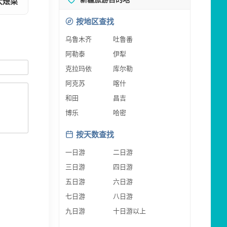
大烩菜
按地区查找
乌鲁木齐
吐鲁番
阿勒泰
伊犁
克拉玛依
库尔勒
阿克苏
喀什
和田
昌吉
博乐
哈密
按天数查找
一日游
二日游
三日游
四日游
五日游
六日游
七日游
八日游
九日游
十日游以上