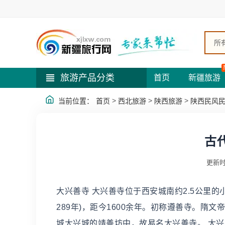
所
旅游产品分类
首页
新疆旅游
>
>
>
当前位置：
首页
西北旅游
陕西旅游
陕西民风
古
更新时
大兴善寺 大兴善寺位于西安城南约2.5公里的
289年)，距今1600余年。初称遵善寺。隋
城大兴城的靖善坊中，故易名大兴善寺。 大