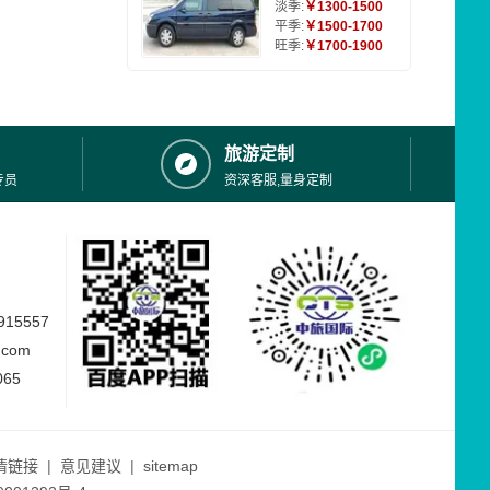
淡季:
￥1300-1500
平季:
￥1500-1700
旺季:
￥1700-1900
旅游定制
专员
资深客服,量身定制
15557
.com
065
情链接
|
意见建议
|
sitemap