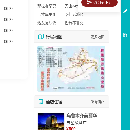
咨询夕阳红
那拉提草原
天山神木园
06-27
卡拉库里湖
喀什老城区
06-27
达瓦昆沙漠
巴音布鲁克
06-27
行程地图
更多地图
06-27
酒店住宿
所有酒店
乌鲁木齐美丽华大酒
五星级酒店
¥
580