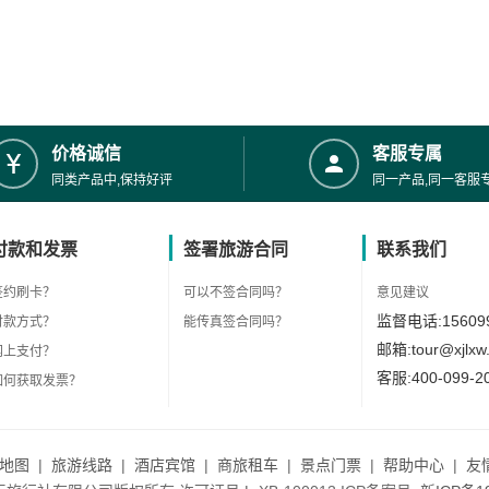
价格诚信
客服专属
同类产品中,保持好评
同一产品,同一客服
付款和发票
签署旅游合同
联系我们
签约刷卡？
可以不签合同吗？
意见建议
监督电话:156099
付款方式？
能传真签合同吗？
邮箱:tour@xjlxw
网上支付？
客服:400-099-2
如何获取发票？
地图
|
旅游线路
|
酒店宾馆
|
商旅租车
|
景点门票
|
帮助中心
|
友