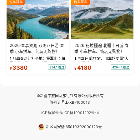
包车拼车
包车拼车
频：专业摄影师...
晨雾与小木...
2026·春享双湖 双湖八日游 春
2026·秘境疆途 北疆十日游 春
季 小车拼车、纯玩无购物！
季 小车拼车、纯玩无购物！
1.阿勒泰网红打卡地：将军山 2.将
1.自驾环湖270°，用车轮丈量“大
军山落日缆车，体验雪都风光 3.
西洋最后一滴眼泪”的极致蔚蓝，
3380
4180
354人看过
4264人看过
¥
¥
将军山，夕阳派对，蹦迪party 4.
让雪山、花海与深邃湖水在转弯
自驾赛里木湖360°环湖 5.二进赛
间连成自由的画卷。 2.特别赠送
湖随心游，邂逅湖畔日出浪漫...
那拉提景区3公里内，落地窗三钻
民宿 3.那...
©新疆中旅国际旅行社有限公司版权所有
许可证号:L-XB-100013
ICP备案号:新ICP备19001292号-4
新公网安备 65010302000123号