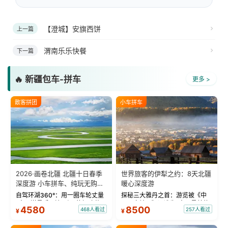
【澄城】安旗西饼
上一篇
渭南乐乐快餐
下一篇
🔥 新疆包车-拼车
更多 >
散客拼团
小车拼车
2026·画卷北疆 北疆十日春季
世界旅客的伊犁之约：8天北疆
深度游 小车拼车、纯玩无购
暖心深度游
物！
自驾环湖360°：用一圈车轮丈量
探秘三大雅丹之首：游览被《中
“大西洋最后一滴眼泪”的极致蔚
国国家地理》评选为“中国最美的
4580
8500
468人看过
257人看过
¥
¥
蓝。 赛湖旅拍：甄选多款风格服
三大雅丹”第一名的克拉玛依魔鬼
饰，9张精修美照，定格赛里木湖
城。 中国第一村：探访仅存的图
绝美瞬间。 赛湖坦克300跟车视
瓦人最大村落——禾木村，欣赏