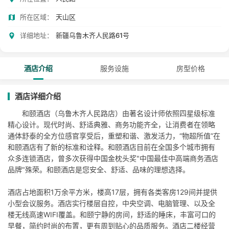
所在区域：
天山区
详细地址：
新疆乌鲁木齐人民路61号
酒店介绍
服务设施
房型价格
酒店详细介绍
和颐酒店（乌鲁木齐人民路店）由著名设计师依照四星级标准
精心设计。现代时尚、舒适典雅、商务功能齐全，让消费者在领略
通体舒泰的全方位感官享受后，重塑和谐、激发活力，“物超所值”在
和颐酒店有了新的标准和诠释。和颐酒店目前在全国多个城市拥有
众多连锁酒店，曾多次获得中国金枕头奖"中国最佳中高端商务酒店
品牌"殊荣。和颐酒店是您安全、舒适、品味的理想选择。
酒店占地面积1万余平方米，楼高17层，拥有各类客房129间并提供
小型会议服务。酒店实行楼层自控，中央空调、电脑管理、以及全
楼无线高速WIFI覆盖。和颐宁静的房间，舒适的睡床，丰富可口的
早餐，简约时尚的布置，更有周到贴心的品质服务。酒店二楼经营