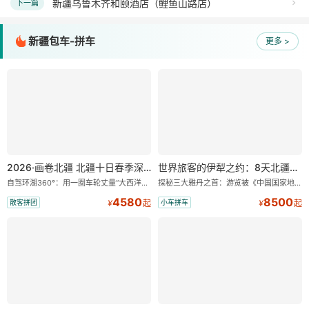
新疆乌鲁木齐和颐酒店（鲤鱼山路店）
下一篇
新疆包车-拼车
更多 >
2026·画卷北疆 北疆十日春季深度游 小车拼车、纯玩无购物！
世界旅客的伊犁之约：8天北疆暖心深度游
自驾环湖360°：用一圈车轮丈量“大西洋最后一滴眼泪”的极致蔚蓝。 赛湖旅拍：甄选多款风格服饰，9张精修美照，定格赛里木湖绝美瞬间。 赛湖坦克300跟车视频：专业摄影师拍摄带剪辑，一团一条。 佛里斯兰·马背繁花：在花海骑乘著名荷兰马匹佛里斯兰漫步，免费赠送航拍带剪辑视频。 探秘古道：自驾孟克特古道穿越乌孙西迁的历史长廊，在秘境天路上与雪山、冰川、温泉深情相遇。 禾木旅拍：定格童话木屋时光，在“神的自留地”禾木村漫步，让白桦林、原木小屋与晨雾炊烟成为你的背景板。
探秘三大雅丹之首：游览被《中国国家地理》评选为“中国最美的三大雅丹”第一名的克拉玛依魔鬼城。 中国第一村：探访仅存的图瓦人最大村落——禾木村，欣赏晨雾与小木屋交织的仙境。 喀纳斯变色湖：登观鱼亭俯瞰四分之三的喀纳斯湖面，看湖水随天气变换迷人色彩。 天然博物馆：深入可可托海，震撼于世界最大矿坑及额尔齐斯大峡谷的鬼斧神工。 大西洋最后一滴眼泪：环游蔚蓝清澈的赛里木湖，将雪山、草原与湖泊的绝景尽收眼底。
4580
8500
散客拼团
小车拼车
¥
起
¥
起