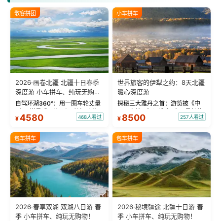
散客拼团
小车拼车
2026·画卷北疆 北疆十日春季
世界旅客的伊犁之约：8天北疆
深度游 小车拼车、纯玩无购
暖心深度游
物！
自驾环湖360°：用一圈车轮丈量
探秘三大雅丹之首：游览被《中
“大西洋最后一滴眼泪”的极致蔚
国国家地理》评选为“中国最美的
4580
8500
468人看过
257人看过
¥
¥
蓝。 赛湖旅拍：甄选多款风格服
三大雅丹”第一名的克拉玛依魔鬼
饰，9张精修美照，定格赛里木湖
城。 中国第一村：探访仅存的图
绝美瞬间。 赛湖坦克300跟车视
瓦人最大村落——禾木村，欣赏
包车拼车
包车拼车
频：专业摄影师...
晨雾与小木...
2026·春享双湖 双湖八日游 春
2026·秘境疆途 北疆十日游 春
季 小车拼车、纯玩无购物！
季 小车拼车、纯玩无购物！