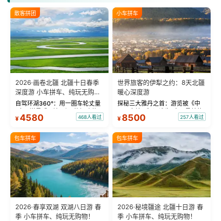
散客拼团
小车拼车
2026·画卷北疆 北疆十日春季
世界旅客的伊犁之约：8天北疆
深度游 小车拼车、纯玩无购
暖心深度游
物！
自驾环湖360°：用一圈车轮丈量
探秘三大雅丹之首：游览被《中
“大西洋最后一滴眼泪”的极致蔚
国国家地理》评选为“中国最美的
4580
8500
468人看过
257人看过
¥
¥
蓝。 赛湖旅拍：甄选多款风格服
三大雅丹”第一名的克拉玛依魔鬼
饰，9张精修美照，定格赛里木湖
城。 中国第一村：探访仅存的图
绝美瞬间。 赛湖坦克300跟车视
瓦人最大村落——禾木村，欣赏
包车拼车
包车拼车
频：专业摄影师...
晨雾与小木...
2026·春享双湖 双湖八日游 春
2026·秘境疆途 北疆十日游 春
季 小车拼车、纯玩无购物！
季 小车拼车、纯玩无购物！