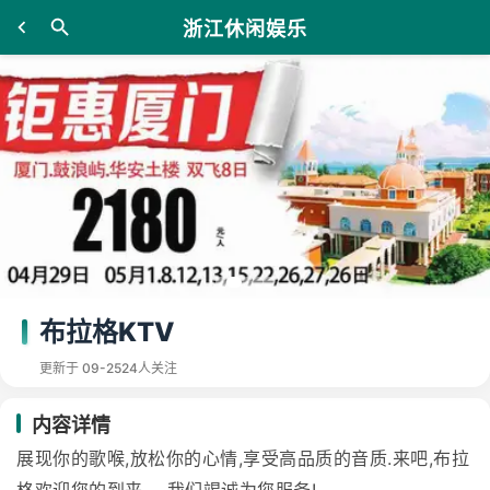
浙江休闲娱乐
布拉格KTV
更新于 09-25
24人关注
内容详情
展现你的歌喉,放松你的心情,享受高品质的音质.来吧,布拉