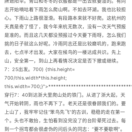
牌遮阳伞。青山和冬冬的衣服都是一出去就要湿的。有同
志开始嘀咕着下雨怎么爬山啊。不如去环湖。我也比较担
心。下雨山上路很湿滑。有段路本来就不好爬。这杭州的
天真是奇了怪了，我今年来杭无数次，没有一次天气预报
是准的。而且这几天都没预报过今天要下雨呀，怎么我们
挑的日子就这么好呢。冷雨同志还是比较磨叽的，跑来跑
去，七点半才出发。大家在候鸟的一楼达成共识。先上
山，安全第一，到山上再看情况决定是否下撤或继续。
7：25出发。700) {this.height=
700/this.width*this.height;
this.width=700;}">*******************************
穿行7：40到达浙大里爬山处的铁门。从进了浙大起，天
气开始转阴，雨也不再下了。老天还是很眷顾我们的。要
上山了，我牢牢记住“笨鸟先飞“的古训，稳稳的走在第一
个。头也不敢抬，生怕看到没完没了的台阶晕死过去。每
到一个拐弯都会很虚伪的问后头的同志：“要不要歇啊”。