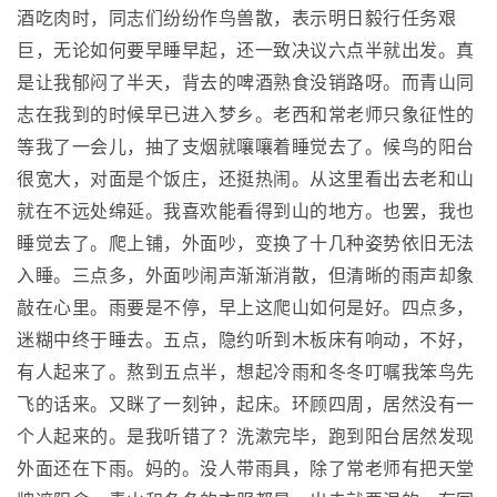
酒吃肉时，同志们纷纷作鸟兽散，表示明日毅行任务艰
巨，无论如何要早睡早起，还一致决议六点半就出发。真
是让我郁闷了半天，背去的啤酒熟食没销路呀。而青山同
志在我到的时候早已进入梦乡。老西和常老师只象征性的
等我了一会儿，抽了支烟就嚷嚷着睡觉去了。候鸟的阳台
很宽大，对面是个饭庄，还挺热闹。从这里看出去老和山
就在不远处绵延。我喜欢能看得到山的地方。也罢，我也
睡觉去了。爬上铺，外面吵，变换了十几种姿势依旧无法
入睡。三点多，外面吵闹声渐渐消散，但清晰的雨声却象
敲在心里。雨要是不停，早上这爬山如何是好。四点多，
迷糊中终于睡去。五点，隐约听到木板床有响动，不好，
有人起来了。熬到五点半，想起冷雨和冬冬叮嘱我笨鸟先
飞的话来。又眯了一刻钟，起床。环顾四周，居然没有一
个人起来的。是我听错了？洗漱完毕，跑到阳台居然发现
外面还在下雨。妈的。没人带雨具，除了常老师有把天堂