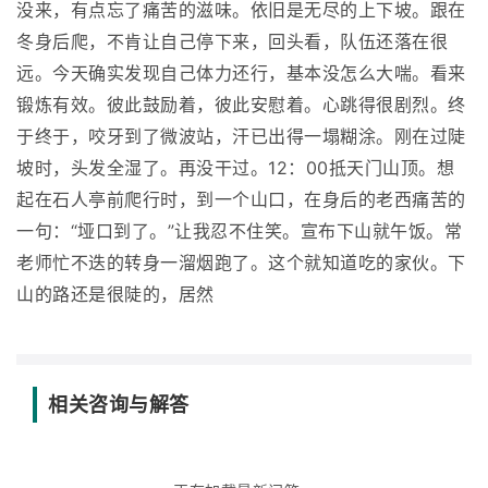
没来，有点忘了痛苦的滋味。依旧是无尽的上下坡。跟在
冬身后爬，不肯让自己停下来，回头看，队伍还落在很
远。今天确实发现自己体力还行，基本没怎么大喘。看来
锻炼有效。彼此鼓励着，彼此安慰着。心跳得很剧烈。终
于终于，咬牙到了微波站，汗已出得一塌糊涂。刚在过陡
坡时，头发全湿了。再没干过。12：00抵天门山顶。想
起在石人亭前爬行时，到一个山口，在身后的老西痛苦的
一句：“垭口到了。”让我忍不住笑。宣布下山就午饭。常
老师忙不迭的转身一溜烟跑了。这个就知道吃的家伙。下
山的路还是很陡的，居然
相关咨询与解答