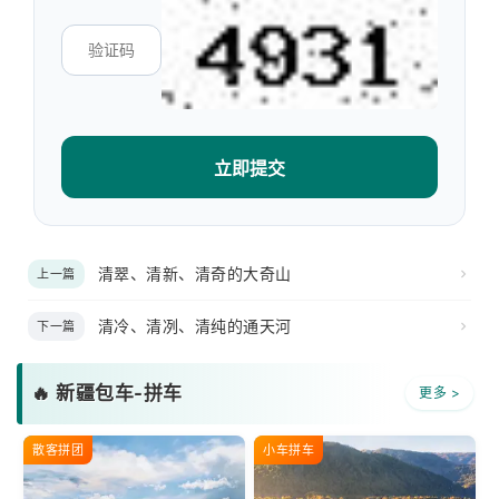
立即提交
清翠、清新、清奇的大奇山
上一篇
清冷、清冽、清纯的通天河
下一篇
🔥 新疆包车-拼车
更多 >
散客拼团
小车拼车