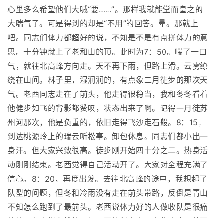
心里多么希望他们大喊“要……”。那样我就能堂而皇之的
大喘气了。可是得到的却是“不用”的回答。晕。那就上
吧。同志们体力都超好的说，不知是不是有点拼体力的意
思。十分钟就上了老和山的顶。此时为7：50。喘了一口
气，就往北高峰方向走。天不再下雨，但路上滑。云雾缭
绕在山间。林子里，湿润润的，有点象二月徒步的那次天
气。老西同志走在了前头，他走得很稳当，我和冬冬看着
他健步如飞的背影都赞叹，状态出来了啊。记得一月徒苏
州河那次，他是负重的，依旧走得飞沙走石般。8：15，
到达桃源岭上的瑞云听松亭。卸包休息。同志们都小出一
身汗。但大家兴致很高。徒步刚开始四十分之二。热身活
动刚刚结束。老西觉得自己活动开了。大家对全程充满了
信心。8：20，再度出发。去往北高峰的途中，我想起了
队型的问题，但冬和冷雨没有走在前头带路，反倒是青山
不知怎么跑到了最前头。老西说体力好的人做收队是很痛