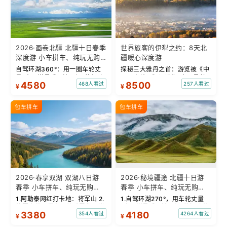
2026·画卷北疆 北疆十日春季
世界旅客的伊犁之约：8天北
深度游 小车拼车、纯玩无购
疆暖心深度游
物！
自驾环湖360°：用一圈车轮丈
探秘三大雅丹之首：游览被《中
量“大西洋最后一滴眼泪”的极致
国国家地理》评选为“中国最美
4580
8500
468人看过
257人看过
蔚蓝。 赛湖旅拍：甄选多款风格
的三大雅丹”第一名的克拉玛依
¥
¥
服饰，9张精修美照，定格赛里
魔鬼城。 中国第一村：探访仅存
木湖绝美瞬间。 赛湖坦克300
的图瓦人最大村落——禾木村，
包车拼车
包车拼车
跟车视频：专业摄影师...
欣赏晨雾与小木...
2026·春享双湖 双湖八日游
2026·秘境疆途 北疆十日游
春季 小车拼车、纯玩无购
春季 小车拼车、纯玩无购
物！
物！
1.阿勒泰网红打卡地：将军山 2.
1.自驾环湖270°，用车轮丈量
将军山落日缆车，体验雪都风光
“大西洋最后一滴眼泪”的极致蔚
3380
4180
354人看过
4264人看过
3.将军山，夕阳派对，蹦迪
蓝，让雪山、花海与深邃湖水在
¥
¥
party 4.自驾赛里木湖360°环
转弯间连成自由的画卷。 2.特别