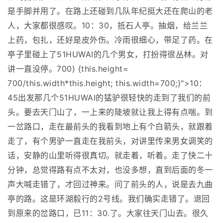
是手脚并用了。在路上还碰到几队年纪挺大还在爬山的老
人，大家都很感叹。10：30，抵石人亭。抽烟，给兰兰
上药，包扎，还好是皮外伤。冷雨很细心，带足了药。在
亭子里碰上了51HUWAI的几个男女，打扮得很丛林。对
讲一直没停。700) {this.height=
700/this.width*this.height; this.width=700;}">10：
45出发那几个51HUWAI的猛驴很轻快的走到了我们的前
头。要去天门山了，一上来的陡坡就让我上得有点喘。到
一岔路口，走在最前头的我看到地上有个白箭头，就跟着
走了，有个男驴一直走在我前头，对讲里传来男女调笑的
话，安静的山里听得很真切。就走着，听着。走了快二十
分钟，总觉得路有点不太对，也没多想，直到后面的冬一
声大喊走错了，才回过神来。问了前头的人，说是去九曲
亭的路。这是环湖毅行的2号线。我们确实走错了。退回
到原来的岔路口，已11：30.了。大家往天门山去。很久