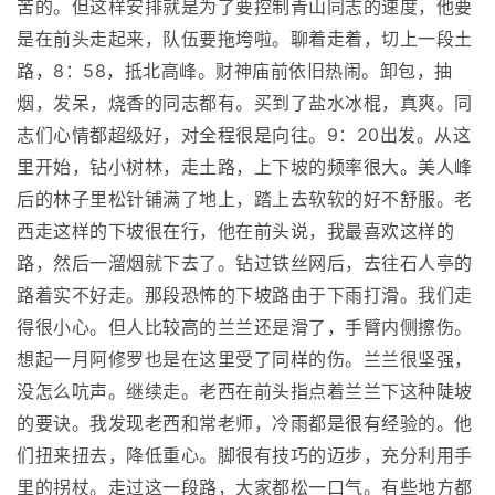
苦的。但这样安排就是为了要控制青山同志的速度，他要
是在前头走起来，队伍要拖垮啦。聊着走着，切上一段土
路，8：58，抵北高峰。财神庙前依旧热闹。卸包，抽
烟，发呆，烧香的同志都有。买到了盐水冰棍，真爽。同
志们心情都超级好，对全程很是向往。9：20出发。从这
里开始，钻小树林，走土路，上下坡的频率很大。美人峰
后的林子里松针铺满了地上，踏上去软软的好不舒服。老
西走这样的下坡很在行，他在前头说，我最喜欢这样的
路，然后一溜烟就下去了。钻过铁丝网后，去往石人亭的
路着实不好走。那段恐怖的下坡路由于下雨打滑。我们走
得很小心。但人比较高的兰兰还是滑了，手臂内侧擦伤。
想起一月阿修罗也是在这里受了同样的伤。兰兰很坚强，
没怎么吭声。继续走。老西在前头指点着兰兰下这种陡坡
的要诀。我发现老西和常老师，冷雨都是很有经验的。他
们扭来扭去，降低重心。脚很有技巧的迈步，充分利用手
里的拐杖。走过这一段路，大家都松一口气。有些地方都