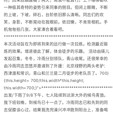
时。回来后腿酸痛了两天，简直不能直行。上下楼梯都以
一种极其奇特的姿势引来同事的侧目。但闭上眼睛，不断
的上坡，下坡，碎石，台阶依旧那么清晰。同志们的欢
笑，身影，不断晃动在我眼前。依旧懒，不肯背相机。手
机匆匆拍几张，大家凑合着看吧。
**************************************************
本次活动旨在为即将到来的远行做一次拉练。检测最近锻
炼的效果。增进彼此了解，体会徒步的乐趣。 活动由瑛儿
发起召集，冬冬，冷雨分别领队，青山收尾。还很荣幸的
由冷雨同志忽悠并邀请到了外援：北京绿野的两头老驴：
西津渡和常识。青山和兰兰是二月徒步的老队员了。700)
{this.height= 700/this.width*this.height;
this.width=700;}">*******************************
出发/下雨了9/8下午，七人陆续到达浙大外的候鸟青旅。
我下班较晚，到候鸟已十一点了。冷雨同志已和先到的同
志促膝谈心过，结果我洗完澡兴冲冲跑到阳台上，准备喝