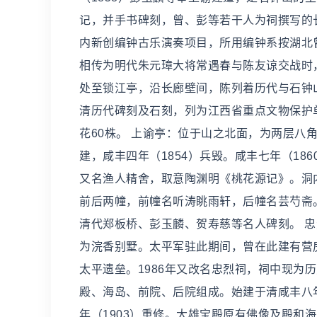
记，并手书碑刻，曾、彭等若干人为祠撰写的
内新创编钟古乐演奏项目，所用编钟系按湖北
相传为明代朱元璋大将常遇春与陈友谅交战时
处至锁江亭，沿长廊壁间，陈列着历代与石钟
清历代碑刻及石刻，列为江西省重点文物保护
花60株。 上谕亭：位于山之北面，为两层八
建，咸丰四年（1854）兵毁。咸丰七年（18
又名渔人精舍，取意陶渊明《桃花源记》。洞内
前后两幢，前幢名听涛眺雨轩，后幢名芸芍斋
清代郑板桥、彭玉麟、贺寿慈等名人碑刻。 
为浣香别墅。太平军驻此期间，曾在此建有营房
太平遗垒。1986年又改名忠烈祠，祠中现为
殿、海岛、前院、后院组成。始建于清咸丰八年
年（1903）重修。大雄宝殿原有佛像及殿和