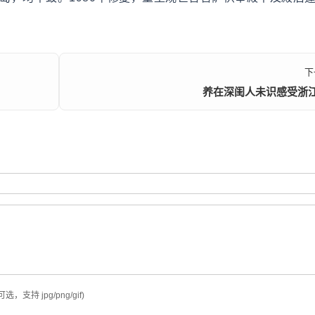
下
养在深闺人未识感受浙
可选，支持 jpg/png/gif)