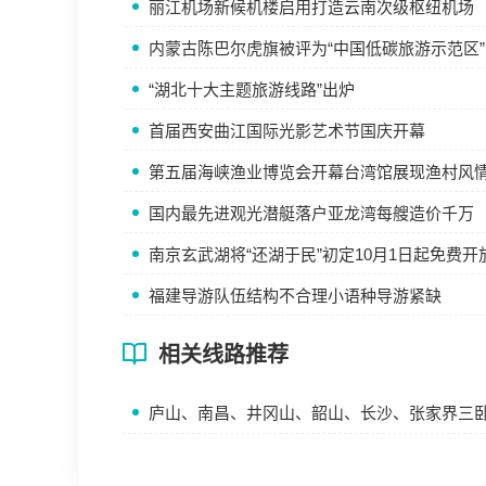
丽江机场新候机楼启用打造云南次级枢纽机场
内蒙古陈巴尔虎旗被评为“中国低碳旅游示范区”
“湖北十大主题旅游线路”出炉
首届西安曲江国际光影艺术节国庆开幕
第五届海峡渔业博览会开幕台湾馆展现渔村风
国内最先进观光潜艇落户亚龙湾每艘造价千万
南京玄武湖将“还湖于民”初定10月1日起免费开
福建导游队伍结构不合理小语种导游紧缺
相关线路推荐
庐山、南昌、井冈山、韶山、长沙、张家界三卧