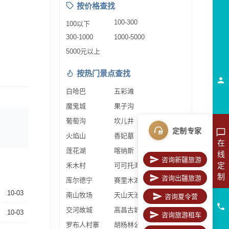
按价格查找
100-300
100以下
300-1000
1000-5000
5000元以上
按热门景点查找
白哈巴
五彩滩
魔鬼城
果子沟
葡萄沟
坎儿井
定制专家
火焰山
香妃墓
在
莲花湖
喀纳斯
线
咨询新疆旅游
定
禾木村
可可托海
制
咨询出疆旅游
库尔德宁
赛里木湖
10-03
南山牧场
天山天池
咨询夏令营
交河故城
高昌古城
10-03
咨询旅游租车
罗布人村寨
胡杨林公园