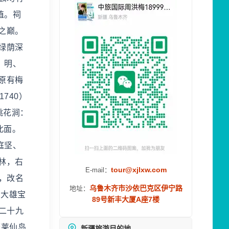
植。祠
之巅。
绿荫深
、明、
原有梅
740）
桃花涧：
北面。
庭坚、
林，右
tour@xjlxw.com
E-mail：
，改名
乌鲁木齐市沙依巴克区伊宁路
地址：
、大雄宝
89号新丰大厦A座7楼
二十九
蓬莱仙岛
新疆旅游目的地