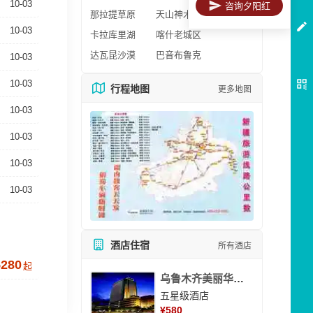
10-03
咨询夕阳红
那拉提草原
天山神木园
10-03
卡拉库里湖
喀什老城区
达瓦昆沙漠
巴音布鲁克
10-03
10-03
行程地图
更多地图
10-03
10-03
10-03
10-03
酒店住宿
所有酒店
5280
起
乌鲁木齐美丽华大酒
五星级酒店
¥
580