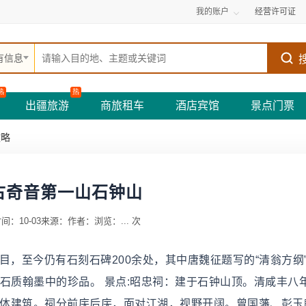
我的账户
经营许可证
有信息
热
热
出疆旅游
商旅租车
酒店宾馆
景点门票
攻略
古奇音第一山石钟山
间：10-03
来源：
作者：
浏览：
...
次
目，至今仍有石刻石碑200余处，其中唐魏征题写的“清翁方纲
系石质翰墨中的珍品。 景点:昭忠祠：建于石钟山顶。清咸丰八
主体建筑。祠分前庑后庑，面对江湖，视野开阔。曾国藩、彭玉