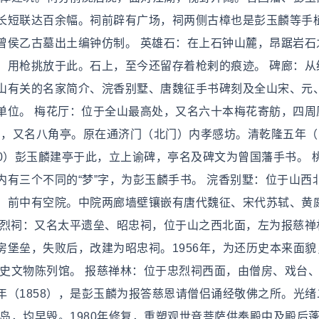
长短联达百余幅。祠前辟有广场，祠两侧古樟也是彭玉麟等手
曾侯乙古墓出土编钟仿制。 英雄石：在上石钟山麓，昂踞岩石
，用枪挑放于此。石上，至今还留存着枪剌的痕迹。 碑廊：从
山有关的名家简介、浣香别墅、唐魏征手书碑刻及全山宋、元
单位。 梅花厅：位于全山最高处，又名六十本梅花寄舫，四周
角，又名八角亭。原在通济门（北门）内孝感坊。清乾隆五年（1
60）彭玉麟建亭于此，立上谕碑，亭名及碑文为曾国藩手书。 
有三个不同的“梦”字，为彭玉麟手书。 浣香别墅：位于山西
。前中有空院。中院两廊墙壁镶嵌有唐代魏征、宋代苏轼、黄
忠烈祠：又名太平遗垒、昭忠祠，位于山之西北面，左为报慈禅
堡垒，失败后，改建为昭忠祠。1956年，为还历史本来面貌
历史文物陈列馆。 报慈禅林：位于忠烈祠西面，由僧房、戏台
（1858），是彭玉麟为报答慈恩请僧侣诵经敬佛之所。光绪
海岛，均早毁。1980年修复，重塑观世音菩萨供奉殿中及殿后