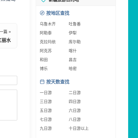
按地区查找
乌鲁木齐
吐鲁番
一篇 »
阿勒泰
伊犁
江丽水
克拉玛依
库尔勒
阿克苏
喀什
和田
昌吉
博乐
哈密
按天数查找
一日游
二日游
三日游
四日游
五日游
六日游
七日游
八日游
九日游
十日游以上