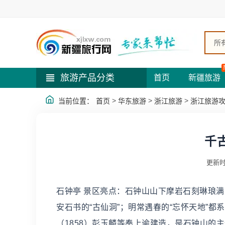
所
旅游产品分类
首页
新疆旅游
>
>
>
当前位置：
首页
华东旅游
浙江旅游
浙江旅游
千
更新时
石钟亭 景区亮点：石钟山山下摩岩石刻琳琅满
安石书的“古仙洞”；明常遇春的“忘怀天地”都
（1858）彭玉麟等奉上谕建造，是石钟山的