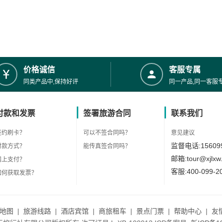
价格诚信
客服专属
同类产品中,保持好评
同一产品,同一客服
付款和发票
签署旅游合同
联系我们
签约刷卡？
可以不签合同吗？
意见建议
监督电话:156099
付款方式？
能传真签合同吗？
邮箱:tour@xjlxw
网上支付？
客服:400-099-2
如何获取发票？
地图
|
旅游线路
|
酒店宾馆
|
商旅租车
|
景点门票
|
帮助中心
|
友