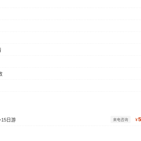
情
放
15日游
¥
来电咨询