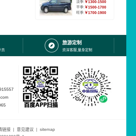
淡季:
￥1300-1500
平季:
￥1500-1700
旺季:
￥1700-1900
旅游定制
专员
资深客服,量身定制
15557
.com
065
情链接
|
意见建议
|
sitemap