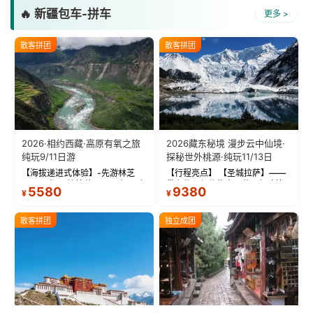
🔥 新疆包车-拼车
更多 >
散客拼团
散客拼团
2026·相约西藏·高原有氧之旅
2026藏东秘境 漫步云中仙境·
纯玩9/11日游
探秘世外桃源·纯玩11/13日
【海拔递进式体验】-先游林芝
【行程亮点】 【圣城拉萨】——
(2900米)再访拉萨(3650米)，亲
带上信心与信仰去西藏，行吟拉
5580
9380
¥
¥
测 99%游客零高反 。 【贴心保
萨，感受这座城与生俱来的与众
障】-全程配备便携式制氧机，高
不同！ 【布达拉宫】——集宫殿
反根本不是事儿 ！ 【无人机航
城堡寺院于一体的宏伟建筑，是
散客拼团
独立成团
拍】-雪山/圣湖/...
西藏最完整的古代...