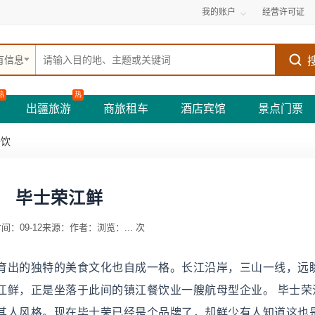
我的账户
经营许可证
有信息
热
热
出疆旅游
商旅租车
酒店宾馆
景点门票
餐饮
毕士荣江鲜
间：09-12
来源：
作者：
浏览：
...
次
育出的独特的美食文化也自成一格。长江沿岸，三山一线，远
江鲜，正是坐落于此间的镇江餐饮业一艘航母型企业。 毕士荣
其人风格。现在毕士荣已经是个品牌了，却鲜少有人知道这也