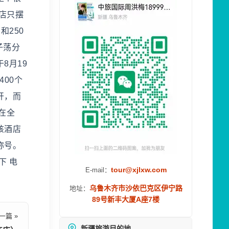
店只摆
和250
子荡分
8月19
00个
开，而
在全
该酒店
称号。
下 电
tour@xjlxw.com
E-mail：
乌鲁木齐市沙依巴克区伊宁路
地址：
89号新丰大厦A座7楼
一篇 »
新疆旅游目的地