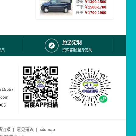
淡季:
￥1300-1500
平季:
￥1500-1700
旺季:
￥1700-1900
旅游定制
专员
资深客服,量身定制
15557
.com
065
情链接
|
意见建议
|
sitemap