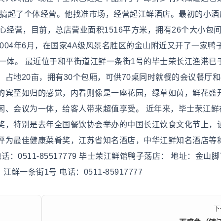
作搞起了个体经营。他找准市场，经营起江鲜酒店。最初的小酒
经营，目前，总店营业面积1516平方米，拥有26个大小包间
004年6月，在国家4A级风景名胜区的金山附近又开了一家鸭
一体。 最近位于和平街道江鲜一条街1号的毕士荣长江渔港已于
占地20亩，拥有30个包厢，可供70桌同时就餐的会议餐厅和4
的宾至如归的感觉，内看则像是一座花园，绿草如茵，鲜花盛
闲、会议为一体，给客人带来超值享受。 近年来，毕士荣江鲜
奖，特别是去年全国餐饮协会举办的中国长江饮食文化节上，
评为最佳健康菜肴奖，江苏省知名酒店，中华江鲜知名酒店等
0511-85517779 毕士荣江鲜馆鸭子荡店： 地址：金山脚
：江鲜一条街1号 电话：0511-85917777
下