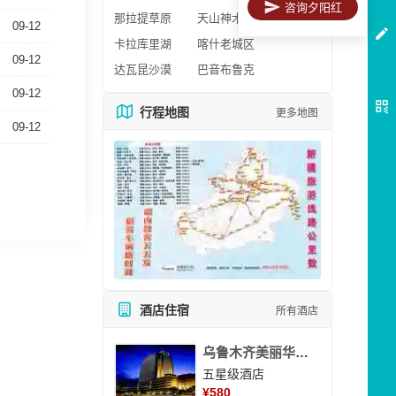
咨询夕阳红
那拉提草原
天山神木园
09-12
卡拉库里湖
喀什老城区
09-12
达瓦昆沙漠
巴音布鲁克
09-12
行程地图
更多地图
09-12
酒店住宿
所有酒店
乌鲁木齐美丽华大酒
五星级酒店
¥
580