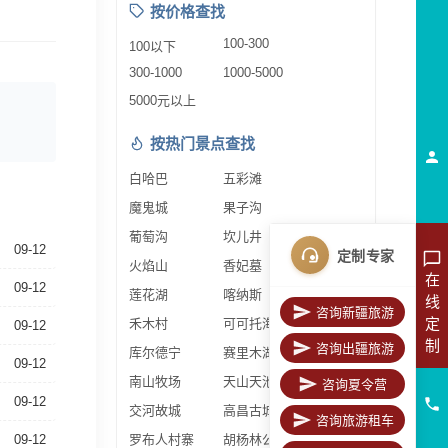
按价格查找
100-300
100以下
300-1000
1000-5000
5000元以上
按热门景点查找
白哈巴
五彩滩
魔鬼城
果子沟
葡萄沟
坎儿井
09-12
定制专家
火焰山
香妃墓
在
09-12
莲花湖
喀纳斯
线
咨询新疆旅游
定
禾木村
可可托海
09-12
制
咨询出疆旅游
库尔德宁
赛里木湖
09-12
南山牧场
天山天池
咨询夏令营
09-12
交河故城
高昌古城
咨询旅游租车
09-12
罗布人村寨
胡杨林公园