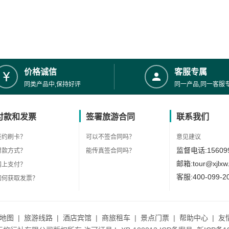
价格诚信
客服专属
同类产品中,保持好评
同一产品,同一客服
付款和发票
签署旅游合同
联系我们
签约刷卡？
可以不签合同吗？
意见建议
监督电话:156099
付款方式？
能传真签合同吗？
邮箱:tour@xjlxw
网上支付？
客服:400-099-2
如何获取发票？
地图
|
旅游线路
|
酒店宾馆
|
商旅租车
|
景点门票
|
帮助中心
|
友