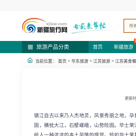
所
旅游产品分类
首页
新疆旅游
>
>
>
当前位置：
首页
华东旅游
江苏旅游
江苏美食
更新时
镇江自古以来乃人杰地灵，风景秀丽之地，孕
固，横枕大江，石壁嵯峨，山势险固。毕士荣
给人一种浓浓的本土风情的感觉。恰如毕士荣