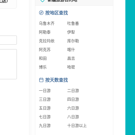
江店）
按地区查找
乌鲁木齐
吐鲁番
阿勒泰
伊犁
克拉玛依
库尔勒
阿克苏
喀什
和田
昌吉
博乐
哈密
按天数查找
一日游
二日游
三日游
四日游
五日游
六日游
七日游
八日游
九日游
十日游以上