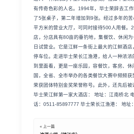
有传奇色彩的人名。1994年，毕士荣辞去工
了5张桌子，第二年增加到9张。经过多年的苦心
平方米的营业大厅，可同时接待500人用餐。2
店，分店具有80亩的垂钓地，集餐饮、休闲为
日试营业。它是江鲜一条街上最大的江鲜酒店，
停车位。走进毕士荣长江渔港，给人一种浓浓
到里面看，更是一座乐园，容餐饮，客房、休
国，全省、全市举办的各类餐饮大赛中频频获
荣获团体特别金奖荣誉称号。此外，还先后被
毕士荣江鲜第一家大酒店： 地址：江南桥北 电话：
话：0511-85897777 毕士荣长江渔港： 地址
« 上一篇