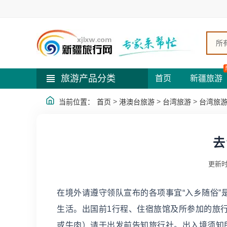
所
旅游产品分类
首页
新疆旅游
>
>
>
当前位置：
首页
港澳台旅游
台湾旅游
台湾旅
去
更新时
在境外请遵守领队宣布的各项事宜“入乡随俗
生活。出国前1行程、住宿旅馆及所参加的旅行
或牛肉）请于出发前告知旅行社。出入境须知