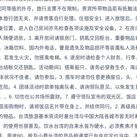
0元或同等值的外币，旅行支票不在限制。贵宾所带物品若有抵触
旅行团无关，并请贵客自行处理。住宿安全1. 进入旅馆后，
位置，进入自己房间亦先检查各项设施及安全设备。2. 在房
随便进房。3. 离开房间请锁房门，钥匙交回柜台，重要物品
道，冰箱饮料、国内外电话，要是遗失及物品损坏等皆属私人消
处，若发生火灾，勿搭乘电梯。6. 退房时请检查个人财务、行李
结帐交还钥匙。活动期间1. 搭乘船只，请务必穿救生衣，海
身体状况不佳者，请勿参加。3. 搭车时请勿任意更换座位，头、
险。4. 团体活动时欲单独离队者，请询领队意见，以免发生
。、6. 切勿在公共场所露财。7. 遵守领队宣布的观光区、饭
出逛街购物时，请将饭店名片带在身上，并结伴同行。2. 高级商
的物品。台湾旅游基本资讯时差台湾与中国大陆各城市皆无时
）的使用也很普及。饮水台湾的自来水皆为硬水，必须煮沸才
特，周波60。税及小费台湾的货品税通常已包含在定价当中，