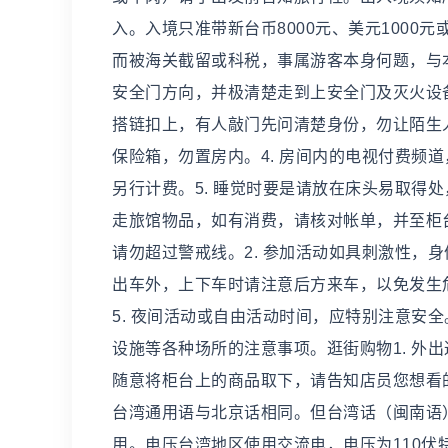
入。入境只准带新台币8000元、美元100
而被海关截留或科税，事属游客本身何题，与本
安全门方向，并极清楚走到上安全门及灭火设备
搭链扣上，有人敲门先问清楚身份，勿让陌生人
保险箱，勿置房内。4. 房间内的电视付费频
另行计费。5. 睡觉时要是请放在床头易取得
走旅馆物品，如有消费，请核对帐单，并至柜台
请勿超过警戒线。2. 参加活动如具刺激性，
出车外，上下车时请注意后方来车，以免发生危
5. 夜间活动或自由活动时间，应特别注意安全
设施等各种场所的注意事项。逛街购物1. 外
随意将柜台上的商品取下，请告知店员您想看
台湾通用语与北京话相同。但台湾话（闽南语
用。电压台湾地区使用交流电，电压为110伏