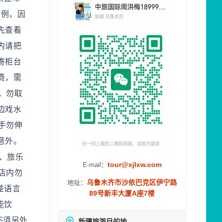
法例，因
先查看
内请把
寄柜台
费，需
，勿取
边戏水
手勿伸
意外。
店、旅乐
tour@xjlxw.com
E-mail：
店内勿
乌鲁木齐市沙依巴克区伊宁路
地址：
差语言
89号新丰大厦A座7楼
能饮
不须另外
新疆旅游目的地