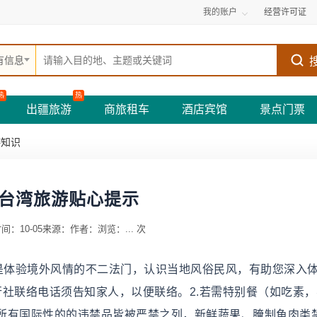
我的账户
经营许可证
有信息
热
热
出疆旅游
商旅租车
酒店宾馆
景点门票
游知识
台湾旅游贴心提示
间：10-05
来源：
作者：
浏览：
...
次
”是体验境外风情的不二法门，认识当地风俗民风，有助您深入
社联络电话须告知家人，以便联络。2.若需特别餐（如吃素，
所有国际性的的违禁品皆被严禁之列，新鲜蔬果、腌制鱼肉类