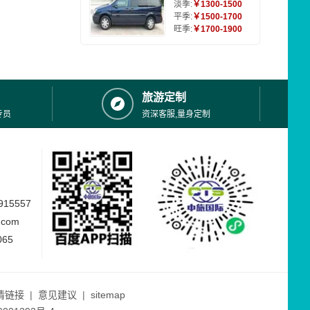
淡季:
￥1300-1500
平季:
￥1500-1700
旺季:
￥1700-1900
旅游定制
专员
资深客服,量身定制
15557
.com
065
情链接
|
意见建议
|
sitemap