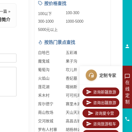
按价格查找
一篇 »
100-300
100以下
游简介
300-1000
1000-5000
5000元以上
按热门景点查找
白哈巴
五彩滩
魔鬼城
果子沟
葡萄沟
坎儿井
定制专家
火焰山
香妃墓
在
莲花湖
喀纳斯
线
咨询新疆旅游
定
禾木村
可可托海
制
咨询出疆旅游
库尔德宁
赛里木湖
南山牧场
天山天池
咨询夏令营
交河故城
高昌古城
咨询旅游租车
罗布人村寨
胡杨林公园