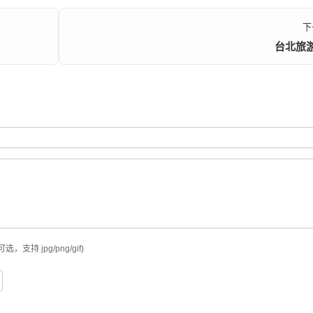
下
台北旅
可选，支持 jpg/png/gif)