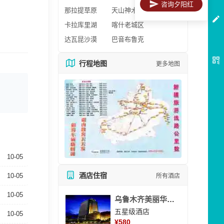
咨询夕阳红
那拉提草原
天山神木园
卡拉库里湖
喀什老城区
达瓦昆沙漠
巴音布鲁克
行程地图
更多地图
10-05
酒店住宿
10-05
所有酒店
10-05
乌鲁木齐美丽华大酒
五星级酒店
10-05
¥
580