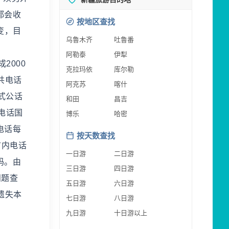
都会收
按地区查找
变，目
乌鲁木齐
吐鲁番
阿勒泰
伊犁
成2000
克拉玛依
库尔勒
公共电话
阿克苏
喀什
式公话
和田
昌吉
电话国
博乐
哈密
电话每
按天数查找
市内电话
一日游
二日游
码。由
三日游
四日游
问题查
五日游
六日游
遗失本
七日游
八日游
九日游
十日游以上