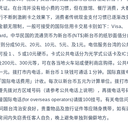
凭证。在台湾并没有给小费的习惯，但在旅馆、餐厅消费，大
银行不断刺激刷卡之效果下，消费者传统现金支付习惯已逐渐改
额无限制，一般可接受的国际信用卡交易卡别如下：Visa、
press Card。中华民国的流通货币为新台币(NT$)新台币的纸钞面值分
。硬币则分成50元、20元、10元、5元、及1元。电信服务台湾的
投１、５或10元硬币。卡式公共电话分为光学式公话卡及IC
及200元、300元等，可在各当地火车站或便利商店购得。公共
一元。拨打市内电话，新台币１块钱可通话１分钟。国际直拨
的「国际电话费用」计收。每次以新台币五元为计算单位。拨打
要先拨对方区域号码（请参考公共电话上说明），再拨电话号
for overseas operators)请拨100挂号。有关电信
。安全问题台湾治安良好，贵重物品及旅行证件等应随身携带，如有
房间内失窃责任客人自负，晚上避免单独到偏僻地方。