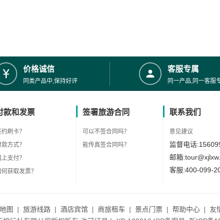
价格诚信
客服专属
同类产品中,保持好评
同一产品,同一客服
付款和发票
签署旅游合同
联系我们
签约刷卡？
可以不签合同吗？
意见建议
监督电话:156099
付款方式？
能传真签合同吗？
邮箱:tour@xjlxw
网上支付？
客服:400-099-2
如何获取发票？
地图
|
旅游线路
|
酒店宾馆
|
商旅租车
|
景点门票
|
帮助中心
|
友