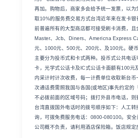
再加。购物后，商家多会给予统一发票，以为
取10%的服务费交易方式台湾近年来在发卡
前普遍所有的大型商店都可接受刷卡消费，且金
Master、Jcb、Diners、Americna Ex
元、1000元、500元、200元、及100元
主要分为投币式和卡式两种。投币式公共电话可
卡，光学式公话卡及IC式公话卡面额有100元
内采计时计次收费，每一计费单位收取新台币
次通话费需照我国与各国(或地区)事先约定
不必拨前面的区域号码；拨打外县市电话，则
台湾直拨国外电话时的拨号顺序如下：人工转接国际电话(
询，可拨免费服务电话：0800-080100
公司概不负责，请利用酒店保险箱。饭店规定