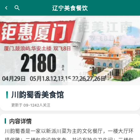
辽宁美食餐饮
川韵蜀香美食馆
更新于 09-12
42人关注
内容详情
川韵蜀香是一家以新派川菜为主的文化餐厅，一楼大厅环