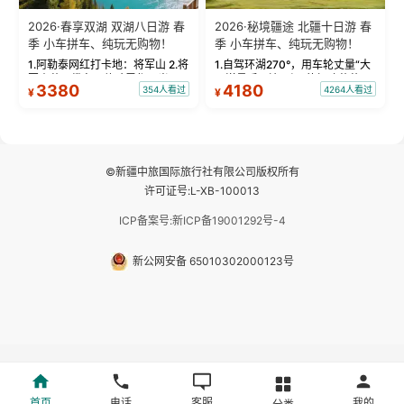
2026·春享双湖 双湖八日游 春
2026·秘境疆途 北疆十日游 春
季 小车拼车、纯玩无购物！
季 小车拼车、纯玩无购物！
1.阿勒泰网红打卡地：将军山 2.将
1.自驾环湖270°，用车轮丈量“大
军山落日缆车，体验雪都风光 3.
西洋最后一滴眼泪”的极致蔚蓝，
3380
4180
354人看过
4264人看过
¥
¥
将军山，夕阳派对，蹦迪party 4.
让雪山、花海与深邃湖水在转弯
自驾赛里木湖360°环湖 5.二进赛
间连成自由的画卷。 2.特别赠送
湖随心游，邂逅湖畔日出浪漫...
那拉提景区3公里内，落地窗三钻
民宿 3.那...
©新疆中旅国际旅行社有限公司版权所有
许可证号:L-XB-100013
ICP备案号:新ICP备19001292号-4
新公网安备 65010302000123号
首页
电话
客服
我的