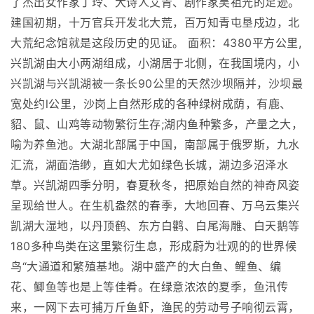
了杰出女作家丁玲、大诗人艾青、剧作家吴祖光的足迹。
建国初期，十万官兵开发北大荒，百万知青屯垦戍边，北
大荒纪念馆就是这段历史的见证。 面积：4380平方公里,
兴凯湖由大小两湖组成，小湖居于北侧，在我国境内，小
兴凯湖与兴凯湖被一条长90公里的天然沙坝隔并，沙坝最
宽处约l公里，沙岗上自然形成的各种绿树成荫，有鹿、
貂、鼠、山鸡等动物繁衍生存;湖内鱼种繁多，产量之大，
喻为养鱼池。大湖北部属于中国，南部属于俄罗斯，九水
汇流，湖面浩缈，直如大尤如绿色长城，湖边多沼泽水
草。兴凯湖四季分明，春夏秋冬，把原始自然的神奇风姿
呈现给世人。在生机盎然的春季，大地回春、万乌云集兴
凯湖大湿地，以丹顶鹤、东方白鹳、白尾海雕、白天鹅等
180多种鸟类在这里繁衍生息，形成蔚为壮观的的世界候
鸟“大通道和繁殖基地。湖中盛产的大白鱼、鲤鱼、编
花、鲫鱼等也是上等佳肴。在绿意浓浓的夏季，鱼汛传
来，一网下去可捕万斤鱼虾，渔民的劳动号子响彻云霄，