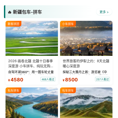
🔥 新疆包车-拼车
更多 >
散客拼团
小车拼车
2026·画卷北疆 北疆十日春季
世界旅客的伊犁之约：8天北疆
深度游 小车拼车、纯玩无购
暖心深度游
物！
自驾环湖360°：用一圈车轮丈量
探秘三大雅丹之首：游览被《中
“大西洋最后一滴眼泪”的极致蔚
国国家地理》评选为“中国最美的
4580
8500
468人看过
257人看过
¥
¥
蓝。 赛湖旅拍：甄选多款风格服
三大雅丹”第一名的克拉玛依魔鬼
饰，9张精修美照，定格赛里木湖
城。 中国第一村：探访仅存的图
绝美瞬间。 赛湖坦克300跟车视
瓦人最大村落——禾木村，欣赏
包车拼车
包车拼车
频：专业摄影师...
晨雾与小木...