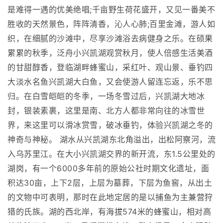
是难得一遇的优美绝唱;千亩野生荷花盛开，又见一番美不
胜收的天然景色，阵阵清香，沁人心肺;百里金滩，游人如
织，在细腻的沙滩中，尽享沙滩浴去病健身之乐。在硕果
累累的秋季，泛舟小兴凯湖观赏秋月，使人倍感生活美酒
的甘甜醇香，登临湖畔蜂蜜山，采红叶、观山景、垂钓四
大淡水名鱼兴凯湖大白鱼，又会使游人留连忘返，乐不思
归。在白雪皑皑的冬季，一场冬雪过后，兴凯湖大地冰
封，银装素裹，这里是南、北方人都非常向往的冰雪世
界，来这里可以滑冰赏雪，破冰垂钓，体验兴凯湖之冬的
神奇与神秘。 湖水从兴凯湖东北角溢出，出松阿察河，流
入乌苏里江。在大小兴凯湖交界的新开流，东1.5公里处的
湖岗，有一个6000多年前的原始公社时期文化遗址，面
积达30亩，上下2层，上层为墓葬，下层为鱼窖，从出土
的文物中可表明，那时在此地定居的是以捕鱼为主兼营狩
猎的氏族。湖的西北岸，有海拔574米的蜂蜜山，相对高