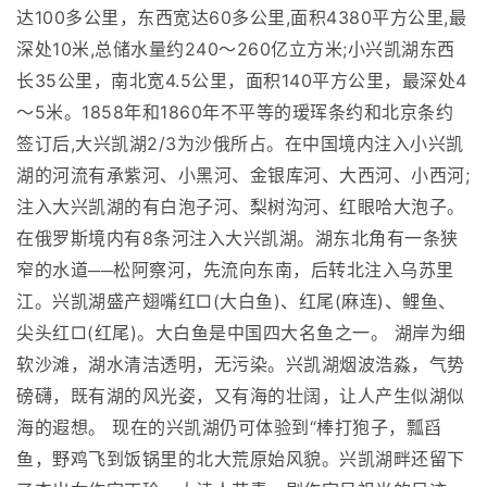
达100多公里，东西宽达60多公里,面积4380平方公里,最
深处10米,总储水量约240～260亿立方米;小兴凯湖东西
长35公里，南北宽4.5公里，面积140平方公里，最深处4
～5米。1858年和1860年不平等的瑷珲条约和北京条约
签订后,大兴凯湖2/3为沙俄所占。在中国境内注入小兴凯
湖的河流有承紫河、小黑河、金银库河、大西河、小西河;
注入大兴凯湖的有白泡子河、梨树沟河、红眼哈大泡子。
在俄罗斯境内有8条河注入大兴凯湖。湖东北角有一条狭
窄的水道──松阿察河，先流向东南，后转北注入乌苏里
江。兴凯湖盛产翅嘴红□(大白鱼)、红尾(麻连)、鲤鱼、
尖头红□(红尾)。大白鱼是中国四大名鱼之一。 湖岸为细
软沙滩，湖水清洁透明，无污染。兴凯湖烟波浩淼，气势
磅礴，既有湖的风光姿，又有海的壮阔，让人产生似湖似
海的遐想。 现在的兴凯湖仍可体验到“棒打狍子，瓢舀
鱼，野鸡飞到饭锅里的北大荒原始风貌。兴凯湖畔还留下