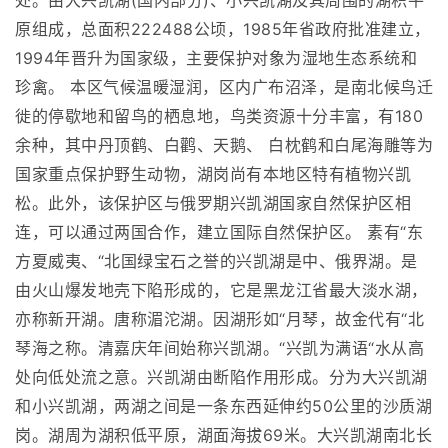
处。由大兴凯湖(国内部分)、小兴凯湖及其周围的湖积平
原组成，总面积222488公顷，1985年省政府批准建立，
1994年晋升为国家级，主要保护对象为湿地生态系统和
珍禽。 本区气候温暖湿润，区内广布沼泽，是南北候鸟迁
徙的停歇地和留鸟的栖息地，鸟类资源十分丰富，有180
余种，其中丹顶鹤、白鹳、天鹅、 白枕鹤和白尾海雕等为
国家重点保护野生动物，湖岗尚有本地区特有植物兴凯
松。此外，该保护区与俄罗期兴凯湖国家自然保护区相
连，可以通过两国合作，建立国际自然保护区。 素有“东
方夏威夷、“北国绿宝石之誉的兴凯湖是中、俄界湖。是
由火山爆发地壳下陷形成的，它是黑龙江省最大淡水湖，
亦称新开湖。唐称湄沱湖。因湖形如“月琴，故金代有“北
琴海之称。清嘉庆年间始称兴凯湖。“兴凯为满语“水从高
处向低处流之意。兴凯湖由断陷作用形成。分为大兴凯湖
和小兴凯湖，两湖之间是一条东西延伸约50公里的沙质湖
岗。湖周为湖积低平原，湖面海拔69米。大兴凯湖南北长