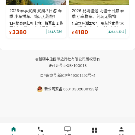
2026·春享双湖 双湖八日游 春
2026·秘境疆途 北疆十日游 春
季 小车拼车、纯玩无购物！
季 小车拼车、纯玩无购物！
1.阿勒泰网红打卡地：将军山 2.将
1.自驾环湖270°，用车轮丈量“大
军山落日缆车，体验雪都风光 3.
西洋最后一滴眼泪”的极致蔚蓝，
3380
4180
354人看过
4264人看过
¥
¥
将军山，夕阳派对，蹦迪party 4.
让雪山、花海与深邃湖水在转弯
自驾赛里木湖360°环湖 5.二进赛
间连成自由的画卷。 2.特别赠送
湖随心游，邂逅湖畔日出浪漫...
那拉提景区3公里内，落地窗三钻
民宿 3.那...
©新疆中旅国际旅行社有限公司版权所有
许可证号:L-XB-100013
ICP备案号:新ICP备19001292号-4
新公网安备 65010302000123号