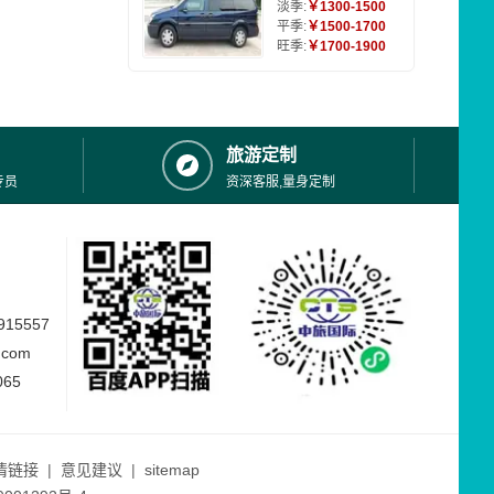
淡季:
￥1300-1500
平季:
￥1500-1700
旺季:
￥1700-1900
旅游定制
专员
资深客服,量身定制
15557
.com
065
情链接
|
意见建议
|
sitemap