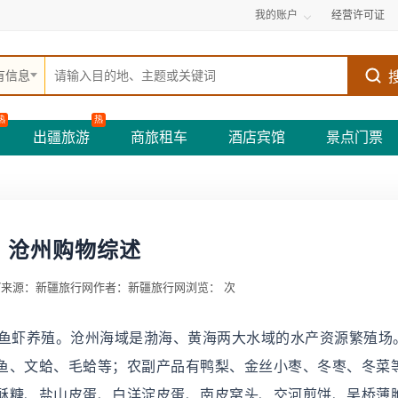
我的账户
经营许可证
有信息
热
热
出疆旅游
商旅租车
酒店宾馆
景点门票
沧州购物综述
7
来源：新疆旅行网
作者：新疆旅行网
浏览：
次
和鱼虾养殖。沧州海域是渤海、黄海两大水域的水产资源繁殖场
鱼、文蛤、毛蛤等；农副产品有鸭梨、金丝小枣、冬枣、冬菜
酥糖、盐山皮蛋、白洋淀皮蛋、南皮窝头、交河煎饼、吴桥薄