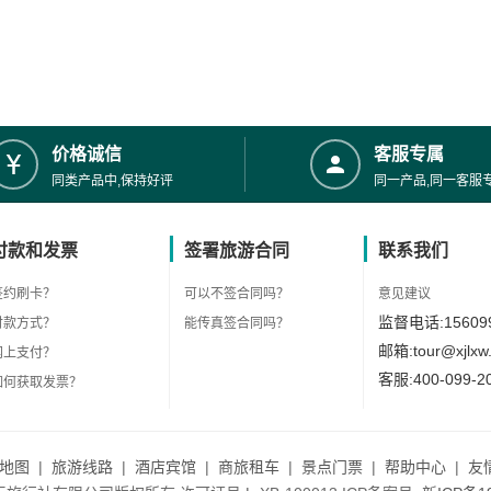
价格诚信
客服专属
同类产品中,保持好评
同一产品,同一客服
付款和发票
签署旅游合同
联系我们
签约刷卡？
可以不签合同吗？
意见建议
监督电话:156099
付款方式？
能传真签合同吗？
邮箱:tour@xjlxw
网上支付？
客服:400-099-2
如何获取发票？
地图
|
旅游线路
|
酒店宾馆
|
商旅租车
|
景点门票
|
帮助中心
|
友