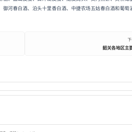
、御河春白酒、泊头十里香白酒、中捷农场五姑春白酒和葡萄
下
韶关各地区主