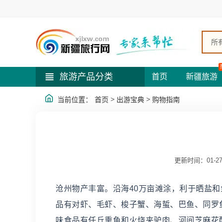
所
旅游产品分类
首页
新疆旅游
>
>
当前位置：
首页
出游宝典
购物指南
更新时间：01-2
沧州物产丰富。沿海40万亩滩涂，利于晒盐
品有对虾、毛虾、梭子蟹、海蜇、巴鱼、同罗
味食品有任丘熏鱼和火烧夹驴肉、河间芝麻花