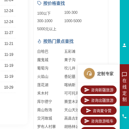
按价格查找
12-24
100-300
100以下
300-1000
1000-5000
12-24
5000元以上
11-27
按热门景点查找
11-21
白哈巴
五彩滩
11-19
魔鬼城
果子沟
11-19
葡萄沟
坎儿井
定制专家
11-19
火焰山
香妃墓
在
莲花湖
喀纳斯
线
10-29
咨询新疆旅游
定
禾木村
可可托海
制
咨询出疆旅游
库尔德宁
赛里木湖
南山牧场
天山天池
咨询夏令营
交河故城
高昌古城
咨询旅游租车
罗布人村寨
胡杨林公园