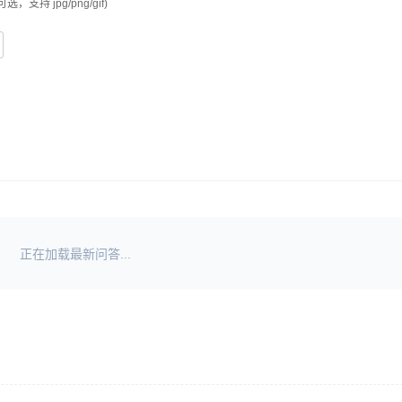
可选，支持 jpg/png/gif)
正在加载最新问答...