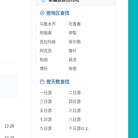
按地区查找
乌鲁木齐
吐鲁番
阿勒泰
伊犁
克拉玛依
库尔勒
阿克苏
喀什
和田
昌吉
博乐
哈密
按天数查找
一日游
二日游
三日游
四日游
五日游
六日游
七日游
八日游
12-28
九日游
十日游以上
12-24