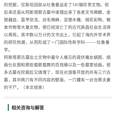
的挖掘，仅斯坦因就从吐鲁番运走了141箱珍贵文物。但
后来还是从阿斯塔那古墓中清理出来了各类文书典籍、金
银器皿、盔甲剑戈、丝毛棉麻、泥塑木雕、绢花彩陶、粮
食作物等大量文物，使已经消亡了的古代高昌社会生活得
以再现。其中数以万计的文书出土，引起了海内外学术界
的研究热潮，从而形成了一门国际性新学科------吐鲁番
学。
阿斯塔那古墓出土文物中最令人难忘的是伏羲女娲图、绢
画仕女图和那些载歌载舞的百戏俑以及一些墓室绘画。很
多古墓在挖掘后又填埋了，现在对游客开放的共有三穴古
墓，其中两穴有不同内容的壁画，一穴藏有一对合葬夫妻
的干尸。（本文结束）
相关咨询与解答