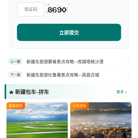
立即提交
新疆东部游鄯善景点攻略--库姆塔格沙漠
上一篇
新疆东部游吐鲁番景点攻略--高昌古城
下一篇
🔥 新疆包车-拼车
更多 >
散客拼团
小车拼车