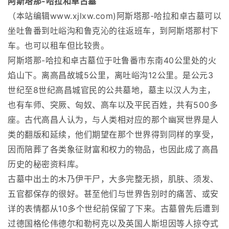
阿斯塔那-哈拉和卓古墓
（本站编辑
www.xjlxw.com
)阿斯塔那-哈拉和卓古墓可以
坐吐鲁番到吐峪沟和鲁克沁的往返班车，到阿斯塔那村下
车。也可以租车但比较贵。
阿斯塔那-哈拉和卓古墓位于吐鲁番市东南40公里处的火
焰山下。离高昌故城5公里，离吐峪沟12公里。是公元3
世纪至8世纪高昌城官民的公共墓地，墓主以汉人为主，
也有车师、突厥、匈奴、高车以及平民百姓，共有500多
座。古代高昌人认为，与人类相对应的那个幽冥世界是人
类的翻版和延续，他们期望在那个世界得到同样的享受，
因而陪葬了各类象征财富和权力的物品，也因此成了高昌
历史的秘密资料库。
古墓中出土的木乃伊干尸，大多完整无损，肌肤、须发、
五官都保存的很好。甚至他们与世界告别时的痛苦、或安
详的表情都从10多个世纪前保留了下来。古墓曾先后遭到
过德国格伦伟德尔和勒柯克以及英国人斯坦因等人掠夺式