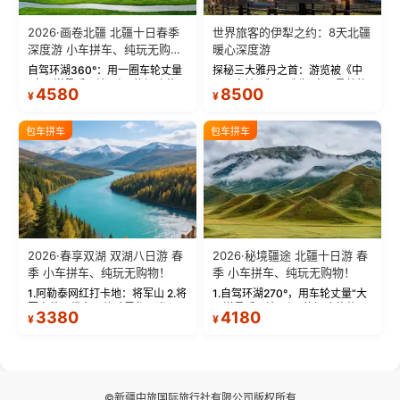
2026·画卷北疆 北疆十日春季
世界旅客的伊犁之约：8天北疆
深度游 小车拼车、纯玩无购
暖心深度游
物！
自驾环湖360°：用一圈车轮丈量
探秘三大雅丹之首：游览被《中
“大西洋最后一滴眼泪”的极致蔚
国国家地理》评选为“中国最美的
4580
8500
¥
¥
蓝。 赛湖旅拍：甄选多款风格服
三大雅丹”第一名的克拉玛依魔鬼
饰，9张精修美照，定格赛里木湖
城。 中国第一村：探访仅存的图
绝美瞬间。 赛湖坦克300跟车视
瓦人最大村落——禾木村，欣赏
包车拼车
包车拼车
频：专业摄影师...
晨雾与小木...
2026·春享双湖 双湖八日游 春
2026·秘境疆途 北疆十日游 春
季 小车拼车、纯玩无购物！
季 小车拼车、纯玩无购物！
1.阿勒泰网红打卡地：将军山 2.将
1.自驾环湖270°，用车轮丈量“大
军山落日缆车，体验雪都风光 3.
西洋最后一滴眼泪”的极致蔚蓝，
3380
4180
¥
¥
将军山，夕阳派对，蹦迪party 4.
让雪山、花海与深邃湖水在转弯
自驾赛里木湖360°环湖 5.二进赛
间连成自由的画卷。 2.特别赠送
湖随心游，邂逅湖畔日出浪漫...
那拉提景区3公里内，落地窗三钻
民宿 3.那...
©新疆中旅国际旅行社有限公司版权所有