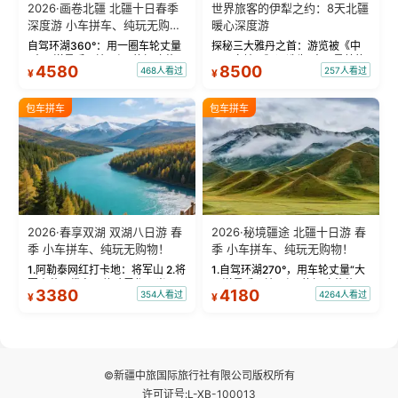
2026·画卷北疆 北疆十日春季
世界旅客的伊犁之约：8天北疆
深度游 小车拼车、纯玩无购
暖心深度游
物！
自驾环湖360°：用一圈车轮丈量
探秘三大雅丹之首：游览被《中
“大西洋最后一滴眼泪”的极致蔚
国国家地理》评选为“中国最美的
4580
8500
468人看过
257人看过
¥
¥
蓝。 赛湖旅拍：甄选多款风格服
三大雅丹”第一名的克拉玛依魔鬼
饰，9张精修美照，定格赛里木湖
城。 中国第一村：探访仅存的图
绝美瞬间。 赛湖坦克300跟车视
瓦人最大村落——禾木村，欣赏
包车拼车
包车拼车
频：专业摄影师...
晨雾与小木...
2026·春享双湖 双湖八日游 春
2026·秘境疆途 北疆十日游 春
季 小车拼车、纯玩无购物！
季 小车拼车、纯玩无购物！
1.阿勒泰网红打卡地：将军山 2.将
1.自驾环湖270°，用车轮丈量“大
军山落日缆车，体验雪都风光 3.
西洋最后一滴眼泪”的极致蔚蓝，
3380
4180
354人看过
4264人看过
¥
¥
将军山，夕阳派对，蹦迪party 4.
让雪山、花海与深邃湖水在转弯
自驾赛里木湖360°环湖 5.二进赛
间连成自由的画卷。 2.特别赠送
湖随心游，邂逅湖畔日出浪漫...
那拉提景区3公里内，落地窗三钻
民宿 3.那...
©新疆中旅国际旅行社有限公司版权所有
许可证号:L-XB-100013