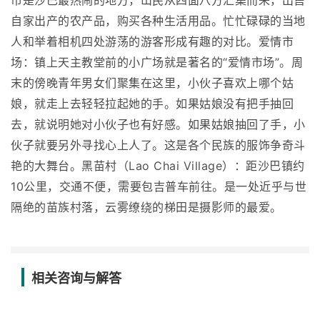
市是沙巴最热闹的地方，山民从四面八方汇集而来，出售
自家出产的农产品，购买各种生活用品。忙忙碌碌的当地
人和举着相机四处游荡的游客形成有趣的对比。爱情市
场：镇上天主教堂前的小广场就是著名的“爱情市场”。周
末的傍晚青年男女们聚集在这里，小伙子喜欢上哪个姑
娘，就走上去轻轻拉起她的手。如果姑娘没有把手抽回
去，就说明她对小伙子也有好感。如果姑娘抽回了手，小
伙子就要另外寻找心上人了。这是各个民族的服饰争奇斗
艳的大舞台。黑苗村（Lao Chai Village）：距沙巴镇约
10公里，交通不便，需要包吉普车前往。是一处近乎与世
隔绝的苗族村落，云雾缭绕的梯田是摄影师的最爱。
相关咨询与解答