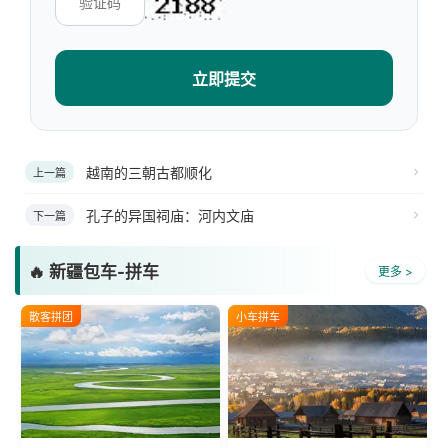
立即提交
越南的三朝古都顺化
上一篇
孔子的异国祠庙：河内文庙
下一篇
🔥 新疆包车-拼车
更多 >
散客拼团
小车拼车