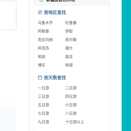
按地区查找
乌鲁木齐
吐鲁番
阿勒泰
伊犁
克拉玛依
库尔勒
阿克苏
喀什
和田
昌吉
博乐
哈密
按天数查找
一日游
二日游
三日游
四日游
五日游
六日游
七日游
八日游
九日游
十日游以上