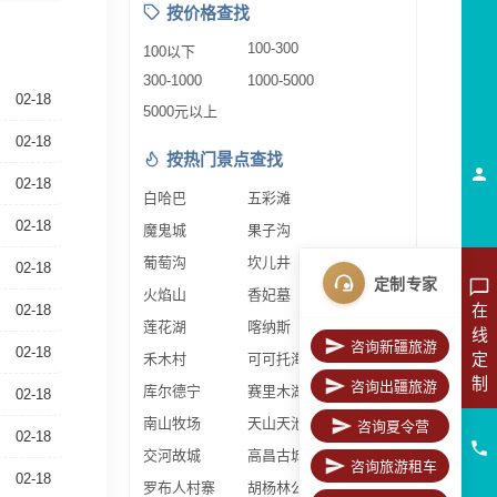
按价格查找
100-300
100以下
300-1000
1000-5000
02-18
5000元以上
02-18
按热门景点查找
02-18
白哈巴
五彩滩
02-18
魔鬼城
果子沟
葡萄沟
坎儿井
02-18
定制专家
火焰山
香妃墓
在
02-18
莲花湖
喀纳斯
线
咨询新疆旅游
02-18
定
禾木村
可可托海
制
咨询出疆旅游
库尔德宁
赛里木湖
02-18
南山牧场
天山天池
咨询夏令营
02-18
交河故城
高昌古城
咨询旅游租车
02-18
罗布人村寨
胡杨林公园