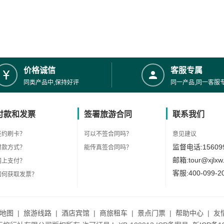
价格诚信
客服专属
同类产品中,保持好评
同一产品,同一客服
付款和发票
签署旅游合同
联系我们
签约刷卡？
可以不签合同吗？
意见建议
监督电话:156099
付款方式？
能传真签合同吗？
邮箱:tour@xjlxw
网上支付？
客服:400-099-2
如何获取发票？
地图
|
旅游线路
|
酒店宾馆
|
商旅租车
|
景点门票
|
帮助中心
|
友