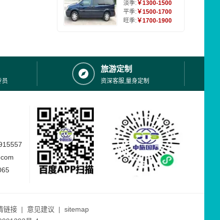
淡季:
￥1300-1500
平季:
￥1500-1700
旺季:
￥1700-1900
旅游定制
专员
资深客服,量身定制
15557
.com
065
情链接
|
意见建议
|
sitemap