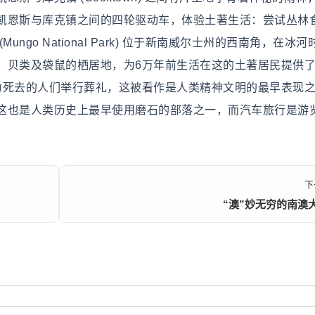
凯恩斯与库克镇之间的四轮驱动车，体验土著生活：尝试丛林
go National Park) 位于新南威尔士州的西南角，在冰河
、贝类及袋鼠的栖居地，为6万年前生活在这的土著居民提供
为死去的人们举行葬礼，这被看作是人类精神文明的最早表现
这也是人类历史上最早使用磨石的部落之一，而汽车旅行是游
下
“澳”妙无穷的南澳