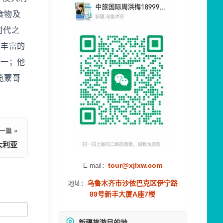
食物及
时代之
了丰富的
之一；他
览蒙哥
一篇 »
大利亚
tour@xjlxw.com
E-mail：
乌鲁木齐市沙依巴克区伊宁路
地址：
89号新丰大厦A座7楼
新疆旅游目的地