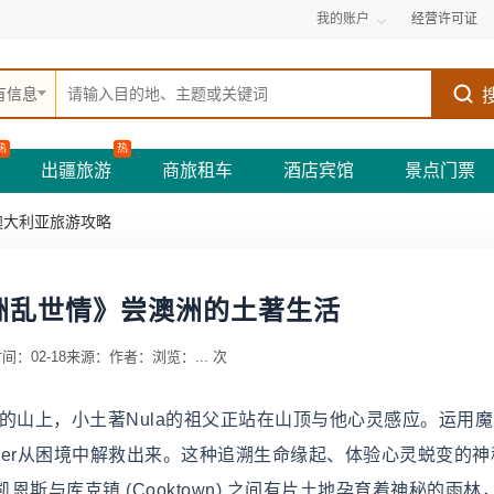
我的账户
经营许可证
有信息
热
热
出疆旅游
商旅租车
酒店宾馆
景点门票
澳大利亚旅游攻略
洲乱世情》尝澳洲的土著生活
间：02-18
来源：
作者：
浏览：
...
次
的山上，小土著Nula的祖父正站在山顶与他心灵感应。运用
Drover从困境中解救出来。这种追溯生命缘起、体验心灵蜕变的
斯与库克镇 (Cooktown) 之间有片土地孕育着神秘的雨林