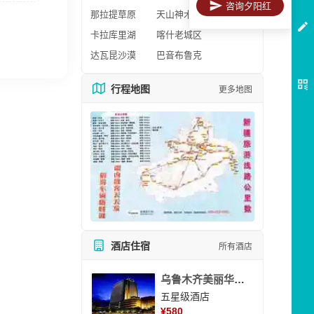
咨询夕阳红
那拉提草原
天山神木园
卡拉库里湖
喀什老城区
达瓦昆沙漠
巴音布鲁克
行程地图
更多地图
酒店住宿
所有酒店
乌鲁木齐美丽华大酒
五星级酒店
¥
580