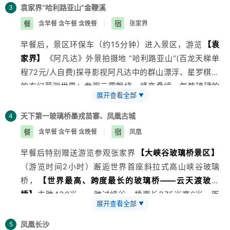
的伟大毛主席。后乘车赴张家界。入住树屋酒店休息。
袁家界
“哈利路亚山”金鞭溪
3
餐
宿
含早餐 含午餐 含晚餐
|
张家界
早餐后，景区环保车（约15分钟）进入景区，游览
【袁
家界】
《阿凡达》外景拍摄地 “哈利路亚山”(百龙天梯单
程72元/人自费)探寻影视阿凡达中的群山漂浮、星罗棋布
的玄幻莫测世界；参观云雾飘绕、峰峦叠嶂，气势磅礴的
展开查看全部
▼
迷魂台、天下第一桥等空中绝景。尔后，漫步神秘大峡谷
——
【金鞭溪】
（60分钟游览），漫步“美丽如画的峡
天下第一玻璃桥
墨戎苗寨、凤凰古城
4
谷”金鞭溪；金鞭溪以峰称奇，以谷显幽，三千座石峰拔
餐
宿
含早餐 含午餐 含晚餐
|
凤凰
地而起，金鞭岩、神鹰护鞭、西游记外景拍摄地、形态各
早餐后特别赠送游览参观张家界
【大峡谷玻璃桥景区】
异，享受最清新的鸟语花香，潺潺流水。晚餐后入住酒
（游览时间2小时）邂逅世界首座斜拉式高山峡谷玻璃
店。
桥，
【世界最高、跨度最长的玻璃桥——云天渡玻璃
特别赠送：三下锅（张家界的特色风味餐----土家三下
桥】
主跨430米，一跨过峡谷，桥面长375米宽6米，距
锅：“土司兵出征前以麻、辣、烫为主调口味，当作是一
展开查看全部
▼
谷底相对高度约300米！全透明玻璃铺设，拥有世界最长
种待客习俗传下来，并发展成一道独特的土家名菜，古称
玻璃人行桥，世界最高蹦极台，世界最陡蹓索等十项世界
“合菜”，又名“三下锅）舌尖上的湘西让您品尝最地道的
凤凰
长沙
5