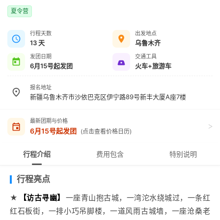
夏令营
行程天数
出发地点
13 天
乌鲁木齐
发团日期
交通工具
6月15号起发团
火车+旅游车
报名地址
新疆乌鲁木齐市沙依巴克区伊宁路89号新丰大厦A座7楼
最新团期与价格
>
6月15号起发团
(点击查看价格日历)
行程介绍
费用包含
特别说明
行程亮点
★
【访古寻幽】
一座青山抱古城，一湾沱水绕城过，一条红
红石板街，一排小巧吊脚楼，一道风雨古城墙，一座沧桑老