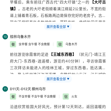
早餐后，乘车前往
广西
古代“四大圩镇”之一的
【大圩古
壮家特色竹筒饭（约60分钟）。竹筒饭，用糯米并配肉
石板小巷，灰白的青砖墙诉说着侗族的历史，侗族的文
镇】
，古老的大圩老街顺着漓江绵延2公里长，不宽的街
类为原料，放进新鲜的毛竹锯成的竹筒中，加适量的水，
化，让我们走进他们家里做客，真正了解侗族这个少数民
道上铺着青石板，石板路两边是保存完好的老房子。古镇
再用香蕉叶将竹筒口堵严，放在火堆中烤熟，饭就熟了餐
族的民族文化，感受村民古老、恬静、悠慢的生活。
现在还保留着许多竹编作坊、草鞋作坊、传统的节庆用品
时破开竹筒取出饭，这便是有名的竹筒香饭。晚上入住特
展开查看全部
▼
店、草医诊室、老理发店等一批古老的手工作坊。前往
色帐篷，在这个宁静、富氧的环境中度过一个怡人难忘的
【西山公园】
参观游览，参加为您的孩子准备的一系列
夜晚。
桂林
乌鲁木齐
10
有意义的活动。
餐
宿
含早餐 含午餐 不含晚餐
|
乌鲁木齐
前往游览徐霞客的足迹
【王城东西巷】
（状元门-靖江王
活动一：DIY鸟巢 给小鸟安个家。让孩子们接触大自
府大门-东西巷-逍遥楼，游览约40分钟），寻访徐霞客
然，感受自然环境的美，从而提升保护大自然，热爱环境
三次拜访未能进入的桂林王城，穿过东西巷，抵达漓江
的责任感，编鸟巢活动可以把鸟巢放到大树上，让鸟儿住
边，登上桂林漓江边逍遥楼，鸟瞰桂林山与江，江与城的
到你送给它的“房子”中，我们会赠送有西山特色的精美
展开查看全部
▼
完美结合，一览大好河山。接着前往参观
【木龙湖•东盟
“名牌”，让你可以给鸟儿写信。
园】
（约90分钟），木龙湖景区总体布局以中国传统造
活动二：拓树叶 画扇子 。大自然里听植物小故事，提高
D11天-D12天 柳州
乌市
11
园思想为指导，结合建筑范围内地形地址条件，以史料、
主动探索能力，感悟生命奇妙，见证四季变化。我们为小
餐
宿
不含早餐 不含午餐 不含晚餐
|
火车
《清明上河图》等宋画为基本素材，就形成了宋代建筑特
朋友们准备了画笔、颜料、扇子，让孩子在动手与动脑中
沿途欣赏祖国大好风光，预计第12天到达，返回温暖的
征。体验东盟十国的歌舞，领略美丽的东南亚风情演艺。
收获成长，用一片树叶、一阵微风、一落光斑来记录这美