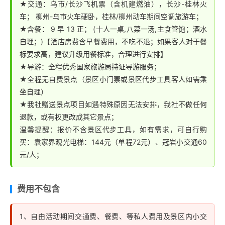
★交通：乌市/长沙飞机票（含机建燃油），长沙-桂林火
车； 柳州-乌市火车硬卧，桂林/柳州动车期间空调旅游车；
★含餐： 9 早 13 正； (十人一桌,八菜一汤,主食管饱；酒水
自理；)【酒店房费含早餐费用，不吃不退；如果客人对于餐
标要求高，建议升级用餐标准，合理进行安排】
★导游：全程优秀国家旅游局持证导游服务；
★全程无自费景点（景区小门票或景区代步工具客人如需乘
坐自理）
★我社赠送景点项目如遇特殊原因无法安排，我社不做任何
退款，或有权更改成其它景点；
温馨提醒：报价不含景区代步工具，如有需求，可自行购
买：袁家界观光电梯：144元（单程72元）、冠岩小交通60
元/人；
费用不包含
1、自由活动期间交通费、餐费、等私人费用及景区内小交