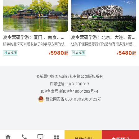
夏令营研学游：厦门 、南京、苏州、杭州、上海单飞14日
夏令营研学游：北京、大连、青岛、济南单飞11日
研学的意义可以增长孩子对学习方面的认知和探索能力，激发孩子的学习欲望和求知欲。感受美景，享受美食，地域风情带给我们不一样的感受，领会大自然的鬼斧神工，增加见识。了解不同地区文化，感受多文化，多习俗的熏陶，培养文化素质高的学生。
让孩子懂得感恩我们的活动有很多是以感恩为主题的，比如风雨人生路”、信任感恩晚会”等，在老师一步一步的引导下，孩子内心都会有很大的触动，老师也会教会他们换位思考，体会父母亲的不易，慢慢地学会了感恩的心态，珍惜现在的生活，以往很多孩子参加完活动回到家后，家长都反映孩子懂事了很多，每天回家后都会为我主动倒水等等。
5980
5480
独立成团
独立成团
¥
起
¥
起
©新疆中旅国际旅行社有限公司版权所有
许可证号:L-XB-100013
ICP备案号:新ICP备19001292号-4
新公网安备 65010302000123号