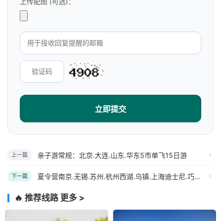
上传配图 (可选)：
立即提交
亲子游常规：北京.大连.山东.华东5市单飞15日游
上一篇
夏令营南京.无锡.苏州.杭州西湖.乌镇.上海迪士尼.巧克力工厂嗨翻迪士尼高端2飞7日
下一篇
🔥 推荐线路
更多 >