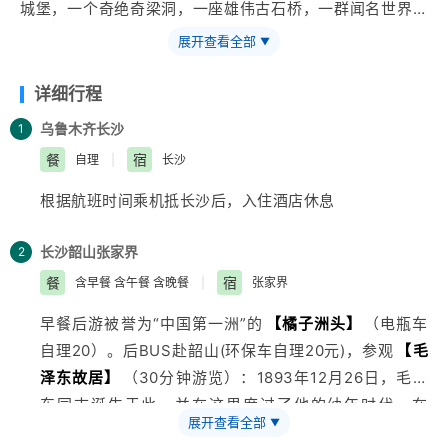
城堡，一个奇绝奇梁洞，一座雄伟古石桥，一群闻名世界的
人......一切，都美到极致，走进中国最美小镇——凤凰古
展开查看全部
▼
城；
详细行程
乌鲁木齐
长沙
1
餐
宿
自理
|
长沙
根据航班时间乘机抵长沙后，入住酒店休息
长沙
韶山
张家界
2
餐
宿
含早餐 含午餐 含晚餐
|
张家界
早餐后游被誉为“中国第一洲”的
【橘子洲头】
（电瓶车
自理20）。后BUS赴韶山(环保车自理20元)，参观
【毛
泽东故居】
（30分钟游览）：1893年12月26日，毛泽
东同志诞生于此，并在这里度过了他的幼年时代。在
展开查看全部
▼
【铜像广场】
（30分钟游览），毛主席铜像前缅怀我们