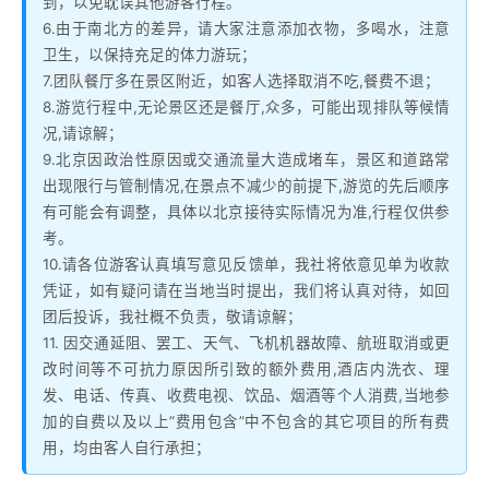
到，以免耽误其他游客行程。
6.由于南北方的差异，请大家注意添加衣物，多喝水，注意
卫生，以保持充足的体力游玩；
7.团队餐厅多在景区附近，如客人选择取消不吃,餐费不退；
8.游览行程中,无论景区还是餐厅,众多，可能出现排队等候情
况,请谅解；
9.北京因政治性原因或交通流量大造成堵车，景区和道路常
出现限行与管制情况,在景点不减少的前提下,游览的先后顺序
有可能会有调整，具体以北京接待实际情况为准,行程仅供参
考。
10.请各位游客认真填写意见反馈单，我社将依意见单为收款
凭证，如有疑问请在当地当时提出，我们将认真对待，如回
团后投诉，我社概不负责，敬请谅解；
11. 因交通延阻、罢工、天气、飞机机器故障、航班取消或更
改时间等不可抗力原因所引致的额外费用,酒店内洗衣、理
发、电话、传真、收费电视、饮品、烟酒等个人消费,当地参
加的自费以及以上”费用包含”中不包含的其它项目的所有费
用，均由客人自行承担；