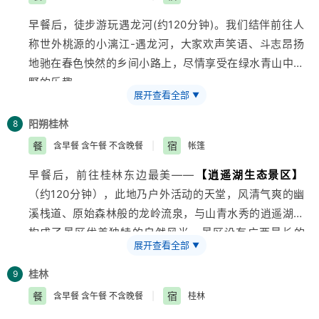
花；在作坊老师傅的指导下，亲手学做一回腐竹（约30
理！
早餐后，徒步游玩遇龙河(约120分钟)。我们结伴前往人
分钟），把富足（“腐竹”谐音）带回家。赠送
【尚水美食
2
称世外桃源的小漓江-遇龙河，大家欢声笑语、斗志昂扬
街】
，团友们可品尝各种美食，体验舌尖上的桂林.
特别备注：暑期火车票非常紧张，因此我社会根据火车票
地驰在春色怏然的乡间小路上，尽情享受在绿水青山中越
情况调整行程先后顺序，不减少景点。请多多理解！（如
野的乐趣。
火车时刻是当天，当晚不住宿，如车次是隔天，当晚住
展开查看全部
▼
乘船游览漓江
【兴坪渔村】
（含船票，游览时间约1.5小
宿！）
时）江两岸群峰连绵，帆星点点，相映成趣。兴坪，桂林
阳朔
桂林
8
山水之精华，朝板山、榕潭揽胜、雾绕青螺，这里有两个
餐
宿
含早餐 含午餐 不含晚餐
|
帐篷
总统游过的神秘、古朴村落——渔村，这里有被印制在
早餐后，前往桂林东边最美——
【逍遥湖生态景区】
1999年版贰拾元人民币背景图案上的兴坪大河背秀丽风
（约120分钟），此地乃户外活动的天堂，风清气爽的幽
景。自由漫步已具三百年历史、名登“世界
旅游
大典”的
溪栈道、原始森林般的龙岭流泉，与山青水秀的逍遥湖，
【西街】
，西街的街道用大块的石板铺成，也颇有历史
构成了景区优美独特的自然风光，景区设有
广西
最长的
韵味，暗青油亮，两旁是清代遗留的低矮砖瓦房，白粉墙
展开查看全部
▼
350米高空滑索，让孩子充分体验空中飞人的强烈刺激；
红窗，透着岭南建筑的古朴典雅。亦可在街上清吧喝上一
西瓯丛林36个探险小项目（丛林探险费用自理），更能
支啤酒，聆听西街灯红酒绿的故事┅┅参观
桂林
【侗家古
9
激发孩子们挑战自我、跨越丛林的冒险精神；参观唐代桂
寨】
观光村（约50分钟），不落锁的大门见证了侗家人
餐
宿
含早餐 含午餐 不含晚餐
|
桂林
林著名建筑“逍遥楼”；傍晚时分，安排孩子亲手制作一份
的信仰——萨崇拜：侗族家人不许偷；枯井，古香古色的