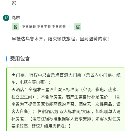
家
游览“东方威尼斯环城水系”桂林最大的中心公园
【榕、杉
好的亲子时光……
湖景区】
（观桂林地标建筑金银双塔）、榕杉湖是榕湖
流程：1、小朋友自己收集落叶 2、用落叶拼成图案并拓
乌市
12
和杉湖的统称，在阳桥处相连，两湖自古就一直互通互
印到扇子上
餐
宿
不含早餐 不含午餐 不含晚餐
|
连，如同姐妹，故得名。榕杉湖是两江四湖环城水系中最
活动三：遇见爸妈的童年。滚铁圈，抽陀螺等游戏互动重
能体现“城在景中，景在城中”的山水格局。后乘动车赴柳
现70后，80后爸妈童年的玩乐方式，让孩子体验爸妈的
早抵达
乌鲁木齐
，结束愉快旅程，回到温馨的家！
州，晚根据火车时间乘车返回乌市。
别样童年，增进彼此之间的感情。而且让孩子们发现：离
开电子产品，也有许多快乐。
费用包含
★门票：行程中只含景点首道大门票（景区内小门票、缆
车、电瓶车等自费）；
★酒店：全程准三星酒店双人标准间（空调、彩电、热水、
独立卫生间）；不含单房差，若产生需自行补足差价；（湖
南省为了提倡国家节能环保的号召，酒店无一次性用品，请
客人自备）； 住宿酒店为 双人标准间/大床 ，如出现单人请
补房差；【酒店住宿标准根据客人要求安排；如客人对住房
要求较高，建议升级用房标准；】