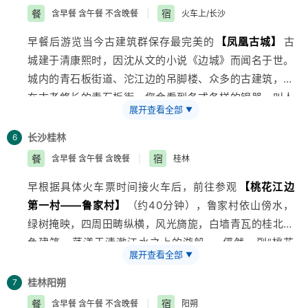
第一，被称为“世界桥梁建筑史上的奇迹”全程都是玻璃为
美食盛宴.
餐
宿
含早餐 含午餐 不含晚餐
|
火车上/长沙
底，张家界的美丽风景尽收眼底！乘寻宝电梯（需另行付
早餐后游览当今古建筑群保存最完美的
【凤凰古城】
古
费35元）和峡谷游船参观
【大峡谷景区】
，整个大峡谷
城建于清康熙时，因沈从文的小说《边城》而闻名于世。
和南方红旗渠的水流都来源于这里，峡谷中的两面石壁，
城内的青石板街道、沱江边的吊脚楼、众多的古建筑，走
溪泉众多，满峡飞流。大峡谷中的飞瀑神泉比比皆是，一
在古老悠长的青石板街，您会看到各式各样的银器，叫人
路游览下来，让人目不暇接，峡谷里植被繁茂，宛如来到
展开查看全部
▼
馋涎欲滴的小吃，叫不出名的土特产，让人惊叹的苗家老
世外桃源。张家界大峡谷峡谷间是一条清幽的小溪，张家
太剪纸，凤凰著名特产姜糖的制做过程，以及浓厚的苗族
界大峡谷玻璃桥作为世界第一高空玻璃桥也为世人展现张
长沙
桂林
6
风情，构成了独具一格的湘西韵味，那一弯沱江水，一叠
家界大峡谷的又一个奇迹。
餐
宿
含早餐 含午餐 含晚餐
|
桂林
翠微峰，一溜石板路，一排吊脚楼，一座风雨桥，一批文
。后赴张家界，特别赠送大湘西地区最大、最美丽、民俗
早根据具体火车票时间接火车后，前往参观
【桃花江边
化人，不知令多少人梦牵魂（游览约2小时）后乘车前往
风情最浓郁的古朴苗寨——
【墨戎苗寨】
，苗语：有龙
第一村——鲁家村】
（约40分钟），鲁家村依山傍水，
长沙（约6.5小时）。抵达长沙后，根据火车时间乘车前
的地方。对了歌、喝了酒、击完鼓、品完茶、跳完竹竿
绿树掩映，四周田畴纵横，风光旖旎，白墙青瓦的桂北特
往桂林。
舞、感受完苗族人神秘的巫术以后，才能体验寨子里待客
色建筑，荡漾于清澈江水之上的游船……俨然一副“桃花
温馨提示：
的最高礼遇——
【长拢宴】
，那些热情的姑娘，一定要
展开查看全部
▼
源”景象，桂林老八景之一的“阳江秋月”即指这里，电视
1、2016年4月10日开始，凤凰古城取消围城强制购票，
您对上苗家山歌之后，才会奉上筷子，让您来品尝宋祖英
连续剧《西游记》片头风光亦取景于此，鲁家村的豆腐亦
客人可在古城自由参观，如遇政府临时性政策，强制征收
桂林
阳朔
7
家乡的美味……，乘车赴凤凰，入住酒店休息。
是一绝，不容错过；特别赠送每人一碗香甜的特色豆腐
进入凤凰古城门票，客人须补买门票费用148元/人自
餐
宿
含早餐 含午餐 不含晚餐
|
阳朔