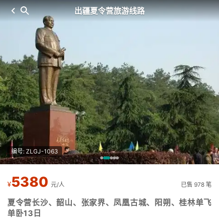
出疆夏令营旅游线路
编号: ZLGJ-1063
5380
¥
元/人
已售 978 笔
夏令营长沙、韶山、张家界、凤凰古城、阳朔、桂林单飞
单卧13日