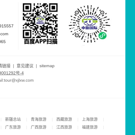
15557
.com
065
情链接
|
意见建议
|
sitemap
001292号-4
ur@xjlxw.com
新疆总站
青海旅游
西藏旅游
上海旅游
|
|
|
|
|
广东旅游
广西旅游
江西旅游
福建旅游
|
|
|
|
|