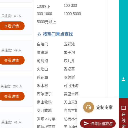
100-300
100以下
300-1000
1000-5000
关注度：45 人
5000元以上
查看详情
按热门景点查找
白哈巴
五彩滩
关注度：49 人
魔鬼城
果子沟
查看详情
葡萄沟
坎儿井
火焰山
香妃墓
莲花湖
喀纳斯
禾木村
可可托海
关注度：260 人
库尔德宁
赛里木湖
查看详情
南山牧场
天山天池
定制专家
交河故城
高昌古城
在
罗布人村寨
胡杨林公园
线
关注度：41 人
咨询新疆旅游
定
那拉提草原
天山神木园