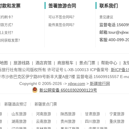
付款和发票
签署旅游合同
联系我们
签约刷卡？
可以不签合同吗？
意见建议
监督电话:156099
付款方式？
能传真签合同吗？
邮箱:tour@xjlxw
网上支付？
客服:400-099-2
如何获取发票？
地图
|
旅游线路
|
酒店宾馆
|
商旅租车
|
景点门票
|
帮助中心
|
友
行社有限公司版权所有 许可证号:L-XB-100013 ICP备案号:
新ICP备19
依巴克区伊宁路89号新丰大厦A座7楼 监督电话:15609915557 E-mail:to
Copyright © 2005-2026 ->
xjlxw.com
>
新疆旅行网
新公网安备 65010302000123号
|
|
新疆酒店预订
新疆景点门票
游
山东旅游
河南旅游
陕西旅游
甘肃旅游
宁夏旅游
|
|
|
|
|
游
湖南旅游
云南旅游
贵州旅游
四川旅游
重庆旅游
|
|
|
|
|
游
辽宁旅游
吉林旅游
黑龙江旅游
内蒙古旅游
|
|
|
|