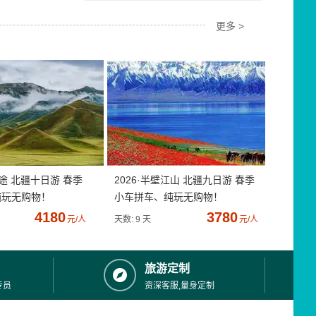
更多 >
疆途 北疆十日游 春季
2026·半壁江山 北疆九日游 春季
纯玩无购物！
小车拼车、纯玩无购物！
4180
3780
元/人
天数: 9 天
元/人
旅游定制
专员
资深客服,量身定制