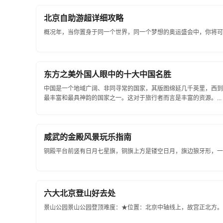
北京自助游超详细攻略
概况年，当你置身于同一个世界，同一个梦想的奥运盛会中，你将可以
东方之美外国人眼中的十大中国名胜
中国是一个地域广阔、非同寻常的国家，其版图绵延几千英里，西到
最丰富和最具神韵的国家之一。这对于旅行者而言是丰富的资源。...
威武的金殿风景玩乐指南
铜殿平台前竖有日月七星旗，铜旗上方是镂空日月，旗边狼牙形，一周镶
六大北京登山好去处
景山公园景山公园登顶难度：★位置：北京中轴线上，故宫正北方。风