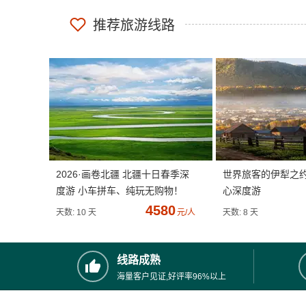
推荐旅游线路
2026·画卷北疆 北疆十日春季深
世界旅客的伊犁之
度游 小车拼车、纯玩无购物！
心深度游
4580
天数: 10 天
元/人
天数: 8 天
线路成熟
海量客户见证,好评率96%以上