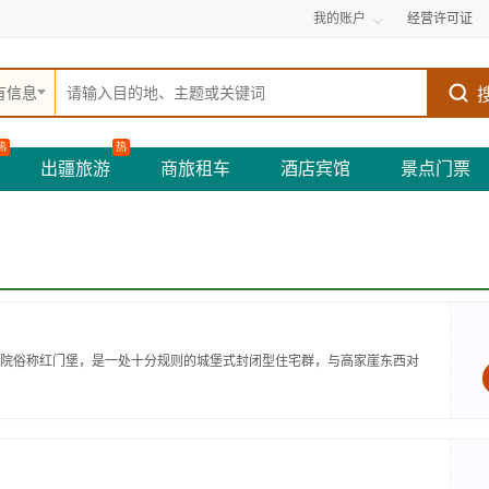
我的账户
经营许可证
有信息
热
热
出疆旅游
商旅租车
酒店宾馆
景点门票
院俗称红门堡，是一处十分规则的城堡式封闭型住宅群，与高家崖东西对