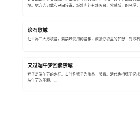
墙。据方志记载和民间传说，城址内外有烽火台、紫禁城、跑马堤，散
滚石歌城
让世界三大男歌音，紫禁城使用的音箱，成就你歌星的梦想！到滚石唱
又过端午梦回紫禁城
粽子是端午节的象征。古时称粽子为角黍、黏黍。清代也把粽子说成
端午节的乐趣。...