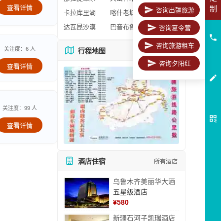
查看详情
制
咨询出疆旅游
卡拉库里湖
喀什老城区
达瓦昆沙漠
巴音布鲁克
咨询夏令营
咨询旅游租车
关注度：6 人
行程地图
更多地图
咨询夕阳红
查看详情
关注度：99 人
查看详情
酒店住宿
所有酒店
乌鲁木齐美丽华大酒
五星级酒店
¥
580
新疆石河子凯瑞酒店