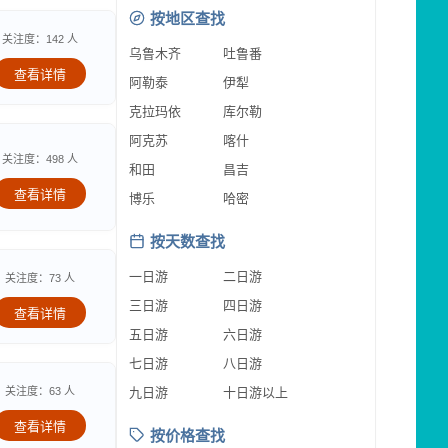
按地区查找
关注度：142 人
乌鲁木齐
吐鲁番
查看详情
阿勒泰
伊犁
克拉玛依
库尔勒
阿克苏
喀什
关注度：498 人
和田
昌吉
查看详情
博乐
哈密
按天数查找
一日游
二日游
关注度：73 人
三日游
四日游
查看详情
五日游
六日游
七日游
八日游
关注度：63 人
九日游
十日游以上
查看详情
按价格查找