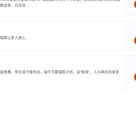
金坡、白龙池...
歌让家人放心...
是角黍。早在清干隆年间，端午节要摆粽子供，设“粽席”，人与神共同享受