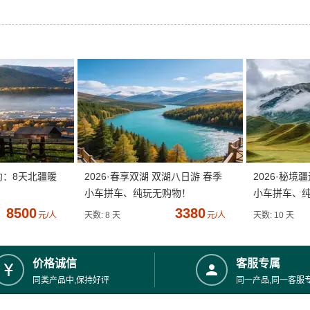
约：8天北疆暖
2026·春享双湖 双湖八日游 春季
2026·秘境
小车拼车、纯玩无购物！
小车拼车、
8500
3380
元/人
天数: 8 天
元/人
天数: 10 天
价格诚信
客服专属
同类产品中,保持好评
同一产品,同一客服