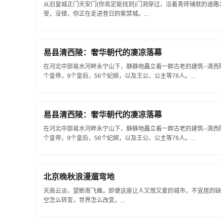
从旧皇城正门天安门(你肯定能找到)门洞穿过，沿着青砖铺就的道
受，没错，你正在走进昔日的紫禁城。...
易县清西陵：奢华朝代的凄凉落幕
在河北中部易水河畔永宁山下，静静地矗立着一群古老的建筑--清
个皇帝，9个皇后，56个妃嫔，以及王公、公主等76人。...
易县清西陵：奢华朝代的凄凉落幕
在河北中部易水河畔永宁山下，静静地矗立着一群古老的建筑--清
个皇帝，9个皇后，56个妃嫔，以及王公、公主等76人。...
北京晚秋浪漫遛弯地
天高云淡，望断南飞雁。即便这座让人又恨又爱的城市，不宜居的缺
空怎么转变，世界怎么改变。...