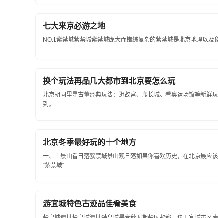
七大来京必游之地
NO.1紫禁城紫禁城紫禁城庞大而错综复杂的紫禁城是北京地理以及
换个玩法再品几大都市到北京要怎么玩
北京胡同里寻古董经典玩法：逛故宫、爬长城、看奥运场馆等新鲜玩
到。...
北京冬季最好玩的十个地方
一、上景山看日落紫禁城景山观日落如果你喜欢历史，在北京最应该
“紫禁城”...
游宜城特色古迹品佳肴美食
楚皇城遗址楚皇城遗址楚皇城是春秋时期楚国故都，位于宜城市区南