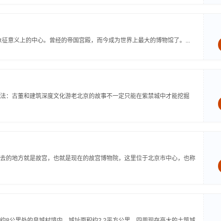
象征意义上的中心。曾经的帝国宫殿，而今成为世界上最大的博物馆了。...
法：古董和建筑深度文化游老北京的故事不一定只能在紫禁城中才能挖掘
去的地方就是故宫，也就是现在的故宫博物院，这里位于北京市中心，也称
约8公里处的皇城村境内。城址面积约2.2平方公里，四周现存高大的土筑城