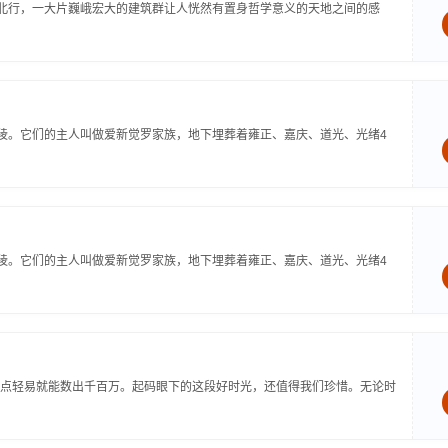
路北行，一大片巍峨宏大的建筑群让人恍然有置身哲学意义的天地之间的感
西陵。它们的主人叫做爱新觉罗家族，地下埋葬着雍正、嘉庆、道光、光绪4
西陵。它们的主人叫做爱新觉罗家族，地下埋葬着雍正、嘉庆、道光、光绪4
点轻易就能数出千百万。起码眼下的这段好时光，还值得我们珍惜。无论时