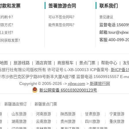
付款和发票
签署旅游合同
联系我们
签约刷卡？
可以不签合同吗？
意见建议
监督电话:156099
付款方式？
能传真签合同吗？
邮箱:tour@xjlxw
网上支付？
客服:400-099-2
如何获取发票？
地图
|
旅游线路
|
酒店宾馆
|
商旅租车
|
景点门票
|
帮助中心
|
友
行社有限公司版权所有 许可证号:L-XB-100013 ICP备案号:
新ICP备19
依巴克区伊宁路89号新丰大厦A座7楼 监督电话:15609915557 E-mail:to
Copyright © 2005-2026 ->
xjlxw.com
>
新疆旅行网
新公网安备 65010302000123号
|
|
新疆酒店预订
新疆景点门票
游
山东旅游
河南旅游
陕西旅游
甘肃旅游
宁夏旅游
|
|
|
|
|
游
湖南旅游
云南旅游
贵州旅游
四川旅游
重庆旅游
|
|
|
|
|
游
辽宁旅游
吉林旅游
黑龙江旅游
内蒙古旅游
|
|
|
|