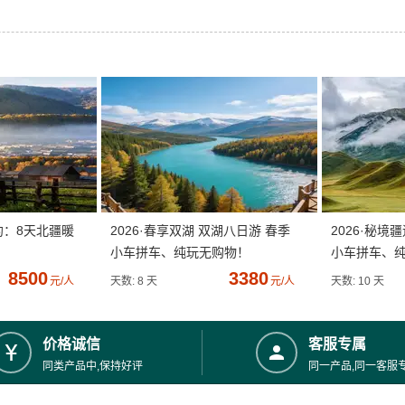
约：8天北疆暖
2026·春享双湖 双湖八日游 春季
2026·秘境
小车拼车、纯玩无购物！
小车拼车、
8500
3380
元/人
天数: 8 天
元/人
天数: 10 天
价格诚信
客服专属
同类产品中,保持好评
同一产品,同一客服