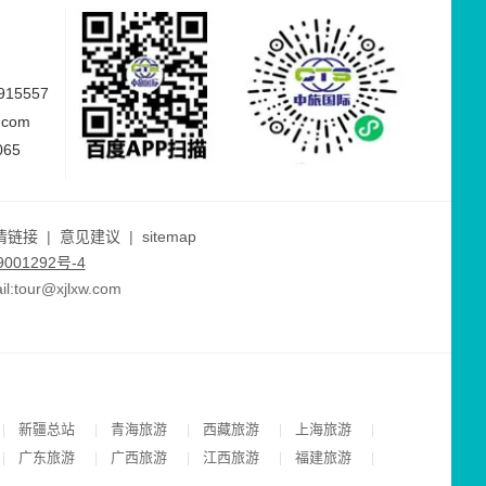
15557
.com
065
情链接
|
意见建议
|
sitemap
001292号-4
ur@xjlxw.com
新疆总站
青海旅游
西藏旅游
上海旅游
|
|
|
|
|
广东旅游
广西旅游
江西旅游
福建旅游
|
|
|
|
|