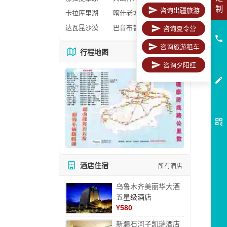
制
咨询出疆旅游
卡拉库里湖
喀什老城区
达瓦昆沙漠
巴音布鲁克
咨询夏令营
咨询旅游租车
行程地图
更多地图
咨询夕阳红
酒店住宿
所有酒店
乌鲁木齐美丽华大酒
五星级酒店
¥
580
新疆石河子凯瑞酒店