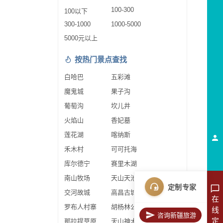
100-300
100以下
300-1000
1000-5000
5000元以上
按热门景点查找
白哈巴
五彩滩
魔鬼城
果子沟
葡萄沟
坎儿井
火焰山
香妃墓
莲花湖
喀纳斯
禾木村
可可托海
库尔德宁
赛里木湖
南山牧场
天山天池
定制专家
交河故城
高昌古城
在
罗布人村寨
胡杨林公园
线
咨询新疆旅游
定
那拉提草原
天山神木园