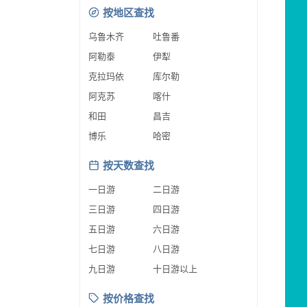
按地区查找
乌鲁木齐
吐鲁番
阿勒泰
伊犁
克拉玛依
库尔勒
阿克苏
喀什
和田
昌吉
博乐
哈密
按天数查找
一日游
二日游
三日游
四日游
五日游
六日游
七日游
八日游
九日游
十日游以上
按价格查找