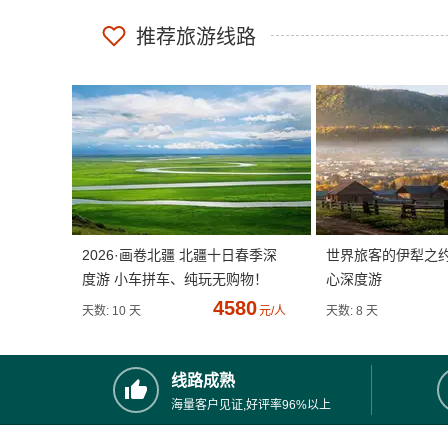
推荐旅游线路
2026·画卷北疆 北疆十日春季深
世界旅客的伊犁之
度游 小车拼车、纯玩无购物！
心深度游
4580
天数: 10 天
元/人
天数: 8 天
线路成熟
海量客户见证,好评率96%以上