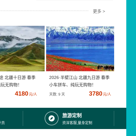
更多 >
疆途 北疆十日游 春季
2026·半壁江山 北疆九日游 春季
纯玩无购物！
小车拼车、纯玩无购物！
4180
3780
元/人
天数: 9 天
元/人
旅游定制
专员
资深客服,量身定制