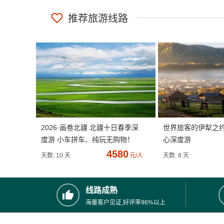
推荐旅游线路
2026·画卷北疆 北疆十日春季深
世界旅客的伊犁之
度游 小车拼车、纯玩无购物！
心深度游
4580
天数: 10 天
元/人
天数: 8 天
线路成熟
海量客户见证,好评率96%以上