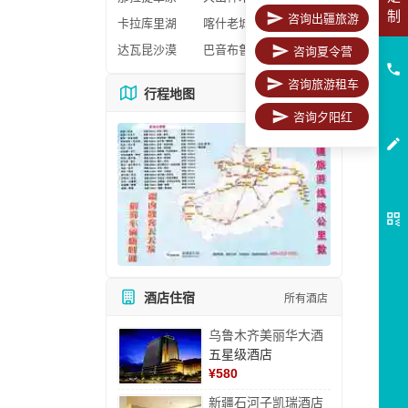
制
咨询出疆旅游
卡拉库里湖
喀什老城区
达瓦昆沙漠
巴音布鲁克
咨询夏令营
咨询旅游租车
行程地图
更多地图
咨询夕阳红
酒店住宿
所有酒店
乌鲁木齐美丽华大酒
五星级酒店
¥
580
新疆石河子凯瑞酒店