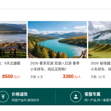
约：8天北疆暖
2026·春享双湖 双湖八日游 春季
2026·秘境
小车拼车、纯玩无购物！
小车拼车、
8500
3380
元/人
天数: 8 天
元/人
天数: 10 天
价格诚信
客服专属
同类产品中,保持好评
同一产品,同一客服