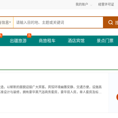
我的账户
经营许可证
有信息
热
热
出疆旅游
商旅租车
酒店宾馆
景点门票
改造，以崭新的面貌迎接广大宾客。宾馆环境幽雅安静，交通方便，设施高
标准设计与装修，拥有豪华蒸汽浴商务套房，豪华双人房，单人套房及标准
房80多间近150多个床位。客房配有中央空调、分体空调、消毒饮水机、电
热水供...