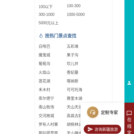
100-300
100以下
300-1000
1000-5000
5000元以上
按热门景点查找
白哈巴
五彩滩
魔鬼城
果子沟
葡萄沟
坎儿井
火焰山
香妃墓
莲花湖
喀纳斯
禾木村
可可托海
库尔德宁
赛里木湖
南山牧场
天山天池
定制专家
交河故城
高昌古城
在
罗布人村寨
胡杨林公园
线
咨询新疆旅游
定
那拉提草原
天山神木园