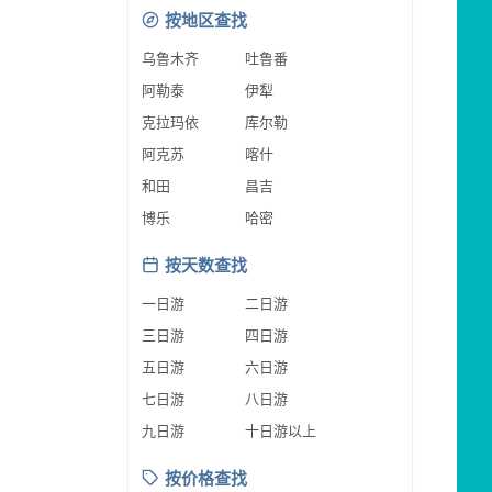
按地区查找
乌鲁木齐
吐鲁番
阿勒泰
伊犁
克拉玛依
库尔勒
阿克苏
喀什
和田
昌吉
博乐
哈密
按天数查找
一日游
二日游
三日游
四日游
五日游
六日游
七日游
八日游
九日游
十日游以上
按价格查找