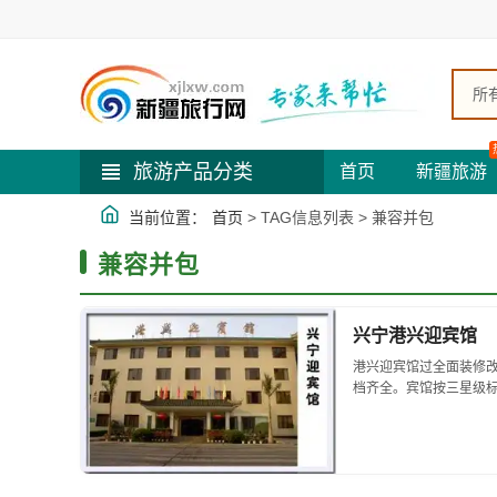
所
旅游产品分类
首页
新疆旅游
当前位置：
首页
> TAG信息列表 > 兼容并包
兼容并包
兴宁港兴迎宾馆
港兴迎宾馆过全面装修
档齐全。宾馆按三星级
房等适合各消费阶层的客
子IC门锁以及全天24小时