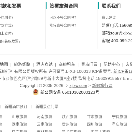
付款和发票
签署旅游合同
联系我们
签约刷卡？
可以不签合同吗？
意见建议
监督电话:156099
付款方式？
能传真签合同吗？
邮箱:tour@xjlxw
网上支付？
客服:400-099-2
如何获取发票？
地图
|
旅游线路
|
酒店宾馆
|
商旅租车
|
景点门票
|
帮助中心
|
友
行社有限公司版权所有 许可证号:L-XB-100013 ICP备案号:
新ICP备19
依巴克区伊宁路89号新丰大厦A座7楼 监督电话:15609915557 E-mail:to
Copyright © 2005-2026 ->
xjlxw.com
>
新疆旅行网
新公网安备 65010302000123号
|
|
新疆酒店预订
新疆景点门票
游
山东旅游
河南旅游
陕西旅游
甘肃旅游
宁夏旅游
|
|
|
|
|
游
湖南旅游
云南旅游
贵州旅游
四川旅游
重庆旅游
|
|
|
|
|
游
辽宁旅游
吉林旅游
黑龙江旅游
内蒙古旅游
|
|
|
|