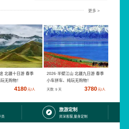
更多 >
疆途 北疆十日游 春季
2026·半壁江山 北疆九日游 春季
纯玩无购物！
小车拼车、纯玩无购物！
4180
3780
元/人
天数: 9 天
元/人
旅游定制
专员
资深客服,量身定制