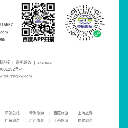
15557
.com
065
情链接
|
意见建议
|
sitemap
001292号-4
ur@xjlxw.com
新疆总站
青海旅游
西藏旅游
上海旅游
|
|
|
|
|
广东旅游
广西旅游
江西旅游
福建旅游
|
|
|
|
|