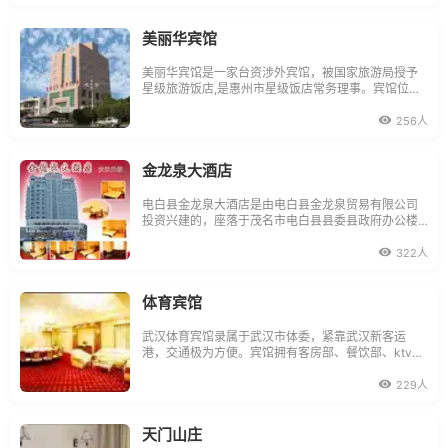
速、325国道、沿海公路穿插其中，环伏其周。万盈酒
店突显独特的现代欧陆风格、设备齐全，管理规范、
集娱乐
美丽华宾馆
美丽华宾馆是一家台资涉外宾馆，被国家旅游局授予
星级旅游饭店,是惠州市星级饭店常务理事。宾馆位于
广东惠州大亚湾畔的惠东县城中心，广汕公路旁，交
通方便快捷。全封闭式停车场，免费停车，并增配每
256人
日往返香港国际机场的巴士服务。宾馆设有豪华客
房，中西餐厅，卡拉OK包厢，外商俱乐部，商务中
心，设施齐全
金龙泉大酒店
电白县金龙泉大酒店是由电白县金龙泉贸易有限公司
投资兴建的，座落于茂名市电白县县委县政府办公楼
后面，背靠大海，门前向阳大道等三路交汇，距325国
道一公里，交通方便、环境幽雅、空气清新。酒店占
322人
地面积4000平方米，主楼建筑面积7400平方米，楼
高13层，内设中西餐厅、贵宾厢房、旅业客房、会议
室、美容健身
体育宾馆
武汉体育宾馆录属于武汉市体委，紧靠武汉新客运
港，交通极为方便。宾馆拥有客房部、餐饮部、ktv包
房、体育保健理疗中心、美容美发、会议室等服务项
目，中央空调、电梯等设施齐全，条件优越，管理规
229人
范。宾馆早餐价早餐：无宾馆加床价加床：无服务项
目：会议厅、票务服务、DDD电话、IDD电
天门山庄