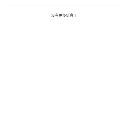
就是
没有更多信息了