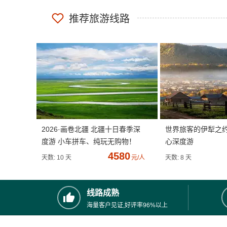
推荐旅游线路
2026·画卷北疆 北疆十日春季深
世界旅客的伊犁之
度游 小车拼车、纯玩无购物！
心深度游
4580
天数: 10 天
元/人
天数: 8 天
线路成熟
海量客户见证,好评率96%以上