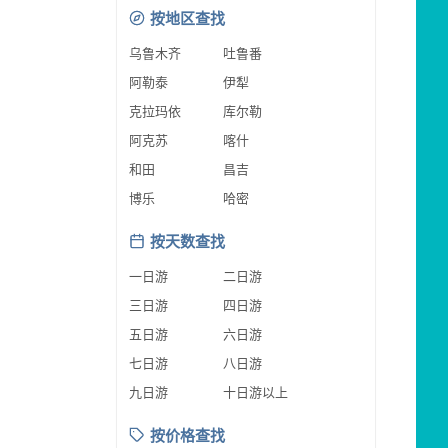
按地区查找
乌鲁木齐
吐鲁番
阿勒泰
伊犁
克拉玛依
库尔勒
阿克苏
喀什
和田
昌吉
博乐
哈密
按天数查找
一日游
二日游
三日游
四日游
五日游
六日游
七日游
八日游
九日游
十日游以上
按价格查找