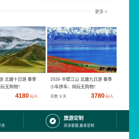
更多 >
疆途 北疆十日游 春季
2026·半壁江山 北疆九日游 春季
纯玩无购物！
小车拼车、纯玩无购物！
4180
3780
元/人
天数: 9 天
元/人
旅游定制
专员
资深客服,量身定制