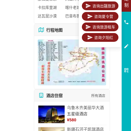
制
咨询出疆旅游
卡拉库里湖
喀什老城区
达瓦昆沙漠
巴音布鲁克
咨询夏令营
咨询旅游租车
行程地图
更多地图
咨询夕阳红
酒店住宿
所有酒店
乌鲁木齐美丽华大酒
五星级酒店
¥
580
新疆石河子凯瑞酒店