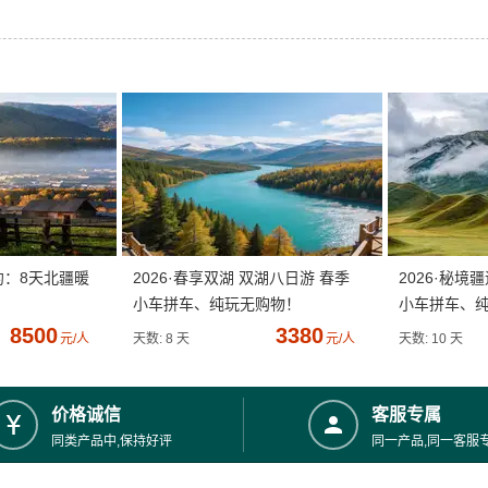
约：8天北疆暖
2026·春享双湖 双湖八日游 春季
2026·秘境
小车拼车、纯玩无购物！
小车拼车、
8500
3380
元/人
天数: 8 天
元/人
天数: 10 天
价格诚信
客服专属
同类产品中,保持好评
同一产品,同一客服