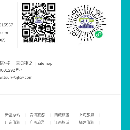
15557
.com
065
情链接
|
意见建议
|
sitemap
001292号-4
ur@xjlxw.com
新疆总站
青海旅游
西藏旅游
上海旅游
|
|
|
|
|
广东旅游
广西旅游
江西旅游
福建旅游
|
|
|
|
|