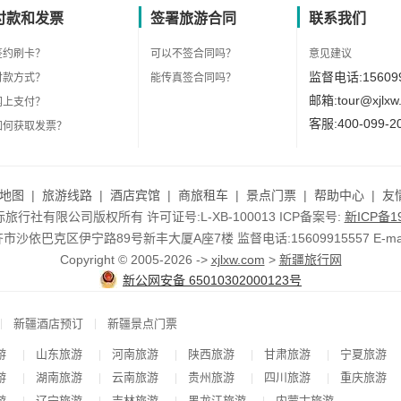
付款和发票
签署旅游合同
联系我们
签约刷卡？
可以不签合同吗？
意见建议
监督电话:156099
付款方式？
能传真签合同吗？
邮箱:tour@xjlxw
网上支付？
客服:400-099-2
如何获取发票？
地图
|
旅游线路
|
酒店宾馆
|
商旅租车
|
景点门票
|
帮助中心
|
友
行社有限公司版权所有 许可证号:L-XB-100013 ICP备案号:
新ICP备19
依巴克区伊宁路89号新丰大厦A座7楼 监督电话:15609915557 E-mail:to
Copyright © 2005-2026 ->
xjlxw.com
>
新疆旅行网
新公网安备 65010302000123号
|
|
新疆酒店预订
新疆景点门票
游
山东旅游
河南旅游
陕西旅游
甘肃旅游
宁夏旅游
|
|
|
|
|
游
湖南旅游
云南旅游
贵州旅游
四川旅游
重庆旅游
|
|
|
|
|
游
辽宁旅游
吉林旅游
黑龙江旅游
内蒙古旅游
|
|
|
|