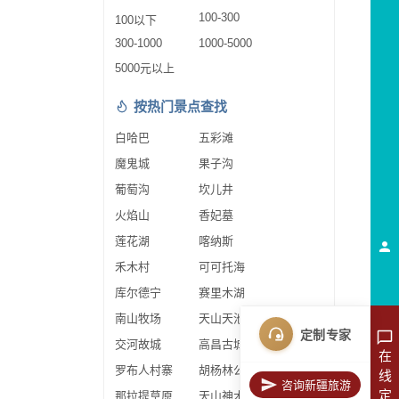
100-300
100以下
300-1000
1000-5000
5000元以上
按热门景点查找
白哈巴
五彩滩
魔鬼城
果子沟
葡萄沟
坎儿井
火焰山
香妃墓
莲花湖
喀纳斯
禾木村
可可托海
库尔德宁
赛里木湖
南山牧场
天山天池
定制专家
交河故城
高昌古城
在
罗布人村寨
胡杨林公园
线
咨询新疆旅游
定
那拉提草原
天山神木园