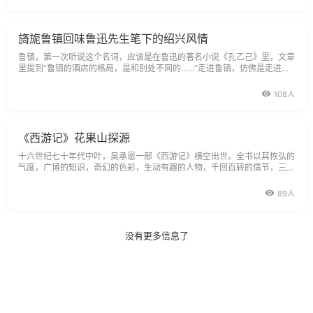
旖旎鲁镇回味鲁迅先生笔下的绍兴风情
鲁镇，第一次听说这个名词，应该是在鲁迅的著名小说《孔乙己》里，文章
里提到“鲁镇的酒店的格局，是和别处不同的……”走进鲁镇，仿佛是走进了
历史，走进了鲁迅的小说，给人的是一种似幻似真的感觉，是一种以心灵而
去实地感受历史、体验历史的感觉。一进门就见粉墙黛瓦、小桥流水，沿河
108人
的民居
《西游记》花果山探源
十六世纪七十年代中叶，吴承恩一部《西游记》横空出世。全书以其恢弘的
气度，广博的知识，奇幻的色彩，生动有趣的人物，千回百转的情节，三教
合一的思想抓住了几乎所有读者的心。几百年来人们或阅读原著，或口耳相
传，把这部小说已彻底融入了中国人的心中，这个故事也具有了比历史上玄
89人
奘取经更大的影响力。不仅小说中
没有更多信息了