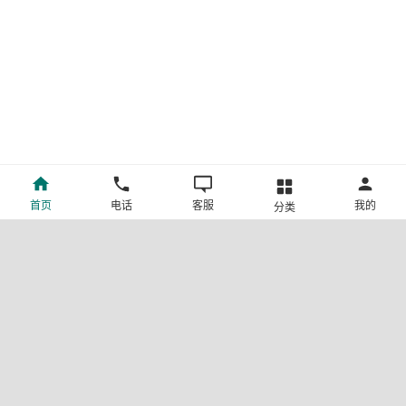
首页
电话
客服
我的
分类
©新疆中旅国际旅行社有限公司版权所有
许可证号:L-XB-100013
ICP备案号:新ICP备19001292号-4
新公网安备 65010302000123号