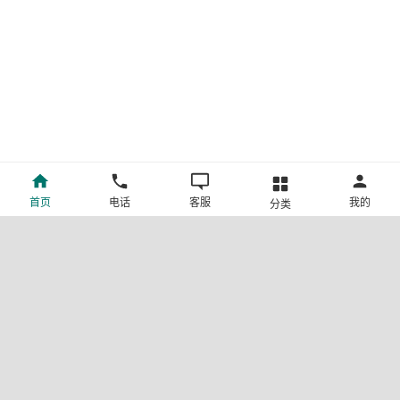
首页
电话
客服
我的
分类
©新疆中旅国际旅行社有限公司版权所有
许可证号:L-XB-100013
ICP备案号:新ICP备19001292号-4
新公网安备 65010302000123号