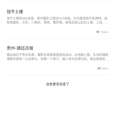
称镇远为
饶平土楼
饶平土楼有590多座，其中圆形土楼达570余座。分为楼房和平房两种，造
型有圆形、方形、八角形、背椅、蟹形等。县境北部山区的上善、上饶、饶
洋、新丰、建饶、九村、三饶、新塘；中部丘陵的汤溪、浮滨、坪溪、浮
山、东山、渔村、新圩、樟溪、钱东、高堂、联饶等19个乡镇，都建造有
134人
这种大小有分、高低有别、错落
贵州-镇远古城
镇远县位于贵州东部，属黔东南苗族侗族自治州。从地图上看，东邻的湖南
湘西中部有一凸出部分，恰像一个楔子，插入贵州东部凹处。镇远县就处在
这个凸凹结合部上。不知哪朝哪代哪位先生称镇远为“湘黔门户”，确是慧眼
独具。全县东西长85公里，南北宽60公里，东部狭长而西部较宽，略呈三
69人
角状，总幅员面积为
没有更多信息了