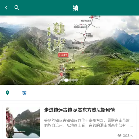
镇
镇
走进镇远古镇 尽赏东方威尼斯风情
美丽的镇远古镇镇远县位于贵州东部，属黔东南苗族
侗族自治州。从地图上看，东邻的湖南湘西中部有一
凸出部分，恰像一个楔子，插入贵州东部凹处。镇远
县就处在这个凸凹结合部上。不知哪朝哪代哪位先生
303人