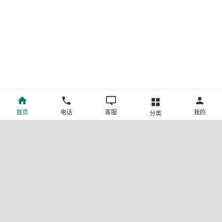
首页
电话
客服
我的
分类
©新疆中旅国际旅行社有限公司版权所有
许可证号:L-XB-100013
ICP备案号:新ICP备19001292号-4
新公网安备 65010302000123号