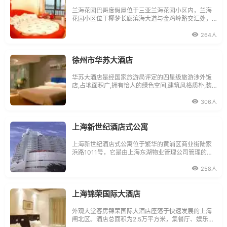
兰海花园巴哥度假屋位于三亚兰海花园小区内，兰海
花园小区位于椰梦长廊滨海大道与金鸡岭路交汇处，
毗邻三亚湾，背靠三亚市中心，属三亚不可多得的黄
金地段之一。周边环境幽雅，距三亚湾天然泳浴场仅5
264人
0米左右，生活设施也较齐全，附近菜市尝银行、医院
等一应俱全。交通非常便利，市区来往打的
徐州市华苏大酒店
华苏大酒店是经国家旅游局评定的四星级旅游涉外饭
店,占地面积广,拥有怡人的绿色空间,建筑风格质朴,装
潢清闲典雅,宾馆不仅为中外宾客提供风格各异的客房
和中西式美味佳肴,还设有商务中心,康乐中心,休闲中
306人
心,购物中心,汽车美容中心,花卉培养中心,物业管理中
心,金钥匙服务等综合服务机构。热情好客、具有国际
服
上海新世纪酒店式公寓
上海新世纪酒店式公寓位于繁华的黄浦区商业街陆家
浜路1011号，它是由上海东湖物业管理公司管理的。
上海东湖物业管理公司是东湖（集团）公司下属以管
理涉外高级写字楼、公寓以及各类中高档宾馆饭店为
258人
主的专业物业管理公司。酒店的地理位置及交通都很
便捷，比邻上海红房子妇科医院、上海第九人民医
院、上海
上海锦荣国际大酒店
外观大堂客房锦荣国际大酒店座落于快速发展的上海
闸北区。酒店总面积为2.5万平方米，集餐厅、娱乐、