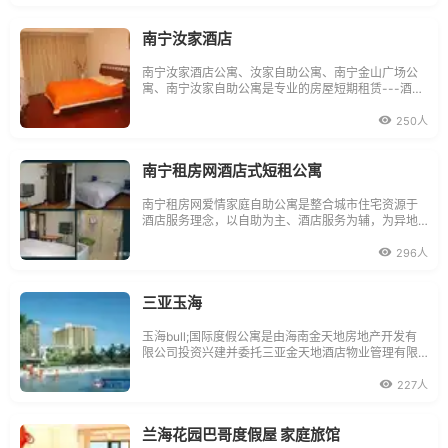
同等品质的前提下,可为您节省差旅费30%--50%。南
宁如家酒店公寓开发的房屋都是地理位置最好,物业管
理
南宁汝家酒店
南宁汝家酒店公寓、汝家自助公寓、南宁金山广场公
寓、南宁汝家自助公寓是专业的房屋短期租赁---酒店
式公寓运营商：中国酒店自助公寓同盟的理事单位，
主要经营自助公寓，旅游，汽车出租等服务。目前已
250人
经在上海、北京、杭州、郑州、厦门昆明、黄山等各
大城市拥有连锁店，南宁有豪华、经济房间100多套。
南宁租房网酒店式短租公寓
南宁租房网爱情家庭自助公寓是整合城市住宅资源于
酒店服务理念，以自助为主、酒店服务为辅，为异地
短期租房、商务考察、因公出差、自助旅游、探亲访
友、同城小聚的人士提供酒店式公寓短期租房服务。
296人
公寓特点：》价格实惠：1-3日90元/日，4-7日85元/
日，8-12日80元/日，13-16日75元/日，17-20日70
元/日，21-3
三亚玉海
玉海bull;国际度假公寓是由海南金天地房地产开发有
限公司投资兴建并委托三亚金天地酒店物业管理有限
公司管理的大型高尚酒店式管理的度假公寓，集高档
次的公寓住宅小区及星级酒店经营管理为一体的综合
227人
经营项目。公寓设有各类不同设计风格的房间共计848
套，均为精致酒店式标间和极致海景、园景套房，同
时，拥有
兰海花园巴哥度假屋 家庭旅馆