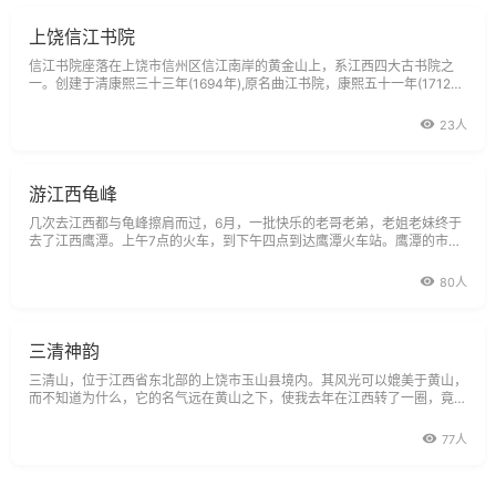
上饶信江书院
信江书院座落在上饶市信州区信江南岸的黄金山上，系江西四大古书院之
一。创建于清康熙三十三年(1694年),原名曲江书院，康熙五十一年(1712
年)扩建后改名为钟灵讲院。乾隆八年(1743年)在后山建楼以祭祀朱熹，改
名紫阳书院，至乾隆四十六年(1781年)，始称为信江书院。
23人
游江西龟峰
几次去江西都与龟峰擦肩而过，6月，一批快乐的老哥老弟，老姐老妹终于
去了江西鹰潭。上午7点的火车，到下午四点到达鹰潭火车站。鹰潭的市区
不大，晚饭后游览了鹰潭公园和闹市区。现在的好多城市的景观工程多搞的
不错。第二天去龟峰。龟峰距离鹰潭有四十公里，属于上饶市管辖。龟峰，
80人
又名圭峰。因山石相叠如龟
三清神韵
三清山，位于江西省东北部的上饶市玉山县境内。其风光可以媲美于黄山，
而不知道为什么，它的名气远在黄山之下，使我去年在江西转了一圈，竟然
与它失之交臂，所以今年11月，我专程去了一次。去了我才感到，不虚此
行，而且更决定，明年再去一次。因为它的神韵，实在令人恋恋不舍，值得
77人
一去再去，值得一品再品。三清山，有何神