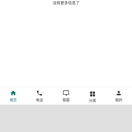
没有更多信息了
首页
电话
客服
我的
分类
©新疆中旅国际旅行社有限公司版权所有
许可证号:L-XB-100013
ICP备案号:新ICP备19001292号-4