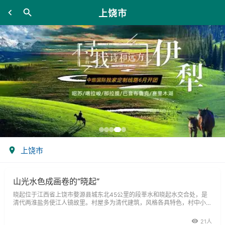
上饶市
上饶市
山光水色成画卷的“晓起”
晓起位于江西省上饶市婺源县城东北45公里的段莘水和晓起水交合处，是
清代两淮盐务使江人镜故里。村屋多为清代建筑，风格各具特色，村中小巷
均铺青石，曲曲折折，回环如棋局。主要景观有双亭耸峙、枫樟流荫、进士
第、
21人