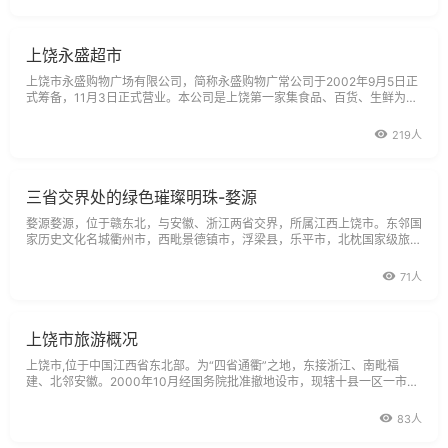
上饶永盛超市
上饶市永盛购物广场有限公司，简称永盛购物广常公司于2002年9月5日正
式筹备，11月3日正式营业。本公司是上饶第一家集食品、百货、生鲜为一
体的量贩型超市。自开业以来，公司本着以满足顾客需求为第一，以热情快
捷服务为宗旨，友善的顾客服务，优质超值的商品，品种齐全的选择为原
219人
三省交界处的绿色璀璨明珠-婺源
婺源婺源，位于赣东北，与安徽、浙江两省交界，所属江西上饶市。东邻国
家历史文化名城衢州市，西毗景德镇市，浮梁县，乐平市，北枕国家级旅游
胜地黄山市，南接江南第一仙山三清山，铜都德兴市，是一颗镶嵌在皖、
浙、
71人
上饶市旅游概况
上饶市,位于中国江西省东北部。为“四省通衢”之地，东接浙江、南毗福
建、北邻安徽。2000年10月经国务院批准撤地设市，现辖十县一区一市。
全市面积2.279万平方公里，人口660万。2002年，上饶市确立了“建设开
放、文
83人