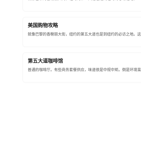
美国购物攻略
就像巴黎的香榭丽大街，纽约的第五大道也是到纽约的必访之地。这里
第五大道咖啡馆
普通的咖啡厅。有些商务套餐供应，味道很是中规中矩。倒是环境蛮清