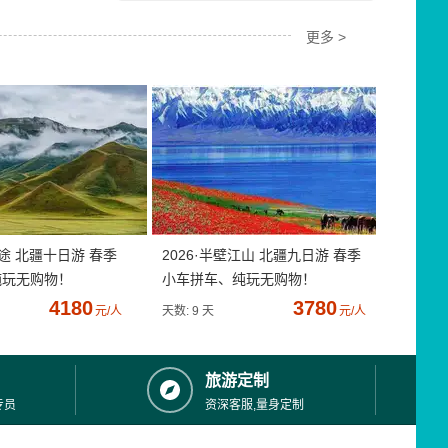
更多 >
疆途 北疆十日游 春季
2026·半壁江山 北疆九日游 春季
纯玩无购物！
小车拼车、纯玩无购物！
4180
3780
元/人
天数: 9 天
元/人
旅游定制
专员
资深客服,量身定制