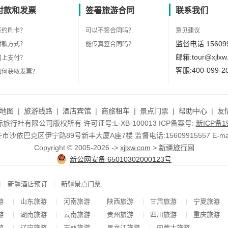
付款和发票
签署旅游合同
联系我们
签约刷卡？
可以不签合同吗？
意见建议
监督电话:156099
付款方式？
能传真签合同吗？
邮箱:tour@xjlxw
网上支付？
客服:400-099-2
如何获取发票？
地图
|
旅游线路
|
酒店宾馆
|
商旅租车
|
景点门票
|
帮助中心
|
友
行社有限公司版权所有 许可证号:L-XB-100013 ICP备案号:
新ICP备19
依巴克区伊宁路89号新丰大厦A座7楼 监督电话:15609915557 E-mail:to
Copyright © 2005-2026 ->
xjlxw.com
>
新疆旅行网
新公网安备 65010302000123号
|
|
新疆酒店预订
新疆景点门票
游
山东旅游
河南旅游
陕西旅游
甘肃旅游
宁夏旅游
|
|
|
|
|
游
湖南旅游
云南旅游
贵州旅游
四川旅游
重庆旅游
|
|
|
|
|
游
辽宁旅游
吉林旅游
黑龙江旅游
内蒙古旅游
|
|
|
|