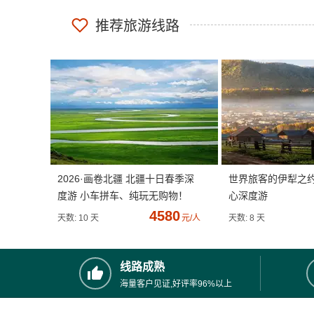
推荐旅游线路
2026·画卷北疆 北疆十日春季深
世界旅客的伊犁之
度游 小车拼车、纯玩无购物！
心深度游
4580
天数: 10 天
元/人
天数: 8 天
线路成熟
海量客户见证,好评率96%以上