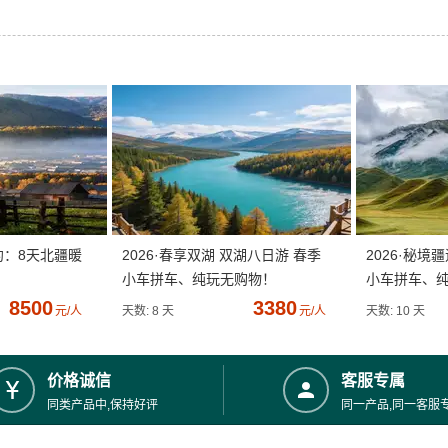
约：8天北疆暖
2026·春享双湖 双湖八日游 春季
2026·秘境
小车拼车、纯玩无购物！
小车拼车、
8500
3380
元/人
天数: 8 天
元/人
天数: 10 天
价格诚信
客服专属
同类产品中,保持好评
同一产品,同一客服