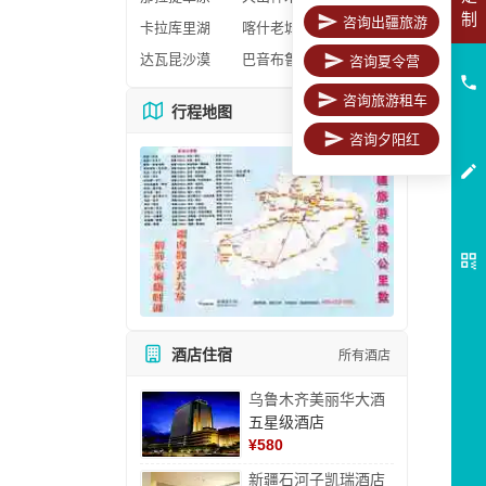
制
咨询出疆旅游
卡拉库里湖
喀什老城区
达瓦昆沙漠
巴音布鲁克
咨询夏令营
咨询旅游租车
行程地图
更多地图
咨询夕阳红
酒店住宿
所有酒店
乌鲁木齐美丽华大酒
五星级酒店
¥
580
新疆石河子凯瑞酒店