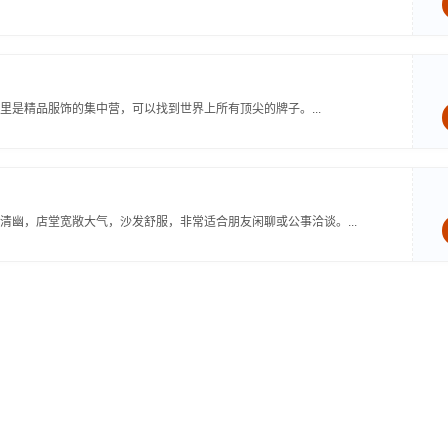
是精品服饰的集中营，可以找到世界上所有顶尖的牌子。...
幽，店堂宽敞大气，沙发舒服，非常适合朋友闲聊或公事洽谈。...