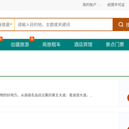
我的账户
经营许可证
有信息
热
热
出疆旅游
商旅租车
酒店宾馆
景点门票
的好地方。从高级名品店云集的第五大道、麦迪逊大道。...