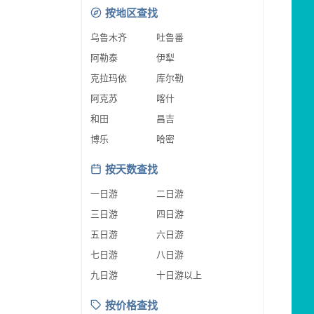
按地区查找
乌鲁木齐
吐鲁番
阿勒泰
伊犁
克拉玛依
库尔勒
阿克苏
喀什
和田
昌吉
博乐
哈密
按天数查找
一日游
二日游
三日游
四日游
五日游
六日游
七日游
八日游
九日游
十日游以上
按价格查找