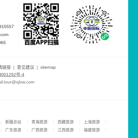
15557
.com
065
情链接
|
意见建议
|
sitemap
001292号-4
ur@xjlxw.com
新疆总站
青海旅游
西藏旅游
上海旅游
|
|
|
|
|
广东旅游
广西旅游
江西旅游
福建旅游
|
|
|
|
|