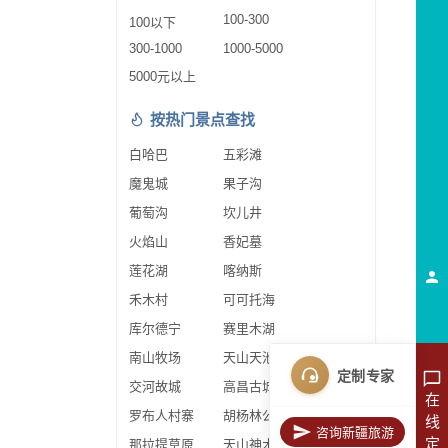
100-300
100以下
300-1000
1000-5000
5000元以上
按热门景点查找
白哈巴
五彩滩
魔鬼城
果子沟
葡萄沟
坎儿井
火焰山
香妃墓
莲花湖
喀纳斯
禾木村
可可托海
库尔德宁
赛里木湖
南山牧场
天山天池
定制专家
交河故城
高昌古城
在
罗布人村寨
胡杨林公园
线
咨询新疆旅游
定
那拉提草原
天山神木园