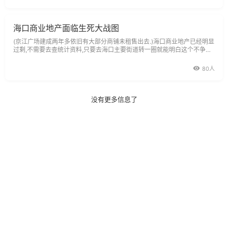
太多了。回
海口商业地产面临生死大战图
(京江广场建成两年多依旧有大部分商铺未租售出去.)海口商业地产已经明显
过剩,不需要去查统计资料,只要去海口主要街道转一圈就能明白这个不争的
事实,大量空置的商业楼宇和临街的社区商业铺面是最好的例证.一些建成多
年的商业地产项目几年也没卖出去,也没能租出去,可能因为是地段或人气问
80人
题导致租售困难.(新
没有更多信息了