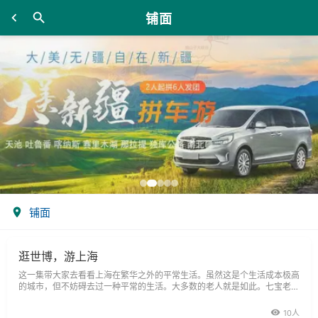
铺面
铺面
逛世博，游上海
这一集带大家去看看上海在繁华之外的平常生活。虽然这是个生活成本极高
的城市，但不妨碍去过一种平常的生活。大多数的老人就是如此。七宝老
街：密密麻麻的铺面，堪比猪蹄飘香的周庄。七宝老街位于西郊，乘9号地
铁到七宝镇下。就这一个角度还有点意思。不过周边的古镇也是开发得有点
10人