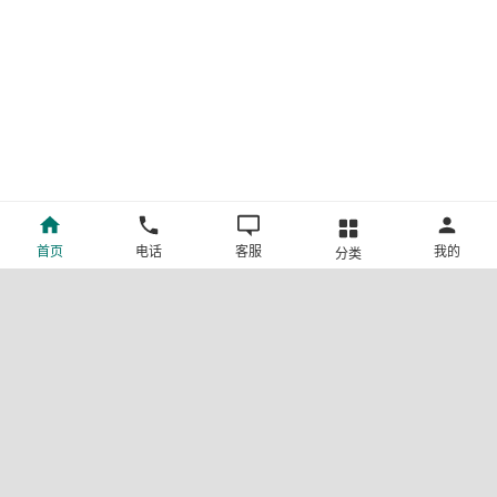
首页
电话
客服
我的
分类
©新疆中旅国际旅行社有限公司版权所有
许可证号:L-XB-100013
ICP备案号:新ICP备19001292号-4
新公网安备 65010302000123号