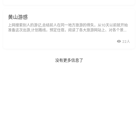
黄山游感
上网搜索别人的游记,总结前人在同一地方旅游的得失，从10天以前就开始
准备这次出游,计划路线，预定住宿，阅读了各大旅游网站上、对各个景点
应该具备的观赏态度和角度,颇花了一番心思。不过即使如此精心筹划,还是
漏算了一点,那就是黄山天气,直到临出发前一天,我才想起到网站上看看黄山
22人
天气状况,结果不大妙,我们在黄山的两天,
没有更多信息了