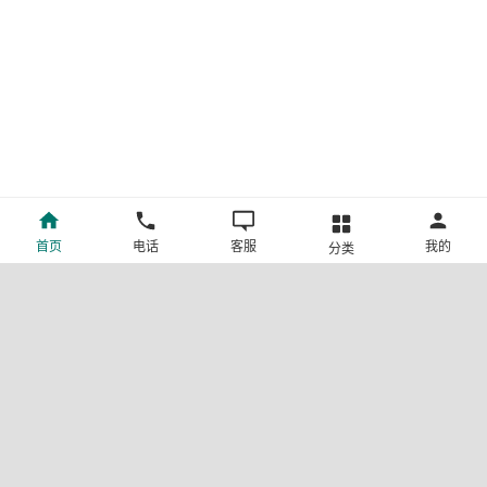
首页
电话
客服
我的
分类
©新疆中旅国际旅行社有限公司版权所有
许可证号:L-XB-100013
ICP备案号:新ICP备19001292号-4
新公网安备 65010302000123号