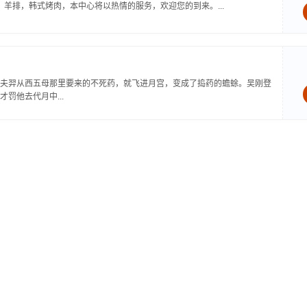
，羊排，韩式烤肉，本中心将以热情的服务，欢迎您的到来。...
夫羿从西五母那里要来的不死药，就飞进月宫，变成了捣药的蟾蜍。吴刚登
罚他去代月中...