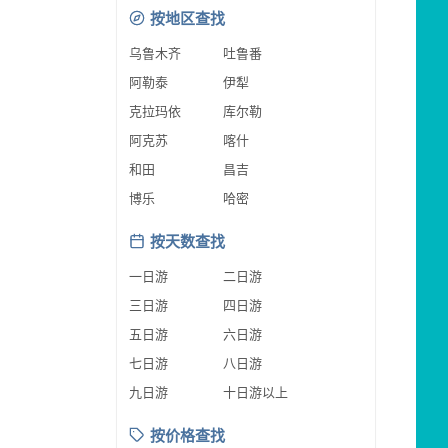
按地区查找
乌鲁木齐
吐鲁番
阿勒泰
伊犁
克拉玛依
库尔勒
阿克苏
喀什
和田
昌吉
博乐
哈密
按天数查找
一日游
二日游
三日游
四日游
五日游
六日游
七日游
八日游
九日游
十日游以上
按价格查找