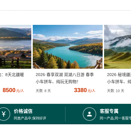
约：8天北疆暖
2026·春享双湖 双湖八日游 春季
2026·秘境
小车拼车、纯玩无购物！
小车拼车、
8500
3380
元/人
天数: 8 天
元/人
天数: 10 天
价格诚信
客服专属
同类产品中,保持好评
同一产品,同一客服