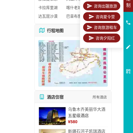
制
咨询出疆旅游
卡拉库里湖
喀什老城区
达瓦昆沙漠
巴音布鲁克
咨询夏令营
咨询旅游租车
行程地图
更多地图
咨询夕阳红
酒店住宿
所有酒店
乌鲁木齐美丽华大酒
五星级酒店
¥
580
新疆石河子凯瑞酒店