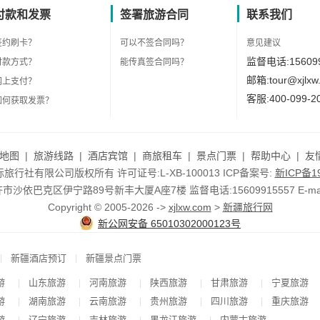
付款和发票
签署旅游合同
联系我们
签约刷卡？
可以不签合同吗？
意见建议
监督电话:156099
付款方式？
能传真签合同吗？
邮箱:tour@xjlxw
网上支付？
客服:400-099-2
如何获取发票？
地图
|
旅游线路
|
酒店宾馆
|
商旅租车
|
景点门票
|
帮助中心
|
友
行社有限公司版权所有 许可证号:L-XB-100013 ICP备案号:
新ICP备19
依巴克区伊宁路89号新丰大厦A座7楼 监督电话:15609915557 E-mail:to
Copyright © 2005-2026 ->
xjlxw.com
>
新疆旅行网
新公网安备 65010302000123号
|
|
新疆酒店预订
新疆景点门票
游
山东旅游
河南旅游
陕西旅游
甘肃旅游
宁夏旅游
|
|
|
|
|
游
湖南旅游
云南旅游
贵州旅游
四川旅游
重庆旅游
|
|
|
|
|
游
辽宁旅游
吉林旅游
黑龙江旅游
内蒙古旅游
|
|
|
|