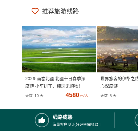
推荐旅游线路
2026·画卷北疆 北疆十日春季深
世界旅客的伊犁之
度游 小车拼车、纯玩无购物！
心深度游
4580
天数: 10 天
元/人
天数: 8 天
线路成熟
海量客户见证,好评率96%以上