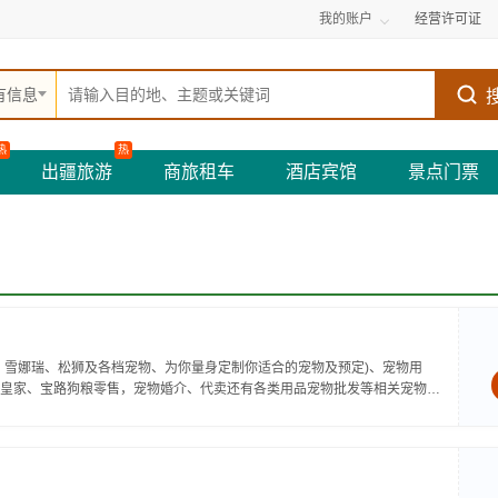
我的账户
经营许可证
有信息
热
热
出疆旅游
商旅租车
酒店宾馆
景点门票
、雪娜瑞、松狮及各档宠物、为你量身定制你适合的宠物及预定)、宠物用
皇家、宝路狗粮零售，宠物婚介、代卖还有各类用品宠物批发等相关宠物服