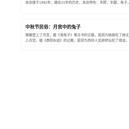
本店建于1992年，建店15年的历史，本店特色：羊脖，羊腿，兔子
中秋节民俗：月宫中的兔子
嫦娥登上了月宫，据《淮南子》等古书的记载，是因为她偷吃了她丈
上月宫，据《酉阳杂俎》的记载，是因为西何人吴刚修仙犯了错误，才