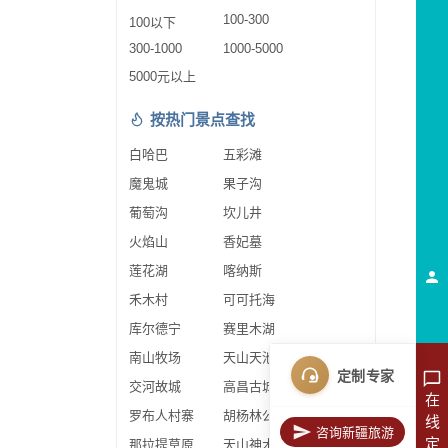
100-300
100以下
300-1000
1000-5000
5000元以上
按热门景点查找
白哈巴
五彩滩
魔鬼城
果子沟
葡萄沟
坎儿井
火焰山
香妃墓
莲花湖
喀纳斯
禾木村
可可托海
库尔德宁
赛里木湖
南山牧场
天山天池
定制专家
交河故城
高昌古城
在
罗布人村寨
胡杨林公园
线
咨询新疆旅游
定
那拉提草原
天山神木园