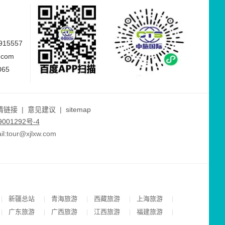
15557
.com
065
情链接
|
意见建议
|
sitemap
001292号-4
ur@xjlxw.com
新疆总站
青海旅游
西藏旅游
上海旅游
|
|
|
|
|
广东旅游
广西旅游
江西旅游
福建旅游
|
|
|
|
|