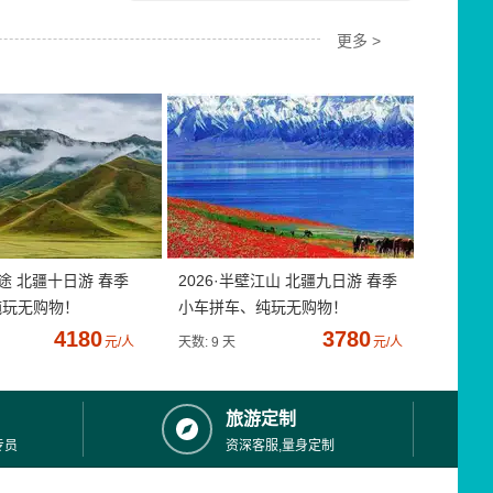
更多 >
疆途 北疆十日游 春季
2026·半壁江山 北疆九日游 春季
纯玩无购物！
小车拼车、纯玩无购物！
4180
3780
元/人
天数: 9 天
元/人
旅游定制
专员
资深客服,量身定制