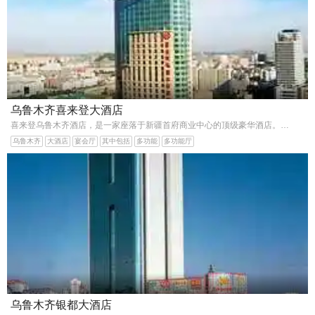
乌鲁木齐喜来登大酒店
喜来登乌鲁木齐酒店，是一家座落于新疆首府商业中心的顶级豪华酒店。由国际著名喜达屋酒店管理集团经营管理。
乌鲁木齐
大酒店
宴会厅
其中包括
多功能
多功能厅
乌鲁木齐银都大酒店